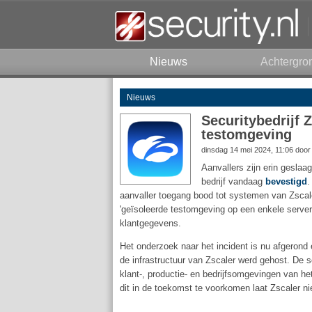
Nieuws
Achtergro
Nieuws
Securitybedrijf 
testomgeving
dinsdag 14 mei 2024, 11:06 doo
Aanvallers zijn erin geslaa
bedrijf vandaag
bevestigd
.
aanvaller toegang bood tot systemen van Zscale
'geïsoleerde testomgeving op een enkele server'
klantgegevens.
Het onderzoek naar het incident is nu afgerond 
de infrastructuur van Zscaler werd gehost. De
klant-, productie- en bedrijfsomgevingen van h
dit in de toekomst te voorkomen laat Zscaler ni