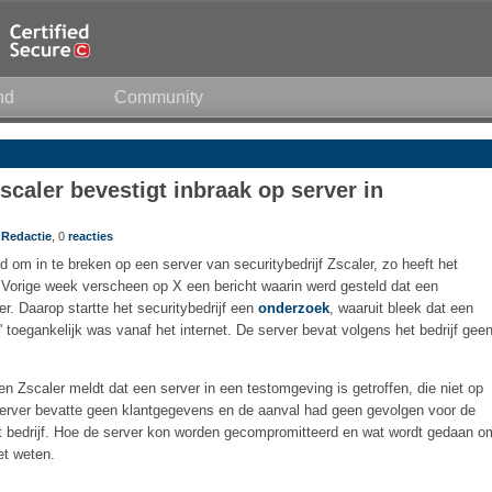
nd
Community
Zscaler bevestigt inbraak op server in
r
Redactie
, 0
reacties
gd om in te breken op een server van securitybedrijf Zscaler, zo heeft het
 Vorige week verscheen op X een bericht waarin werd gesteld dat een
r. Daarop startte het securitybedrijf een
onderzoek
, waaruit bleek dat een
 toegankelijk was vanaf het internet. De server bevat volgens het bedrijf gee
en Zscaler meldt dat een server in een testomgeving is getroffen, die niet op
 server bevatte geen klantgegevens en de aanval had geen gevolgen voor de
et bedrijf. Hoe de server kon worden gecompromitteerd en wat wordt gedaan o
et weten.