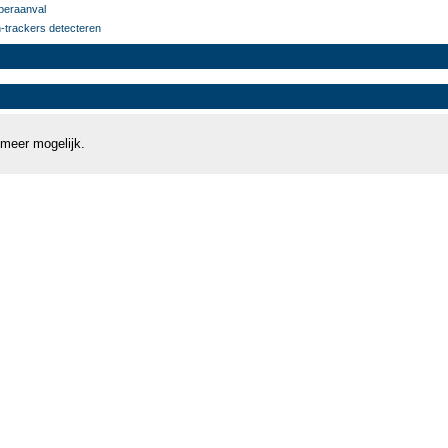
yberaanval
h-trackers detecteren
 meer mogelijk.