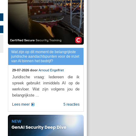
Wat zijn op dit moment de belangrijkste
juridische aandachtspunten voor de inzet
van AI binnen het bedrijf?
29-07-2026 door
Arnoud Engelfriet
Juridische vraag: Iedereen die ik
spreek gebruikt inmiddels AI op de
werkvloer. Wat zijn volgens jou de
belangrijkste ...
Lees meer
5 reacties