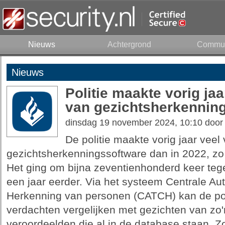
Nieuws
Achtergrond
Commun
Nieuws
Politie maakte vorig ja
van gezichtsherkennin
dinsdag 19 november 2024, 10:10 doo
De politie maakte vorig jaar veel
gezichtsherkenningssoftware dan in 2022, z
Het ging om bijna zeventienhonderd keer teg
een jaar eerder. Via het systeem Centrale A
Herkenning van personen (CATCH) kan de pol
verdachten vergelijken met gezichten van zo'
veroordeelden die al in de database staan. Z