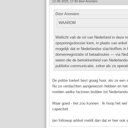
12-05-2025, 17:40 door
Anoniem
Door Anoniem:
WAAROM
Wellicht valt de rol van Nederland in deze i
opsporingsdossier kent, in plaats van enkel
mogelijk dat er Nederlandse slachtoffers in 
domeinregistratie of betaalroutes — via Ned
waren die de betrokkenheid van Nederlandse 
publieke communicatie, zeker als ze operat
De politie toetert best graag hoor, als ze een
Nu ze verdachten aangewezen hebben en het b
melden welke factoren leidden tot Nederlandse
Maar goed - het zou kunnen . Ik hoop het wel ,
capaciteit.
(en followup artikel meldt dan dat er hier ook