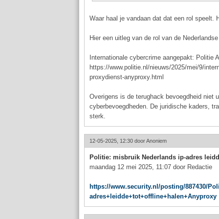
Waar haal je vandaan dat dat een rol speelt. 
Hier een uitleg van de rol van de Nederlandse p
Internationale cybercrime aangepakt: Politi
https://www.politie.nl/nieuws/2025/mei/9/inte
proxydienst-anyproxy.html
Overigens is de terughack bevoegdheid niet u
cyberbevoegdheden. De juridische kaders, tra
sterk.
12-05-2025, 12:30 door
Anoniem
Politie: misbruik Nederlands ip-adres leidd
maandag 12 mei 2025, 11:07 door Redactie
https://www.security.nl/posting/887430/P
adres+leidde+tot+offline+halen+Anyproxy