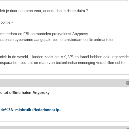
Heb je daar een bron voor, anders dan je dikke duim ?
olitie -
e Amsterdam en FBI ontmantelen proxydienst Anyproxy
rnationale-cybercrime-aangepakt-politie-amsterdam-en-fbi-ontmantelen-
niek in de wereld – landen zoals het VK, VS en Israël hebben ook uitgebreide
nsparantie, toezicht en mate van buitenlandse inmenging verschillen echter
e tot offline halen Anyproxy
olitie%3A+misbruik+Nederlands+ip-