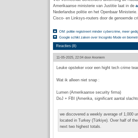
Amerikaanse ministerie van Justitie laat in de
a
Nederlandse politie en het Openbaar Ministeri
Cisco- en Linksys-routers door de genoemde cr
OM: politie registreert minder cybercrime, meer gedigit
Google schikt zaken over Incognito Mode en biometrie
Reacties (8)
11-05-2025, 22:04 door
Anoniem
Leuke opsteker voor een hight tech crime tea
Wat ik alleen niet snap :
Lumen (Amerikaanse security firma)
DoJ + FBI (Amerika, significant aantal slacht
we discovered a weekly average of 1,000 uni
located in Turkey (Türkiye). Over half of t
next two highest totals.