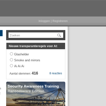
Inloggen
|
Registreren
Zoeken
Nieuwe transparantieregels voor AI:
Glashelder
Smoke and mirrors
Ai Ai Ai
416
8 reacties
Aantal stemmen:
n
t