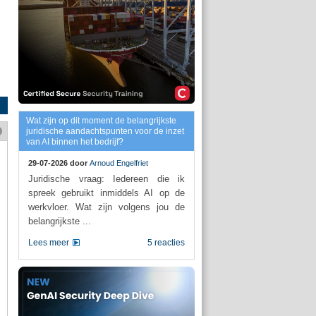
Wat zijn op dit moment de belangrijkste
juridische aandachtspunten voor de inzet
van AI binnen het bedrijf?
29-07-2026 door
Arnoud Engelfriet
Juridische vraag: Iedereen die ik
spreek gebruikt inmiddels AI op de
werkvloer. Wat zijn volgens jou de
belangrijkste ...
Lees meer
5 reacties