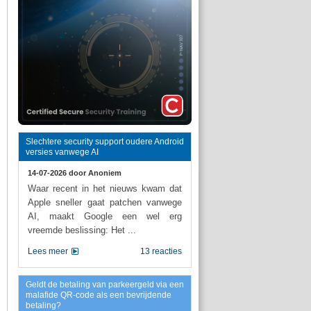
Slechtere security support oudere Android
versies vanwege AI
14-07-2026 door
Anoniem
Waar recent in het nieuws kwam dat
Apple sneller gaat patchen vanwege
AI, maakt Google een wel erg
vreemde beslissing: Het ...
Lees meer
13 reacties
Geldt de betaling van parkeergeld via een
malafide QR-code als een bevrijdende
betaling?