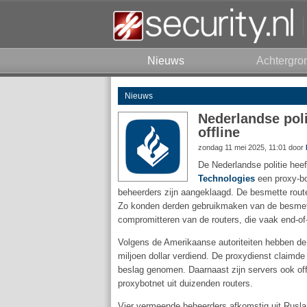
Nieuws
Achtergro
Nieuws
Nederlandse poli
offline
zondag 11 mei 2025, 11:01 door
De Nederlandse politie hee
Technologies
een proxy-bo
beheerders zijn aangeklaagd. De besmette rou
Zo konden derden gebruikmaken van de besmette
compromitteren van de routers, die vaak end-o
Volgens de Amerikaanse autoriteiten hebben de
miljoen dollar verdiend. De proxydienst claimde
beslag genomen. Daarnaast zijn servers ook of
proxybotnet uit duizenden routers.
Vier vermeende beheerders afkomstig uit Rusla