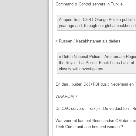
Command & Control servers in Turkije
A report from CERT Orange Polska published i
year ago and, through our global backbone t
4 Russen / Kazakhstanen als daders.
e Dutch National Police – Amsterdam Region
the Royal Thai Police. Black Lotus Labs of
closely with investigators.
En dan , buiten DoJ+FBI dus : Nederland en T
WAAROM ?
De C&C servers - Turkije . De verdachten : R
Wat voor rol kan het Nederlandse OM dan spe
Tech Crime unit aan besteed worden ?