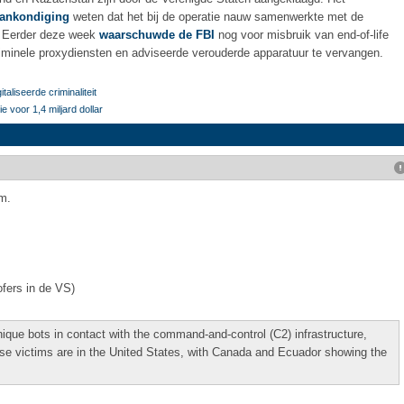
ankondiging
weten dat het bij de operatie nauw samenwerkte met de
e. Eerder deze week
waarschuwde de FBI
nog voor misbruik van end-of-life
iminele proxydiensten en adviseerde verouderde apparatuur te vervangen.
aliseerde criminaliteit
 voor 1,4 miljard dollar
m.
ofers in de VS)
que bots in contact with the command-and-control (C2) infrastructure,
hese victims are in the United States, with Canada and Ecuador showing the