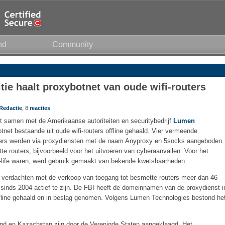
nd
Community
tie haalt proxybotnet van oude wifi-routers
Redactie
, 8
reacties
ft samen met de Amerikaanse autoriteiten en securitybedrijf
Lumen
tnet bestaande uit oude wifi-routers offline gehaald. Vier vermeende
ters werden via proxydiensten met de naam Anyproxy en 5socks aangeboden.
 routers, bijvoorbeeld voor het uitvoeren van cyberaanvallen. Voor het
f-life waren, werd gebruik gemaakt van bekende kwetsbaarheden.
 verdachten met de verkoop van toegang tot besmette routers meer dan 46
 sinds 2004 actief te zijn. De FBI heeft de domeinnamen van de proxydienst i
fline gehaald en in beslag genomen. Volgens Lumen Technologies bestond he
nd en Kazachstan zijn door de Verenigde Staten aangeklaagd. Het