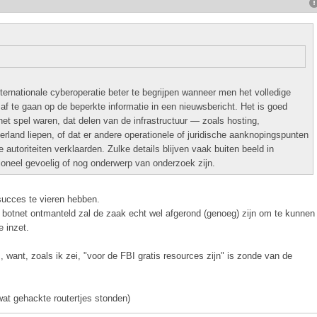
nternationale cyberoperatie beter te begrijpen wanneer men het volledige
 af te gaan op de beperkte informatie in een nieuwsbericht. Het is goed
het spel waren, dat delen van de infrastructuur — zoals hosting,
erland liepen, of dat er andere operationele of juridische aanknopingspunten
autoriteiten verklaarden. Zulke details blijven vaak buiten beeld in
ioneel gevoelig of nog onderwerp van onderzoek zijn.
 succes te vieren hebben.
otnet ontmanteld zal de zaak echt wel afgerond (genoeg) zijn om te kunnen
 inzet.
 want, zoals ik zei, "voor de FBI gratis resources zijn" is zonde van de
 wat gehackte routertjes stonden)