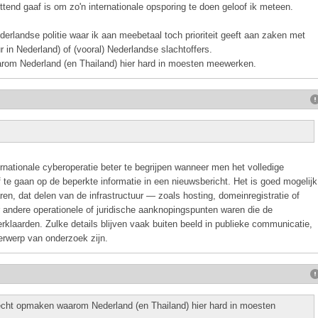
tend gaaf is om zo'n internationale opsporing te doen geloof ik meteen.
derlandse politie waar ik aan meebetaal toch prioriteit geeft aan zaken met
r in Nederland) of (vooral) Nederlandse slachtoffers.
arom Nederland (en Thailand) hier hard in moesten meewerken.
ernationale cyberoperatie beter te begrijpen wanneer men het volledige
f te gaan op de beperkte informatie in een nieuwsbericht. Het is goed mogelijk
ren, dat delen van de infrastructuur — zoals hosting, domeinregistratie of
r andere operationele of juridische aanknopingspunten waren die de
rklaarden. Zulke details blijven vaak buiten beeld in publieke communicatie,
erwerp van onderzoek zijn.
 echt opmaken waarom Nederland (en Thailand) hier hard in moesten