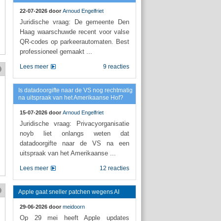
22-07-2026 door
Arnoud Engelfriet
Juridische vraag: De gemeente Den
Haag waarschuwde recent voor valse
QR-codes op parkeerautomaten. Best
professioneel gemaakt ...
Lees meer
9 reacties
Is datadoorgifte naar de VS nog rechtmatig
na uitspraak van het Amerikaanse Hof?
15-07-2026 door
Arnoud Engelfriet
Juridische vraag: Privacyorganisatie
noyb liet onlangs weten dat
datadoorgifte naar de VS na een
uitspraak van het Amerikaanse ...
Lees meer
12 reacties
Apple gaat sneller patchen wegens AI
29-06-2026 door
meidoorn
Op 29 mei heeft Apple updates