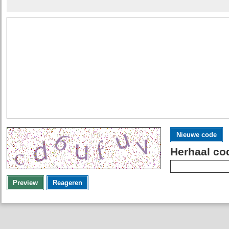
Nieuwe code
Herhaal co
Preview
Reageren