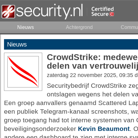
Nieuws
Achtergrond
Commun
Nieuws
CrowdStrike: medewer
delen van vertrouweli
zaterdag 22 november 2025, 09:35 
Securitybedrijf CrowdStrike z
ontslagen wegens het delen va
Een groep aanvallers genaamd Scattered Lap
een publiek Telegram-kanaal screenshots, wa
groep toegang had tot interne systemen van 
beveiligingsonderzoeker
Kevin Beaumont
. 
andere een dashboard te zien met interne s