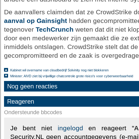
De aanvallers claimden dat ze CrowdStrike d
aanval op Gainsight
hadden gecompromitteerd
tegenover
TechCrunch
weten dat dit niet kl
door een medewerker zijn gemaakt die ze ex
inmiddels ontslagen. CrowdStrike stelt dat de
gecompromitteerd en de zaak is overgedragen 
Kabinet wil overname van cloudbedrijf Solvinity nog niet blokkeren
Minister: AIVD ziet bij vrijwillige chatcontrole grote risico's voor cyberweerbaarheid
Nog geen reacties
Reageren
Ondersteunde bbcodes
Je bent niet
ingelogd
en reageert "
A
Security.NL geen accountgegevens (e-mail