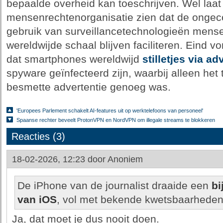
bepaalde overheid kan toeschrijven. Wel laat
mensenrechtenorganisatie zien dat de ongec
gebruik van surveillancetechnologieën men
wereldwijde schaal blijven faciliteren. Eind v
dat smartphones wereldwijd
stilletjes via ad
spyware geïnfecteerd zijn, waarbij alleen het 
besmette advertentie genoeg was.
'Europees Parlement schakelt AI-features uit op werktelefoons van personeel'
Spaanse rechter beveelt ProtonVPN en NordVPN om illegale streams te blokkeren
Reacties (3)
18-02-2026, 12:23 door
Anoniem
De iPhone van de journalist draaide een
bi
van iOS
, vol met bekende kwetsbaarheden
Ja, dat moet je dus nooit doen.