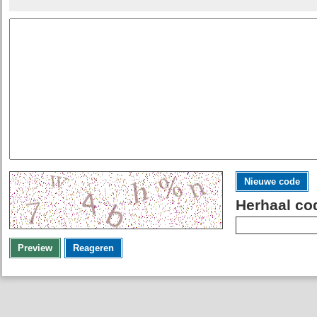
Nieuwe code
Herhaal co
Preview
Reageren