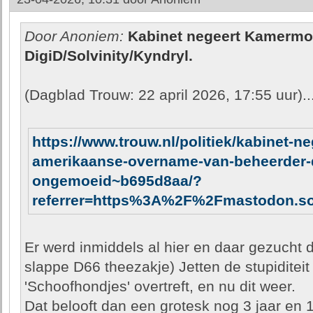
Door Anoniem:
Kabinet negeert Kamermot
DigiD/Solvinity/Kyndryl.
(Dagblad Trouw: 22 april 2026, 17:55 uur)..
https://www.trouw.nl/politiek/kabinet-n
amerikaanse-overname-van-beheerder-d
ongemoeid~b695d8aa/?
referrer=https%3A%2F%2Fmastodon.s
Er werd inmiddels al hier en daar gezucht d
slappe D66 theezakje) Jetten de stupiditeit
'Schoofhondjes' overtreft, en nu dit weer.
Dat belooft dan een grotesk nog 3 jaar en