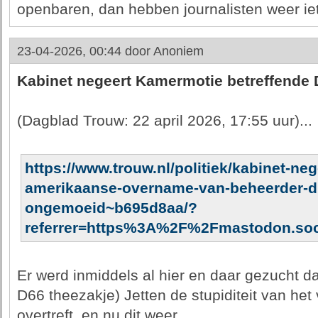
openbaren, dan hebben journalisten weer iet
23-04-2026, 00:44 door
Anoniem
Kabinet negeert Kamermotie betreffende D
(Dagblad Trouw: 22 april 2026, 17:55 uur)...
https://www.trouw.nl/politiek/kabinet-ne
amerikaanse-overname-van-beheerder-di
ongemoeid~b695d8aa/?
referrer=https%3A%2F%2Fmastodon.so
Er werd inmiddels al hier en daar gezucht da
D66 theezakje) Jetten de stupiditeit van het
overtreft, en nu dit weer.