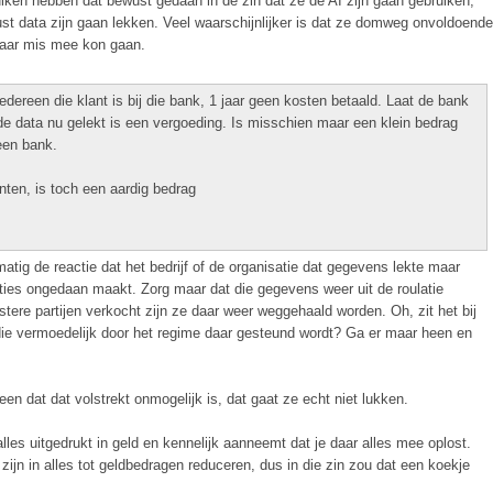
uiken hebben dat bewust gedaan in de zin dat ze de AI zijn gaan gebruiken,
t data zijn gaan lekken. Veel waarschijnlijker is dat ze domweg onvoldoende
aar mis mee kon gaan.
 iedereen die klant is bij die bank, 1 jaar geen kosten betaald. Laat de bank
 data nu gelekt is een vergoeding. Is misschien maar een klein bedrag
een bank.
anten, is toch een aardig bedrag
lmatig de reactie dat het bedrijf of de organisatie dat gegevens lekte maar
es ongedaan maakt. Zorg maar dat die gegevens weer uit de roulatie
tere partijen verkocht zijn ze daar weer weggehaald worden. Oh, zit het bij
die vermoedelijk door het regime daar gesteund wordt? Ga er maar heen en
en dat dat volstrekt onmogelijk is, dat gaat ze echt niet lukken.
e alles uitgedrukt in geld en kennelijk aanneemt dat je daar alles mee oplost.
zijn in alles tot geldbedragen reduceren, dus in die zin zou dat een koekje