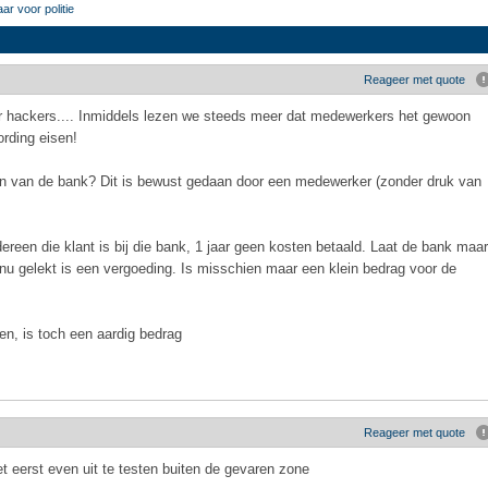
r voor politie
Reageer met quote
r hackers.... Inmiddels lezen we steeds meer dat medewerkers het gewoon
rding eisen!
n van de bank? Dit is bewust gedaan door een medewerker (zonder druk van
edereen die klant is bij die bank, 1 jaar geen kosten betaald. Laat de bank maar
u gelekt is een vergoeding. Is misschien maar een klein bedrag voor de
ten, is toch een aardig bedrag
Reageer met quote
t eerst even uit te testen buiten de gevaren zone