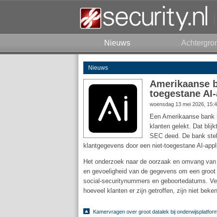
Nieuws
Achtergro
Nieuws
Amerikaanse b
toegestane AI
woensdag 13 mei 2026, 15:
Een Amerikaanse bank he
klanten gelekt. Dat blijk
SEC deed. De bank stelt
klantgegevens door een niet-toegestane AI-appl
Het onderzoek naar de oorzaak en omvang van h
en gevoeligheid van de gegevens om een groot 
social-securitynummers en geboortedatums. Verd
hoeveel klanten er zijn getroffen, zijn niet bek
Kamervragen over groot datalek bij onderwijsplatfo