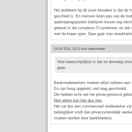
Het probleem bij dit soort blunders is dat de
geschied is. En mensen leren pas van de fout
aanknopingspunten beklijven lessen erg slec
gebeurt in die complexe IT-systemen, en dat 
met de kraan open. Daar gaat mijn wraakfanta
16-05-2026, 10:15 door
waaromdan
Veel waarschijnlijker is dat ze domweg on
gaan.
Bankmedewerkers moeten altijd voldoen aan s
En zijn hoog opgeleid, niet laag geschoold.
Die hebben echt wel het privacyprotocol gele
Niet weten kan hier dus niet.
Het zal dus een commercieel medewerker zijn 
belangrijker vindt dan privacyvriendelijk werk
moeten worden door bankklanten).