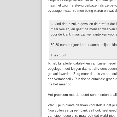
Degene of degenen die hier AI zijn gaan gebr
maar het zou me stevig verbazen als ze bewus
overzagen waar ze mee bezig waren en wat d
Ik vind dat in zulke gevallen de straf is dat
maar voelen, en geeft de mensen waarvan de
voor de klant, maar zal wel aantikken voor 
50-80 euro per jaar keer x aantal miljoen kl
TheYOSH
Ik heb bij allerlei datalekken van binnen rege
opgelegd moet krijgen dat het
alle
consequenti
gehaald worden. Zorg maar dat als ze aan duis
een vermoedelijk Russische criminele groep 
los het maar op.
Het probleem met dat soort sentimenten is alle
Wat jij je in plaats daarvan voorstelt is dat j
Nou zullen ze bij een bank zelf ook heel goed 
van eigen deeg zijn, maar ook dat werkt niet.