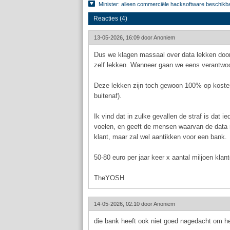
Minister: alleen commerciële hacksoftware beschikbaa
Reacties (4)
13-05-2026, 16:09 door
Anoniem
Dus we klagen massaal over data lekken doo
zelf lekken. Wanneer gaan we eens verantwoo
Deze lekken zijn toch gewoon 100% op koste
buitenaf).
Ik vind dat in zulke gevallen de straf is dat i
voelen, en geeft de mensen waarvan de data n
klant, maar zal wel aantikken voor een bank.
50-80 euro per jaar keer x aantal miljoen klan
TheYOSH
14-05-2026, 02:10 door
Anoniem
die bank heeft ook niet goed nagedacht om he