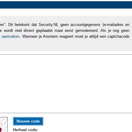
em
". Dit betekent dat Security.NL geen accountgegevens (e-mailadres en
tie wordt
niet direct geplaatst
maar eerst gemodereerd. Als je nog geen
nt aanmaken
. Wanneer je Anoniem reageert moet je
altijd
een captchacode
Nieuwe code
Herhaal code: