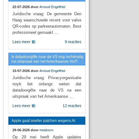
22-07-2026 door
Arnoud Engelfriet
Juridische vraag: De gemeente Den
Haag waarschuwde recent voor valse
QR-codes op parkeerautomaten. Best
professioneel gemaakt ...
Lees meer
9 reacties
Is datadoorgifte naar de VS nog rechtmatig
na uitspraak van het Amerikaanse Hof?
15-07-2026 door
Arnoud Engelfriet
Juridische vraag: Privacyorganisatie
noyb liet onlangs weten dat
datadoorgifte naar de VS na een
uitspraak van het Amerikaanse ...
Lees meer
12 reacties
Apple gaat sneller patchen wegens AI
29-06-2026 door
meidoorn
Op 29 mei heeft Apple updates