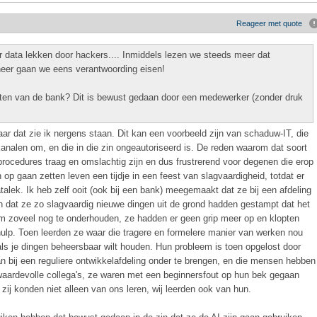
Reageer met quote
data lekken door hackers.... Inmiddels lezen we steeds meer dat
eer gaan we eens verantwoording eisen!
ten van de bank? Dit is bewust gedaan door een medewerker (zonder druk
ar dat zie ik nergens staan. Dit kan een voorbeeld zijn van schaduw-IT, die
 kanalen om, en die in die zin ongeautoriseerd is. De reden waarom dat soort
procedures traag en omslachtig zijn en dus frustrerend voor degenen die erop
p gaan zetten leven een tijdje in een feest van slagvaardigheid, totdat er
talek. Ik heb zelf ooit (ook bij een bank) meegemaakt dat ze bij een afdeling
 dat ze zo slagvaardig nieuwe dingen uit de grond hadden gestampt dat het
 zoveel nog te onderhouden, ze hadden er geen grip meer op en klopten
or hulp. Toen leerden ze waar die tragere en formelere manier van werken nou
 als je dingen beheersbaar wilt houden. Hun probleem is toen opgelost door
n bij een reguliere ontwikkelafdeling onder te brengen, en die mensen hebben
waardevolle collega's, ze waren met een beginnersfout op hun bek gegaan
zij konden niet alleen van ons leren, wij leerden ook van hun.