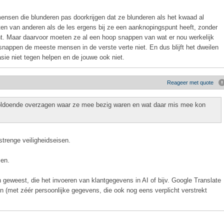
 mensen die blunderen pas doorkrijgen dat ze blunderen als het kwaad al
en van anderen als de les ergens bij ze een aanknopingspunt heeft, zonder
ht. Maar daarvoor moeten ze al een hoop snappen van wat er nou werkelijk
snappen de meeste mensen in de verste verte niet. En dus blijft het dweilen
sie niet tegen helpen en de jouwe ook niet.
Reageer met quote
voldoende overzagen waar ze mee bezig waren en wat daar mis mee kon
trenge veiligheidseisen.
zen.
geweest, die het invoeren van klantgegevens in AI of bijv. Google Translate
en (met zéér persoonlijke gegevens, die ook nog eens verplicht verstrekt