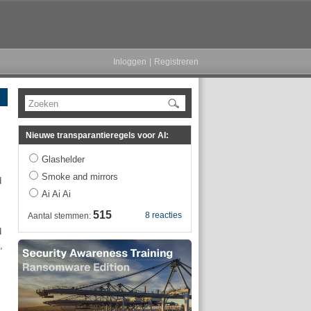
Inloggen
|
Registreren
Zoeken
Nieuwe transparantieregels voor AI:
Glashelder
Smoke and mirrors
d
Ai Ai Ai
515
8 reacties
Aantal stemmen:
d
,