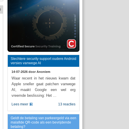
Slechtere security support oudere Android
versies vanwege AI
14-07-2026 door
Anoniem
Waar recent in het nieuws kwam dat
Apple sneller gaat patchen vanwege
AI, maakt Google een wel erg
vreemde beslissing: Het ...
Lees meer
13 reacties
Geldt de betaling van parkeergeld via een
malafide QR-code als een bevrijdende
betaling?