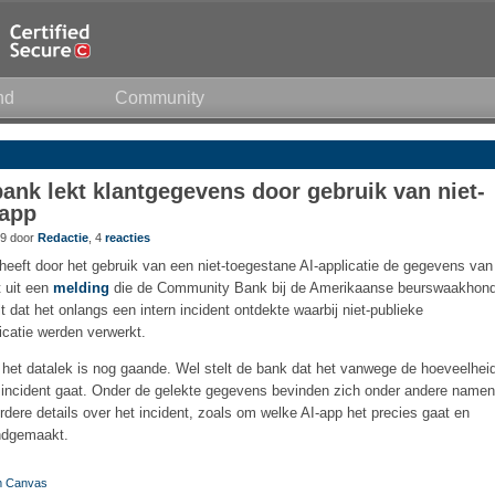
nd
Community
ank lekt klantgegevens door gebruik van niet-
-app
49 door
Redactie
, 4
reacties
eft door het gebruik van een niet-toegestane AI-applicatie de gegevens van
t uit een
melding
die de Community Bank bij de Amerikaanse beurswaakhon
 dat het onlangs een intern incident ontdekte waarbij niet-publieke
icatie werden verwerkt.
et datalek is nog gaande. Wel stelt de bank dat het vanwege de hoeveelhei
incident gaat. Onder de gelekte gegevens bevinden zich onder andere namen
ere details over het incident, zoals om welke AI-app het precies gaat en
endgemaakt.
rm Canvas