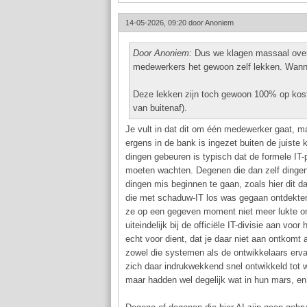
14-05-2026, 09:20 door
Anoniem
Door Anoniem:
Dus we klagen massaal over 
medewerkers het gewoon zelf lekken. Wann
Deze lekken zijn toch gewoon 100% op kos
van buitenaf).
Je vult in dat dit om één medewerker gaat, ma
ergens in de bank is ingezet buiten de juiste
dingen gebeuren is typisch dat de formele IT-
moeten wachten. Degenen die dan zelf dingen o
dingen mis beginnen te gaan, zoals hier dit da
die met schaduw-IT los was gegaan ontdekten
ze op een gegeven moment niet meer lukte om
uiteindelijk bij de officiële IT-divisie aan vo
echt voor dient, dat je daar niet aan ontkomt
zowel die systemen als de ontwikkelaars erva
zich daar indrukwekkend snel ontwikkeld tot 
maar hadden wel degelijk wat in hun mars, en 