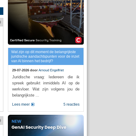
Wat zijn op dit moment de belangrijkste
juridische aandachtspunten voor de inzet
van AI binnen het bedrijf?
29-07-2026 door
Arnoud Engelfriet
Juridische vraag: Iedereen die ik
spreek gebruikt inmiddels AI op de
werkvloer. Wat zijn volgens jou de
belangrijkste ...
Lees meer
5 reacties