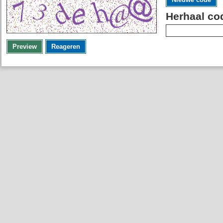
Herhaal co
Preview
Reageren