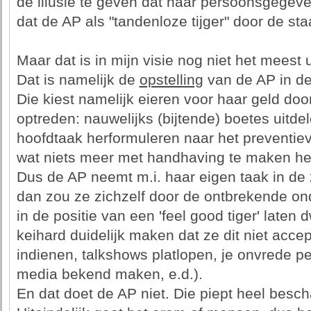
de illusie te geven dat haar persoonsgege
dat de AP als "tandenloze tijger" door de st
Maar dat is in mijn visie nog niet het meest
Dat is namelijk de
opstelling
van de AP in de
Die kiest namelijk eieren voor haar geld doo
optreden: nauwelijks (bijtende) boetes uitd
hoofdtaak herformuleren naar het preventie
wat niets meer met handhaving te maken he
Dus de AP neemt m.i. haar eigen taak in de z
dan zou ze zichzelf door de ontbrekende ond
in de positie van een 'feel good tiger' laten
keihard duidelijk maken dat ze dit niet accep
indienen, talkshows platlopen, je onvrede pe
media bekend maken, e.d.).
En dat doet de AP niet. Die piept heel besch