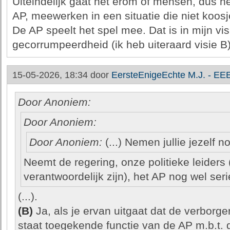
Uiteindelijk gaat het erom of mensen, dus he
AP, meewerken in een situatie die niet koosje
De AP speelt het spel mee. Dat is in mijn vi
gecorrumpeerdheid (ik heb uiteraard visie B)
15-05-2026, 18:34 door
EersteEnigeEchte M.J. - E
Door Anoniem:
Door Anoniem:
Door Anoniem:
(...) Nemen jullie jezelf 
Neemt de regering, onze politieke leiders 
verantwoordelijk zijn), het AP nog wel ser
(...).
(B)
Ja, als je ervan uitgaat dat de verborg
staat toegekende functie van de AP m.b.t. 