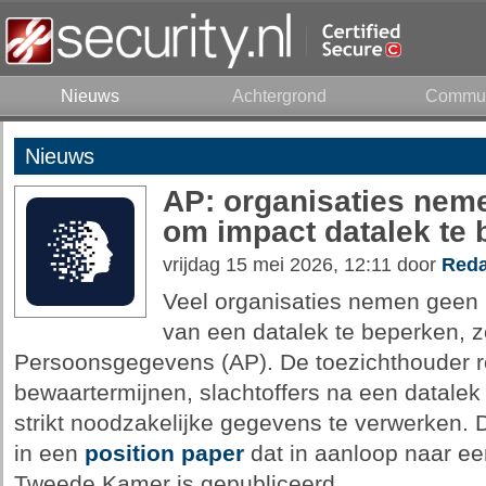
Nieuws
Achtergrond
Commun
Nieuws
AP: organisaties nem
om impact datalek te
vrijdag 15 mei 2026, 12:11 door
Reda
Veel organisaties nemen geen
van een datalek te beperken, zo 
Persoonsgegevens (AP). De toezichthouder ro
bewaartermijnen, slachtoffers na een datalek
strikt noodzakelijke gegevens te verwerken.
in een
position paper
dat in aanloop naar e
Tweede Kamer is gepubliceerd.