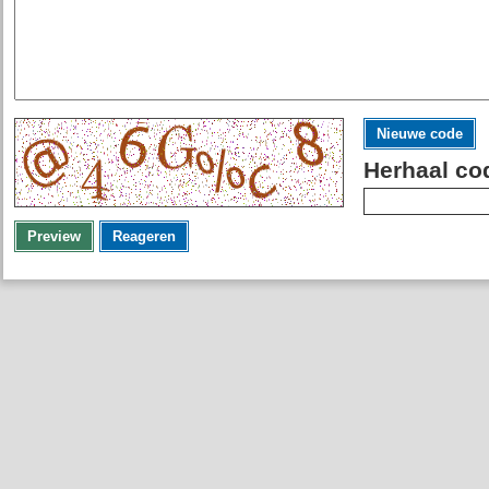
Nieuwe code
Herhaal co
Preview
Reageren