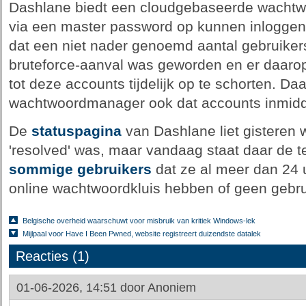
Dashlane biedt een cloudgebaseerde wachtw
via een master password op kunnen inloggen
dat een niet nader genoemd aantal gebruiker
bruteforce-aanval was geworden en er daaro
tot deze accounts tijdelijk op te schorten. Da
wachtwoordmanager ook dat accounts inmidd
De
statuspagina
van Dashlane liet gisteren w
'resolved' was, maar vandaag staat daar de t
sommige
gebruikers
dat ze al meer dan 24 
online wachtwoordkluis hebben of geen gebr
Belgische overheid waarschuwt voor misbruik van kritiek Windows-lek
Mijlpaal voor Have I Been Pwned, website registreert duizendste datalek
Reacties (1)
01-06-2026, 14:51 door
Anoniem