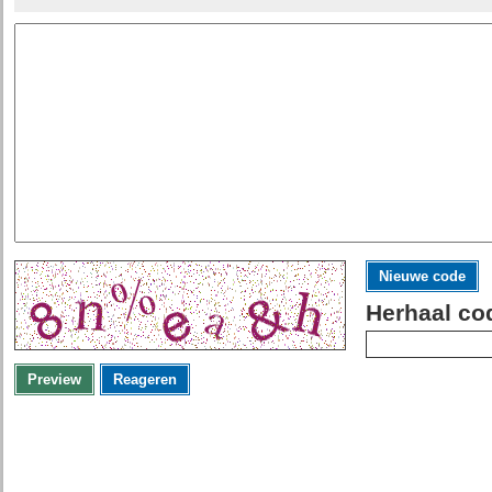
Nieuwe code
Herhaal co
Preview
Reageren