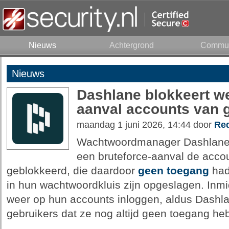
Nieuws
Achtergrond
Commun
Nieuws
Dashlane blokkeert w
aanval accounts van 
maandag 1 juni 2026, 14:44 door
Red
Wachtwoordmanager Dashlane
een bruteforce-aanval de acco
geblokkeerd, die daardoor
geen toegang
had
in hun wachtwoordkluis zijn opgeslagen. Inm
weer op hun accounts inloggen, aldus Dashl
gebruikers dat ze nog altijd geen toegang he