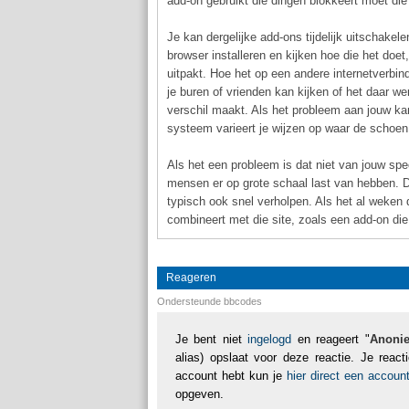
add-on gebruikt die dingen blokkeert moet die 
Je kan dergelijke add-ons tijdelijk uitschakele
browser installeren en kijken hoe die het doe
uitpakt. Hoe het op een andere internetverbin
je buren of vrienden kan kijken of het daar wer
verschil maakt. Als het probleem aan jouw kant
systeem varieert je wijzen op waar de schoen
Als het een probleem is dat niet van jouw spec
mensen er op grote schaal last van hebben. Da
typisch ook snel verholpen. Als het al weken d
combineert met die site, zoals een add-on die
Reageren
Ondersteunde bbcodes
Je bent niet
ingelogd
en reageert "
Anoni
alias) opslaat voor deze reactie. Je reac
account hebt kun je
hier direct een accou
opgeven.