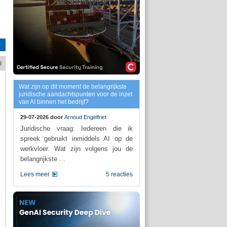
Wat zijn op dit moment de belangrijkste
juridische aandachtspunten voor de inzet
van AI binnen het bedrijf?
29-07-2026 door
Arnoud Engelfriet
Juridische vraag: Iedereen die ik
spreek gebruikt inmiddels AI op de
werkvloer. Wat zijn volgens jou de
belangrijkste ...
Lees meer
5 reacties