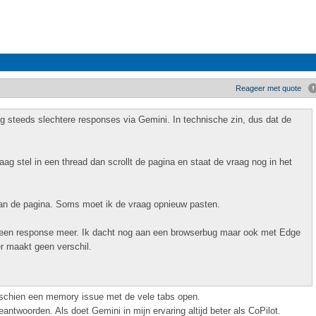
Reageer met quote
ijg steeds slechtere responses via Gemini. In technische zin, dus dat de
aag stel in een thread dan scrollt de pagina en staat de vraag nog in het
 van de pagina. Soms moet ik de vraag opnieuw pasten.
 geen response meer. Ik dacht nog aan een browserbug maar ook met Edge
 maakt geen verschil.
isschien een memory issue met de vele tabs open.
antwoorden. Als doet Gemini in mijn ervaring altijd beter als CoPilot.