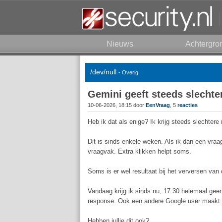
Nieuws
Achtergro
/dev/null
- Overig
Gemini geeft steeds slechter
10-06-2026, 18:15 door
EenVraag
, 5
reacties
Heb ik dat als enige? Ik krijg steeds slechtere
Dit is sinds enkele weken. Als ik dan een vraag
vraagvak. Extra klikken helpt soms.
Soms is er wel resultaat bij het verversen va
Vandaag krijg ik sinds nu, 17:30 helemaal ge
response. Ook een andere Google user maakt 
Hebben jullie dit ook?