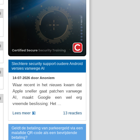
Slechtere security support oudere Android
versies vanwege AI
14-07-2026 door
Anoniem
Waar recent in het nieuws kwam dat
Apple sneller gaat patchen vanwege
AI, maakt Google een wel erg
vreemde beslissing: Het ...
Lees meer
13 reacties
Geldt de betaling van parkeergeld via een
malafide QR-code als een bevrijdende
betaling?