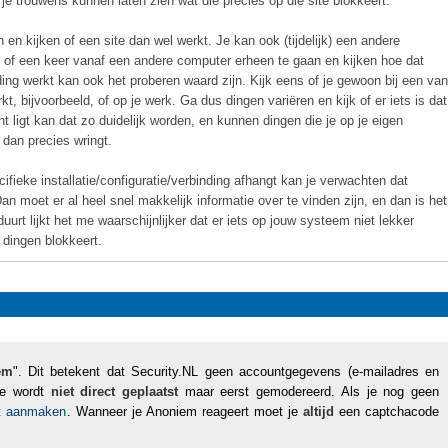
je trouwens kunnen laten zien wat die precies op die site blokkeert.
n en kijken of een site dan wel werkt. Je kan ook (tijdelijk) een andere
t, of een keer vanaf een andere computer erheen te gaan en kijken hoe dat
ding werkt kan ook het proberen waard zijn. Kijk eens of je gewoon bij een van
kt, bijvoorbeeld, of op je werk. Ga dus dingen variëren en kijk of er iets is dat
 ligt kan dat zo duidelijk worden, en kunnen dingen die je op je eigen
 dan precies wringt.
ifieke installatie/configuratie/verbinding afhangt kan je verwachten dat
n moet er al heel snel makkelijk informatie over te vinden zijn, en dan is het
uurt lijkt het me waarschijnlijker dat er iets op jouw systeem niet lekker
 dingen blokkeert.
em
". Dit betekent dat Security.NL geen accountgegevens (e-mailadres en
tie wordt
niet direct geplaatst
maar eerst gemodereerd. Als je nog geen
nt aanmaken
. Wanneer je Anoniem reageert moet je
altijd
een captchacode