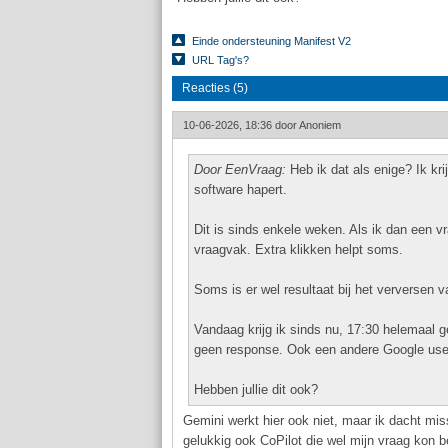
Einde ondersteuning Manifest V2
URL Tag's?
Reacties (5)
10-06-2026, 18:36 door
Anoniem
Door EenVraag:
Heb ik dat als enige? Ik kr
software hapert.
Dit is sinds enkele weken. Als ik dan een vr
vraagvak. Extra klikken helpt soms.
Soms is er wel resultaat bij het verversen
Vandaag krijg ik sinds nu, 17:30 helemaal
geen response. Ook een andere Google user
Hebben jullie dit ook?
Gemini werkt hier ook niet, maar ik dacht m
gelukkig ook CoPilot die wel mijn vraag kon be