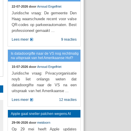
22-07-2026 door
Arnoud Engelfriet
Juridische vraag: De gemeente Den
Haag waarschuwde recent voor valse
QR-codes op parkeerautomaten. Best
professioneel gemaakt ...
Lees meer
9 reacties
Is datadoorgifte naar de VS nog rechtmatig
na uitspraak van het Amerikaanse Hof?
15-07-2026 door
Arnoud Engelfriet
Juridische vraag: Privacyorganisatie
noyb liet onlangs weten dat
datadoorgifte naar de VS na een
uitspraak van het Amerikaanse ...
Lees meer
12 reacties
Apple gaat sneller patchen wegens AI
29-06-2026 door
meidoorn
Op 29 mei heeft Apple updates