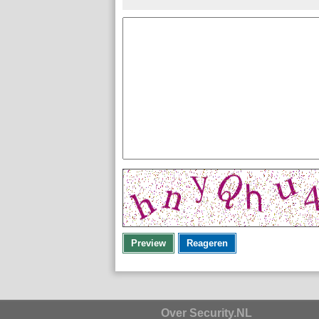
Preview
Reageren
Over Security.NL