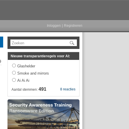
Inloggen
|
Registreren
Zoeken
Nieuwe transparantieregels voor AI:
Glashelder
Smoke and mirrors
Ai Ai Ai
491
8 reacties
Aantal stemmen: