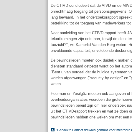
De CTIVD concludeert dat de AIVD en de MIVD
onrechtmatig toegang tot persoonsgegevens. O
lang bewaard. In het onderzoeksrapport spreekt
betrekking tot de toegang van medewerkers tot 
Naar aanleiding van het CTIVD-rapport heeft J
tekortkomingen zijn ontstaan, terwijl de diens
toezicht?", wil Kamerlid Van den Berg weten. H
onvoldoende capaciteit, onvoldoende deskundigh
De bewindslieden moeten ook duidelijk maken o
diensten standaard getoetst wordt op het automa
"Bent u van oordeel dat de huidige systemen va
worden afgedwongen ("security by design" en "p
weten.
Heerman en Yesilgöz moeten ook aangeven of ka
overheidsorganisaties voordoen die grote hoeve
bewindslieden bereid zijn om hier onderzoek naa
uit het CTIVD-rapport trekken en wat ze doen 
bewindslieden hebben drie weken om met een r
'Gehackte Fortinet-firewalls gebruikt voor meerdere