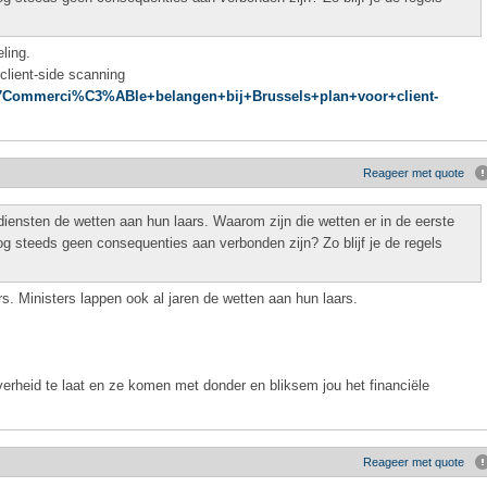
ling.
client-side scanning
/%27Commerci%C3%ABle+belangen+bij+Brussels+plan+voor+client-
Reageer met quote
iensten de wetten aan hun laars. Waarom zijn die wetten er in de eerste
nog steeds geen consequenties aan verbonden zijn? Zo blijf je de regels
ars. Ministers lappen ook al jaren de wetten aan hun laars.
verheid te laat en ze komen met donder en bliksem jou het financiële
Reageer met quote