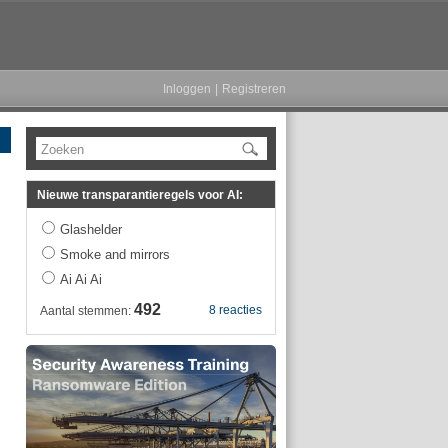
Inloggen
|
Registreren
Zoeken
Nieuwe transparantieregels voor AI:
Glashelder
Smoke and mirrors
Ai Ai Ai
492
8 reacties
Aantal stemmen: