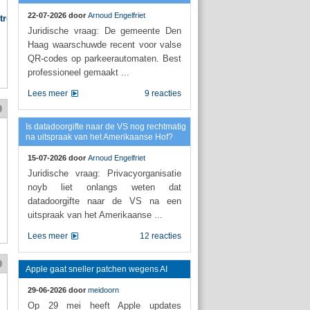
22-07-2026 door
Arnoud Engelfriet
ntrole%27
Juridische vraag: De gemeente Den
Haag waarschuwde recent voor valse
QR-codes op parkeerautomaten. Best
professioneel gemaakt ...
Lees meer
9 reacties
Is datadoorgifte naar de VS nog rechtmatig
na uitspraak van het Amerikaanse Hof?
15-07-2026 door
Arnoud Engelfriet
Juridische vraag: Privacyorganisatie
noyb liet onlangs weten dat
datadoorgifte naar de VS na een
uitspraak van het Amerikaanse ...
Lees meer
12 reacties
Apple gaat sneller patchen wegens AI
29-06-2026 door
meidoorn
Op 29 mei heeft Apple updates