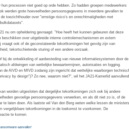
 hun processen niet goed op orde hebben. Zo hadden groepen medewerkers
ok werden grote hoeveelheden persoonsgegevens in meerdere gevallen te
 de toezichthouder over "ernstige risico’s en onrechtmatigheden met
bulkdatasets".
A21 nu om opheldering gevraagd. "Hoe heeft het kunnen gebeuren dat deze
ten beschikken over uitgebreide interne controlemechanismen en extern
ij vraagt ook of de geconstateerde tekortkomingen het gevolg zijn van
eid, tekortschietende sturing of een andere oorzaak.
f bij de ontwikkeling of aanbesteding van nieuwe informatiesystemen door de
tisch afdwingen van wettelijke bewaartermijnen, autorisaties en logging.
n de AIVD en MIVD zodanig zijn ingericht dat wettelijke waarborgen technisc
rivacy by design")? Zo nee, waarom niet?", wil het JA21-Kamerlid aanvullend
n worden uitgesloten dat dergelijke tekortkomingen zich ook bij andere
elheden gevoelige persoonsgegevens verwerken, en als dit niet zo is, of de
r te laten doen. Als laatste wil Van den Berg weten welke lessen de minister
om vergelijkbare tekortkomingen in de toekomst te voorkomen. De
eactie te komen.
 ransomware-aanvallen'