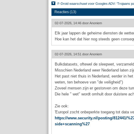
F-Droid waarschuwt voor Googles ADV: 'Trojaans paar
Reacties (13)
02-07-2026, 14:46 door
Anoniem
Elk jaar lappen de geheime diensten de wetten
Hoe kan het dat hier nog steeds geen consequ
02-07-2026, 14:51 door
Anoniem
Bulkdatasets, oftewel de sleepwet, verzameld
Misschien Nederland weer Nederland laten zij
Het past niet thuis in Nederland, eerder in h
weten, ten behoeve van "de veiligheid")
Zoveel mensen zijn er gestorven om deze tum@
Die hele " wet" wordt omhult door duistere ach
Zie ook:
'Europol zocht onbeperkte toegang tot data ve
https://www.security.nl/posting/812441/
side+scanning%27