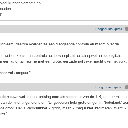
oveel kunnen verzamelen.
houden.
!"
Reageer met quote
probleem, daarom voerden ze een diepgaande controle en macht over de
en wetten zoals chatcontrole, de bewaarplicht, de sleepwet, en de digitale
n een autoritair regime met een grote, eenzijde politieke macht over het volk.
 haar volk omgaan?
Reageer met quote
 de nieuwe wet- recent ontslag nam als voorzitter van de TIB, de commissie
van de inlichtingendiensten. “Er gebeuren héle gróte dingen in Nederland,’ zei
e groot. Het is verschrikkelijk groot, maar ik mag u niet informeren. Want ik
ten.”