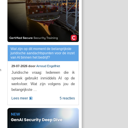
Wat zijn op dit moment de belangrijkste
juridische aandachtspunten voor de inzet
van AI binnen het bedrijf?
29-07-2026 door
Arnoud Engelfriet
h
Juridische vraag: Iedereen die ik
spreek gebruikt inmiddels AI op de
werkvloer. Wat zijn volgens jou de
belangrijkste ...
Lees meer
5 reacties
s