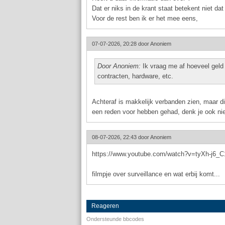
Dat er niks in de krant staat betekent niet dat
Voor de rest ben ik er het mee eens,
07-07-2026, 20:28 door
Anoniem
Door Anoniem:
Ik vraag me af hoeveel geld
contracten, hardware, etc.
Achteraf is makkelijk verbanden zien, maar di
een reden voor hebben gehad, denk je ook ni
08-07-2026, 22:43 door
Anoniem
https://www.youtube.com/watch?v=tyXh-j6_C
filmpje over surveillance en wat erbij komt...
Reageren
Ondersteunde bbcodes