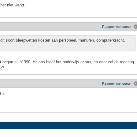
 het niet werkt.
Reageer met quote
 dit soort sleepwetten kosten aan personeel, manuren, computerkracht,
t begon al in1990. Helaas bleef het onderwijs achter, en daar zal de regering
et?
Reageer met quote
1o