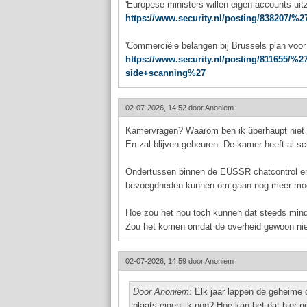
'Europese ministers willen eigen accounts uit
https://www.security.nl/posting/838207/
'Commerciële belangen bij Brussels plan voor 
https://www.security.nl/posting/811655
side+scanning%27
02-07-2026, 14:52 door
Anoniem
Kamervragen? Waarom ben ik überhaupt niet ve
En zal blijven gebeuren. De kamer heeft al s
Ondertussen binnen de EUSSR chatcontrol er 
bevoegdheden kunnen om gaan nog meer mogel
Hoe zou het nou toch kunnen dat steeds mind
Zou het komen omdat de overheid gewoon nie
02-07-2026, 14:59 door
Anoniem
Door Anoniem:
Elk jaar lappen de geheime d
plaats eigenlijk nog? Hoe kan het dat hier 