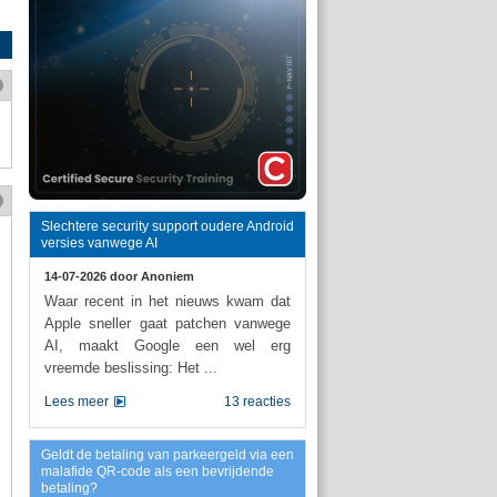
Slechtere security support oudere Android
versies vanwege AI
14-07-2026 door
Anoniem
Waar recent in het nieuws kwam dat
Apple sneller gaat patchen vanwege
AI, maakt Google een wel erg
vreemde beslissing: Het ...
Lees meer
13 reacties
Geldt de betaling van parkeergeld via een
malafide QR-code als een bevrijdende
betaling?