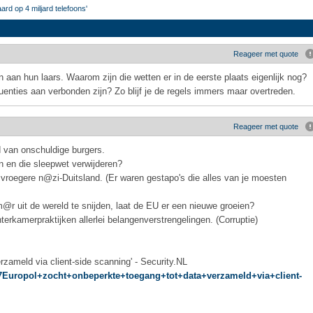
d op 4 miljard telefoons'
Reageer met quote
 aan hun laars. Waarom zijn die wetten er in de eerste plaats eigenlijk nog?
enties aan verbonden zijn? Zo blijf je de regels immers maar overtreden.
Reageer met quote
 van onschuldige burgers.
n en die sleepwet verwijderen?
et vroegere n@zi-Duitsland. (Er waren gestapo's die alles van je moesten
r uit de wereld te snijden, laat de EU er een nieuwe groeien?
terkamerpraktijken allerlei belangenverstrengelingen. (Corruptie)
rzameld via client-side scanning' - Security.NL
%27Europol+zocht+onbeperkte+toegang+tot+data+verzameld+via+client-