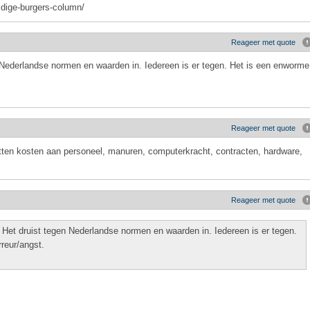
ldige-burgers-column/
Reageer met quote
n Nederlandse normen en waarden in. Iedereen is er tegen. Het is een enworme
Reageer met quote
etten kosten aan personeel, manuren, computerkracht, contracten, hardware,
Reageer met quote
 Het druist tegen Nederlandse normen en waarden in. Iedereen is er tegen.
rreur/angst.