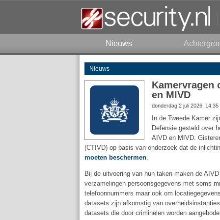
Nieuws
Achtergro
Nieuws
Kamervragen o
en MIVD
donderdag 2 juli 2026, 14:3
In de Tweede Kamer zi
Defensie gesteld over 
AIVD en MIVD. Gisteren
(CTIVD) op basis van onderzoek dat de inlichti
moeten beschermen
.
Bij de uitvoering van hun taken maken de AIV
verzamelingen persoonsgegevens met soms mil
telefoonnummers maar ook om locatiegegevens,
datasets zijn afkomstig van overheidsinstantie
datasets die door criminelen worden aangebode