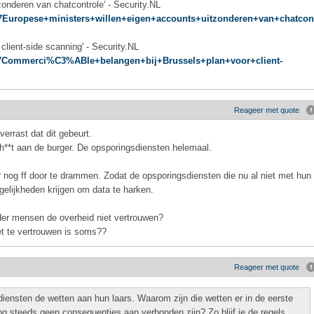
zonderen van chatcontrole' - Security.NL
%27Europese+ministers+willen+eigen+accounts+uitzonderen+van+chatco
client-side scanning' - Security.NL
/%27Commerci%C3%ABle+belangen+bij+Brussels+plan+voor+client-
Reageer met quote
rrast dat dit gebeurt.
ch**t aan de burger. De opsporingsdiensten helemaal.
nog ff door te drammen. Zodat de opsporingsdiensten die nu al niet met hun
ijkheden krijgen om data te harken.
er mensen de overheid niet vertrouwen?
t te vertrouwen is soms??
Reageer met quote
iensten de wetten aan hun laars. Waarom zijn die wetten er in de eerste
nog steeds geen consequenties aan verbonden zijn? Zo blijf je de regels