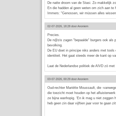
De natte droom van de Stasi. Zo makkelijk z
En die hadden al geen weten om zich aan te 
Immers: "Genossen, wir müssen alles wissen
02-07-2026, 18:28 door
Anoniem
Precies.
De n@zis zagen "bepaalde" burgers ook als 
bevolking.
De EU doet in principe niks anders met tools 
identiteit. Het gaat steeds meer de kant op va
Laat de Nederlandse politiek de AIVD zó met
03-07-2026, 00:29 door
Anoniem
Oud-rechter Mariëtte Moussault, die -vanwege
die toezicht moet houden op het afluisterwerk 
ze bijna wanhopig. ‘En ik mag u niet zeggen ho
heb geen zin daar vijftien jaar voor te gaan zit