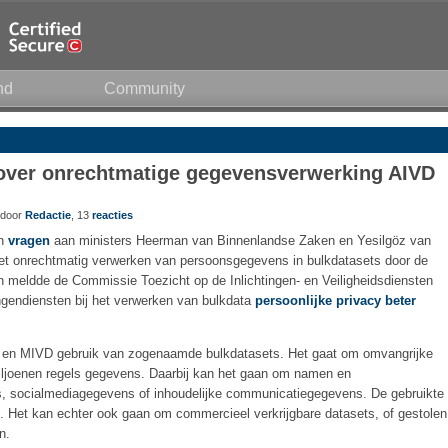
nd
Community
ver onrechtmatige gegevensverwerking AIVD
5 door
Redactie
, 13
reacties
jn
vragen
aan ministers Heerman van Binnenlandse Zaken en Yesilgöz van
het onrechtmatig verwerken van persoonsgegevens in bulkdatasets door de
 meldde de Commissie Toezicht op de Inlichtingen- en Veiligheidsdiensten
ngendiensten bij het verwerken van bulkdata
persoonlijke privacy beter
D en MIVD gebruik van zogenaamde bulkdatasets. Het gaat om omvangrijke
joenen regels gegevens. Daarbij kan het gaan om namen en
 socialmediagegevens of inhoudelijke communicatiegegevens. De gebruikte
s. Het kan echter ook gaan om commercieel verkrijgbare datasets, of gestolen
n.