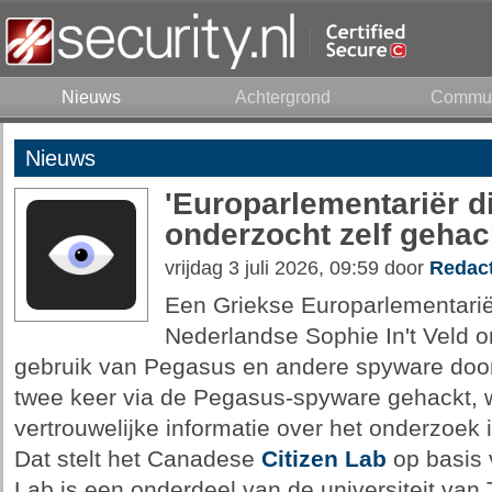
Nieuws
Achtergrond
Commun
Nieuws
'Europarlementariër 
onderzocht zelf gehac
vrijdag 3 juli 2026, 09:59 door
Redact
Een Griekse Europarlementariër
Nederlandse Sophie In't Veld 
gebruik van Pegasus en andere spyware door
twee keer via de Pegasus-spyware gehackt, w
vertrouwelijke informatie over het onderzoe
Dat stelt het Canadese
Citizen Lab
op basis 
Lab is een onderdeel van de universiteit van