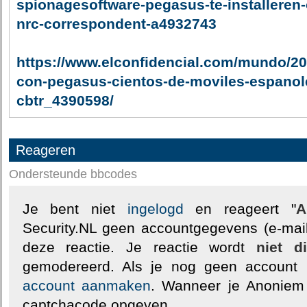
spionagesoftware-pegasus-te-installeren-
nrc-correspondent-a4932743
https://www.elconfidencial.com/mundo/20
con-pegasus-cientos-de-moviles-espanole
cbtr_4390598/
Reageren
Ondersteunde bbcodes
Je bent niet
ingelogd
en reageert "
A
Security.NL geen accountgegevens (e-mail
deze reactie. Je reactie wordt
niet d
gemodereerd. Als je nog geen account
account aanmaken
. Wanneer je Anoniem
captchacode opgeven.