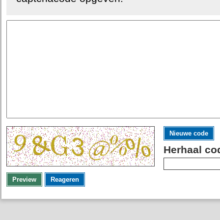
Nieuwe code
Herhaal co
Preview
Reageren