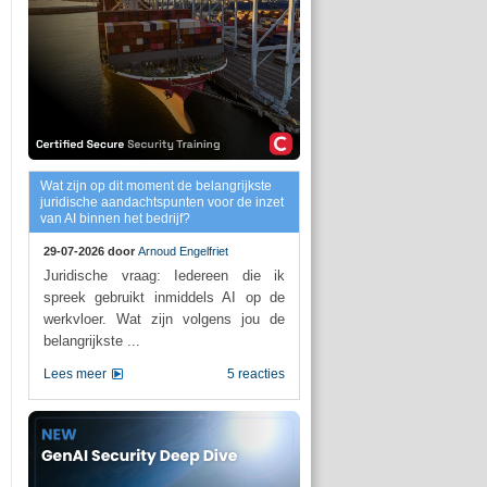
Wat zijn op dit moment de belangrijkste
juridische aandachtspunten voor de inzet
van AI binnen het bedrijf?
29-07-2026 door
Arnoud Engelfriet
Juridische vraag: Iedereen die ik
spreek gebruikt inmiddels AI op de
werkvloer. Wat zijn volgens jou de
belangrijkste ...
Lees meer
5 reacties