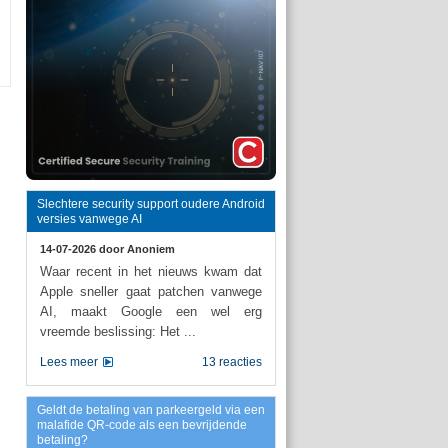
Slechtere security support oudere Android
versies vanwege AI
14-07-2026 door
Anoniem
Waar recent in het nieuws kwam dat
Apple sneller gaat patchen vanwege
AI, maakt Google een wel erg
vreemde beslissing: Het ...
Lees meer
13 reacties
Geldt de betaling van parkeergeld via een
malafide QR-code als een bevrijdende
betaling?