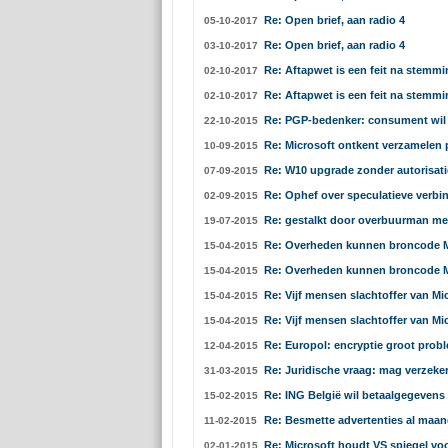
Re: Open brief, aan radio 4
05-10-2017
Re: Open brief, aan radio 4
03-10-2017
Re: Aftapwet is een feit na stemmi
02-10-2017
Re: Aftapwet is een feit na stemmi
02-10-2017
Re: PGP-bedenker: consument wil n
22-10-2015
Re: Microsoft ontkent verzamelen
10-09-2015
Re: W10 upgrade zonder autorisatie
07-09-2015
Re: Ophef over speculatieve verbi
02-09-2015
Re: gestalkt door overbuurman met
19-07-2015
Re: Overheden kunnen broncode Mi
15-04-2015
Re: Overheden kunnen broncode Mi
15-04-2015
Re: Vijf mensen slachtoffer van M
15-04-2015
Re: Vijf mensen slachtoffer van M
15-04-2015
Re: Europol: encryptie groot probl
12-04-2015
Re: Juridische vraag: mag verzeke
31-03-2015
Re: ING België wil betaalgegevens
15-02-2015
Re: Besmette advertenties al maan
11-02-2015
Re: Microsoft houdt VS spiegel voo
02-01-2015