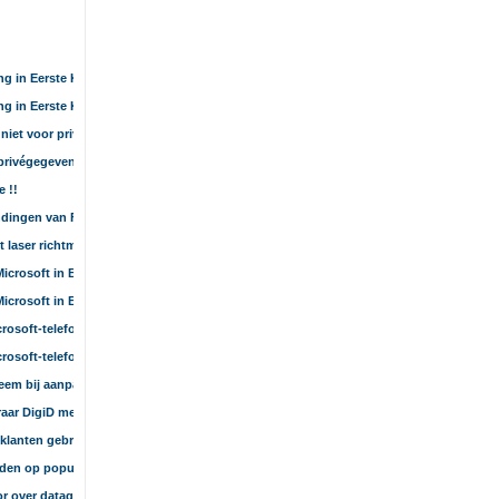
ng in Eerste Kamer onze privacy word verkracht!
ng in Eerste Kamer onze privacy word verkracht!
iet voor privacy betalen
 privégegevens met Windows 10
 !!
ndingen van Firefox
 laser richtmicrofoon en camera
crosoft in Brussel testen
crosoft in Brussel testen
icrosoft-telefoonscam
icrosoft-telefoonscam
eem bij aanpak terrorisme
raar DigiD met sms verplichten?
 klanten gebruiken
den op populaire sites
r over datagraaien in buitenland