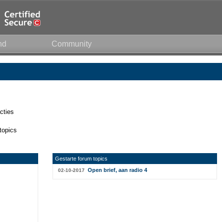
nd
Community
cties
topics
Gestarte forum topics
Open brief, aan radio 4
02-10-2017