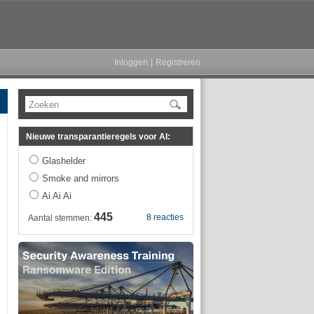
Inloggen
|
Registreren
Zoeken
Nieuwe transparantieregels voor AI:
Glashelder
Smoke and mirrors
Ai Ai Ai
445
8 reacties
Aantal stemmen: