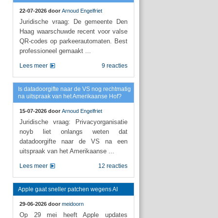
22-07-2026 door
Arnoud Engelfriet
Juridische vraag: De gemeente Den
Haag waarschuwde recent voor valse
QR-codes op parkeerautomaten. Best
professioneel gemaakt ...
Lees meer
9 reacties
Is datadoorgifte naar de VS nog rechtmatig
na uitspraak van het Amerikaanse Hof?
15-07-2026 door
Arnoud Engelfriet
Juridische vraag: Privacyorganisatie
noyb liet onlangs weten dat
datadoorgifte naar de VS na een
uitspraak van het Amerikaanse ...
Lees meer
12 reacties
Apple gaat sneller patchen wegens AI
29-06-2026 door
meidoorn
Op 29 mei heeft Apple updates