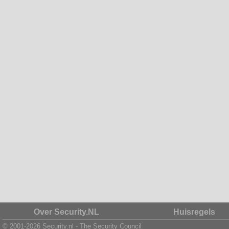
Over Security.NL
Huisregels
© 2001-2026 Security.nl - The Security Council