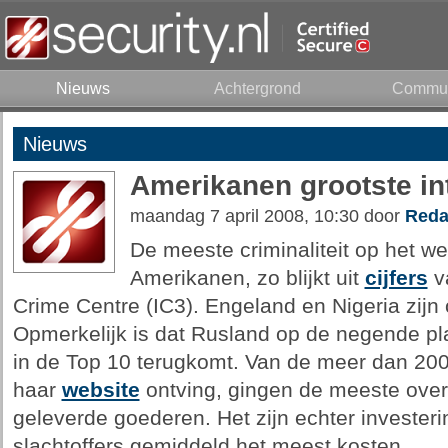
Nieuws
Achtergrond
Commun
Nieuws
Amerikanen grootste in
maandag 7 april 2008, 10:30 door
Reda
De meeste criminaliteit op het w
Amerikanen, zo blijkt uit
cijfers
va
Crime Centre (IC3). Engeland en Nigeria zijn
Opmerkelijk is dat Rusland op de negende pla
in de Top 10 terugkomt. Van de meer dan 200
haar
website
ontving, gingen de meeste over 
geleverde goederen. Het zijn echter invester
slachtoffers gemiddeld het meest kosten.