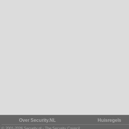
Over Security.NL
Huisregels
© 2001-2026 Security.nl - The Security Council