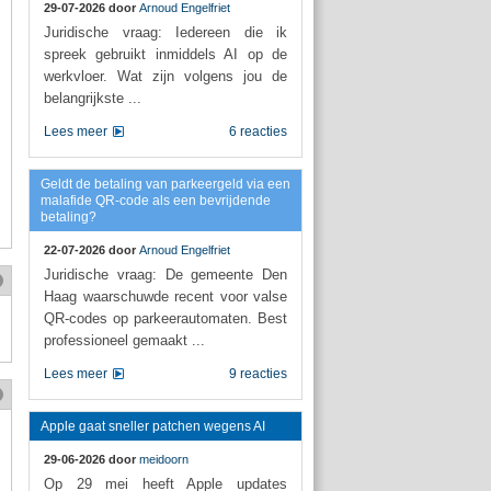
29-07-2026 door
Arnoud Engelfriet
Juridische vraag: Iedereen die ik
spreek gebruikt inmiddels AI op de
werkvloer. Wat zijn volgens jou de
belangrijkste ...
Lees meer
6 reacties
Geldt de betaling van parkeergeld via een
malafide QR-code als een bevrijdende
betaling?
22-07-2026 door
Arnoud Engelfriet
Juridische vraag: De gemeente Den
Haag waarschuwde recent voor valse
QR-codes op parkeerautomaten. Best
professioneel gemaakt ...
Lees meer
9 reacties
Apple gaat sneller patchen wegens AI
29-06-2026 door
meidoorn
Op 29 mei heeft Apple updates