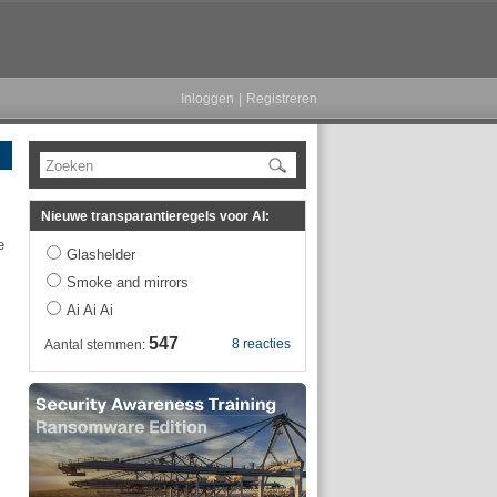
Inloggen
|
Registreren
Zoeken
Nieuwe transparantieregels voor AI:
e
Glashelder
Smoke and mirrors
Ai Ai Ai
547
8 reacties
Aantal stemmen: