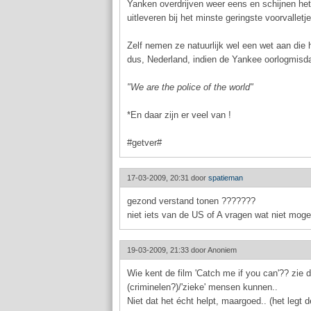
Yanken overdrijven weer eens en schijnen he
uitleveren bij het minste geringste voorvalletje
Zelf nemen ze natuurlijk wel een wet aan die 
dus, Nederland, indien de Yankee oorlogmisd
"We are the police of the world"
*En daar zijn er veel van !
#getver#
17-03-2009, 20:31 door
spatieman
gezond verstand tonen ???????
niet iets van de US of A vragen wat niet mogeli
19-03-2009, 21:33 door
Anoniem
Wie kent de film 'Catch me if you can'?? zie 
(criminelen?)/'zieke' mensen kunnen..
Niet dat het écht helpt, maargoed.. (het legt de