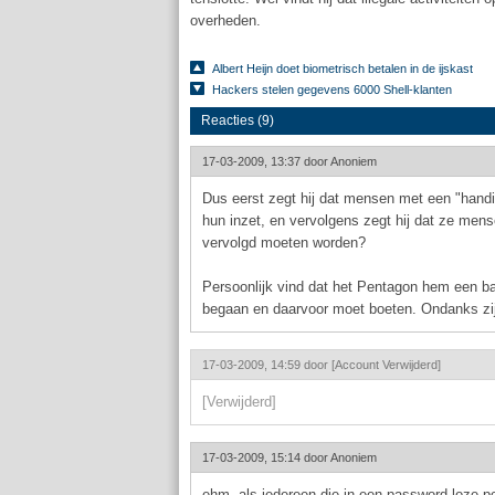
overheden.
Albert Heijn doet biometrisch betalen in de ijskast
Hackers stelen gegevens 6000 Shell-klanten
Reacties (9)
17-03-2009, 13:37 door
Anoniem
Dus eerst zegt hij dat mensen met een "hand
hun inzet, en vervolgens zegt hij dat ze mense
vervolgd moeten worden?
Persoonlijk vind dat het Pentagon hem een ba
begaan en daarvoor moet boeten. Ondanks zij
17-03-2009, 14:59 door
[Account Verwijderd]
[Verwijderd]
17-03-2009, 15:14 door
Anoniem
ehm, als iedereen die in een password-loze pc