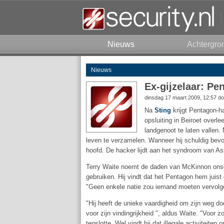
Nieuws
Achtergro
Nieuws
Ex-gijzelaar: P
dinsdag 17 maart 2009, 12:57 d
Na
Sting
krijgt Pentagon-h
opsluiting in Beiroet overl
landgenoot te laten vallen
leven te verzamelen. Wanneer hij schuldig be
hoofd. De hacker lijdt aan het syndroom van As
Terry Waite noemt de daden van McKinnon onsc
gebruiken. Hij vindt dat het Pentagon hem juis
"Geen enkele natie zou iemand moeten vervolgen
"Hij heeft de unieke vaardigheid om zijn weg do
voor zijn vindingrijkheid ", aldus Waite. "Voor 
tenslotte. Wel vindt hij dat illegale activiteite