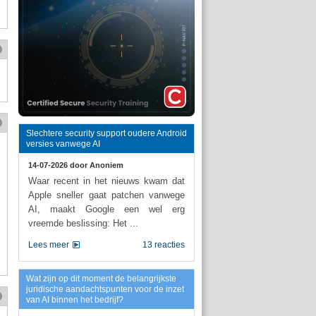
Slechtere security support oudere Android
versies vanwege AI
14-07-2026 door
Anoniem
Waar recent in het nieuws kwam dat
Apple sneller gaat patchen vanwege
AI, maakt Google een wel erg
vreemde beslissing: Het ...
Lees meer
13 reacties
Wat zijn op dit moment de belangrijkste
juridische aandachtspunten voor de inzet
van AI binnen het bedrijf?