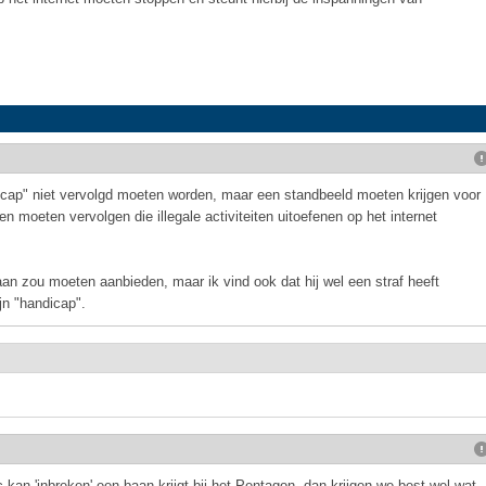
icap" niet vervolgd moeten worden, maar een standbeeld moeten krijgen voor
n moeten vervolgen die illegale activiteiten uitoefenen op het internet
an zou moeten aanbieden, maar ik vind ook dat hij wel een straf heeft
n "handicap".
 kan 'inbreken' een baan krijgt bij het Pentagon, dan krijgen we best wel wat