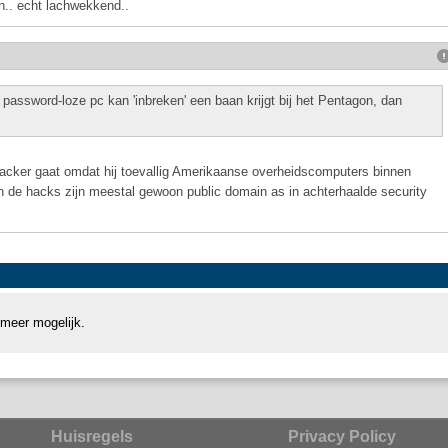
.. echt lachwekkend..
 password-loze pc kan 'inbreken' een baan krijgt bij het Pentagon, dan
hacker gaat omdat hij toevallig Amerikaanse overheidscomputers binnen
n de hacks zijn meestal gewoon public domain as in achterhaalde security
 meer mogelijk.
Huisregels
Privacy Policy