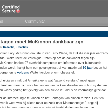
nd
Community
entagon moet McKinnon dankbaar zijn
oor
Redactie
, 9
reacties
acker Gary McKinnon ook steun van Terry Waite, de Brit die vier jaar eenzam
eefde. Waite roept de Verenigde Staten op om de aanklacht tegen zijn
. McKinnon hackte 97 overheidscomputers om informatie over buitenaards
vonden wordt, hangt hem een gevangenisstraf van maximaal
70 jaar
boven het
perger en is
volgens
Waite hierdoor enorm obsessief.
huldig en vindt dat Amerika eens wat "gezond verstand" moet gaan
t dankbaar moet zijn voor het vinden van de kwetsbaarheden in hun systemen.
 wiens gedrag het gevolg van een ziekte is”, aldus de voormalige gijzelaar.
or de internetjungle te vinden en het Pentagon van binnen te zien. Een tien
zover ik weet was hij alleen maar op zoek naar Marsmannetjes", zegt hij
n op het internet moeten stoppen en steunt hierbij de inspanningen van