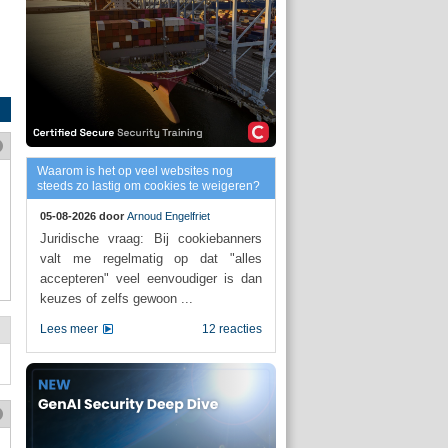
Waarom is het op veel websites nog
steeds zo lastig om cookies te weigeren?
05-08-2026 door
Arnoud Engelfriet
Juridische vraag: Bij cookiebanners
valt me regelmatig op dat "alles
accepteren" veel eenvoudiger is dan
keuzes of zelfs gewoon ...
Lees meer
12 reacties