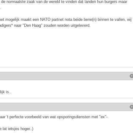
t de normaalste zaak van de wereld te vinden dat landen hun burgers maar
.
het mogelijk maakt een NATO partnet nota beide bene(n) binnen te vallen, wij
adigers* naar "Den Haag" zouden worden uitgeleverd.
jk is..
daar 't perfecte voorbeeld van wat opsporingsdiensten met "ex"-
 lat ietsjes hoger..)