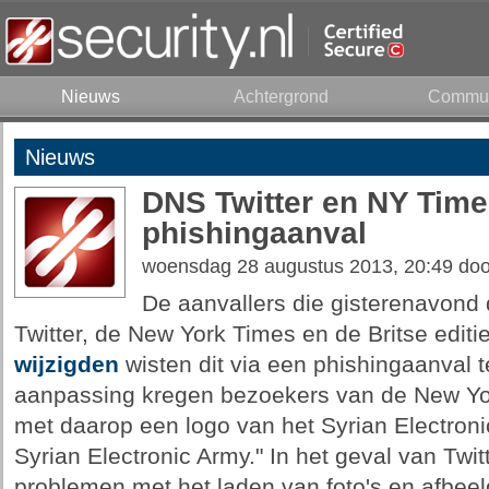
Nieuws
Achtergrond
Commun
Nieuws
DNS Twitter en NY Time
phishingaanval
woensdag 28 augustus 2013, 20:49 do
De aanvallers die gisterenavond 
Twitter, de New York Times en de Britse editi
wijzigden
wisten dit via een phishingaanval
aanpassing kregen bezoekers van de New Yor
met daarop een logo van het Syrian Electron
Syrian Electronic Army." In het geval van Twitt
problemen met het laden van foto's en afbee