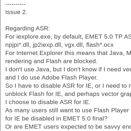
----------
Issue 2.
Regarding ASR:
For iexplore.exe, by default, EMET 5.0 TP 
npjpi*.dll, jp2iexp.dll, vgx.dll, flash*.ocx
For Internet Explorer this means that Java, M
rendering and Flash are blocked.
I don't use Java, but I don't know if I need ve
and I do use Adobe Flash Player.
So I have to disable ASR for IE, or I need to 
unblock Flash for IE, and perhaps vector gra
I choose to disable ASR for IE.
As many users still want to use Flash Player 
for IE be disabled in EMET 5.0 final?
Or are EMET users expected to be savvy enou