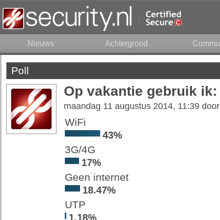
Nieuws
Achtergrond
Commun
Poll
Op vakantie gebruik ik:
maandag 11 augustus 2014, 11:39 doo
WiFi
43%
3G/4G
17%
Geen internet
18.47%
UTP
1.18%