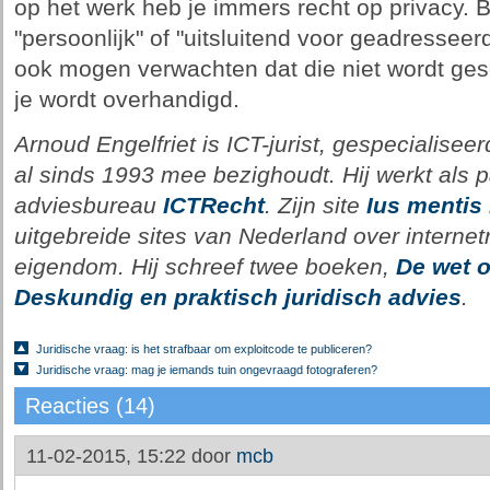
op het werk heb je immers recht op privacy. Bi
"persoonlijk" of "uitsluitend voor geadressee
ook mogen verwachten dat die niet wordt ges
je wordt overhandigd.
Arnoud Engelfriet is ICT-jurist, gespecialiseerd
al sinds 1993 mee bezighoudt. Hij werkt als pa
adviesbureau
ICTRecht
. Zijn site
Ius mentis
uitgebreide sites van Nederland over internetr
eigendom. Hij schreef twee boeken,
De wet o
Deskundig en praktisch juridisch advies
.
Juridische vraag: is het strafbaar om exploitcode te publiceren?
Juridische vraag: mag je iemands tuin ongevraagd fotograferen?
Reacties (14)
11-02-2015, 15:22 door
mcb