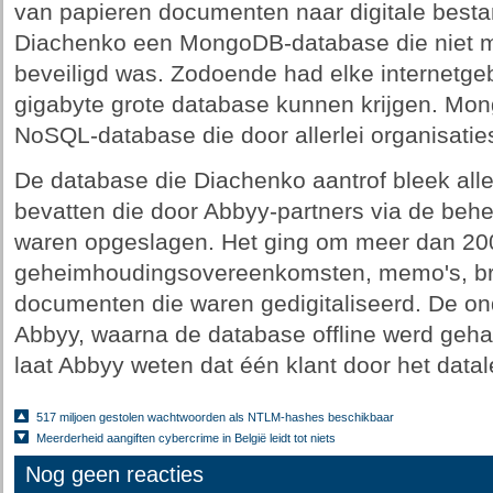
van papieren documenten naar digitale best
Diachenko een MongoDB-database die niet m
beveiligd was. Zodoende had elke internetgeb
gigabyte grote database kunnen krijgen. Mo
NoSQL-database die door allerlei organisatie
De database die Diachenko aantrof bleek all
bevatten die door Abbyy-partners via de behe
waren opgeslagen. Het ging om meer dan 20
geheimhoudingsovereenkomsten, memo's, bri
documenten die waren gedigitaliseerd. De 
Abbyy, waarna de database offline werd geh
laat Abbyy weten dat één klant door het datale
517 miljoen gestolen wachtwoorden als NTLM-hashes beschikbaar
Meerderheid aangiften cybercrime in België leidt tot niets
Nog geen reacties