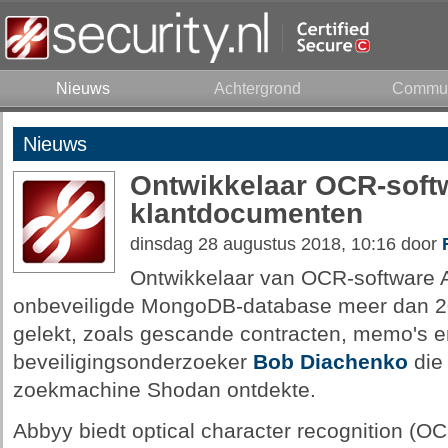
Nieuws
Achtergrond
Commun
Nieuws
Ontwikkelaar OCR-softw
klantdocumenten
dinsdag 28 augustus 2018, 10:16 door
Ontwikkelaar van OCR-software 
onbeveiligde MongoDB-database meer dan 2
gelekt, zoals gescande contracten, memo's e
beveiligingsonderzoeker
Bob Diachenko
die
zoekmachine Shodan ontdekte.
Abbyy biedt optical character recognition (O