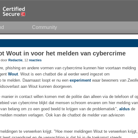
nd
Community
bot Wout in voor het melden van cybercrime
5 door
Redactie
, 12
reacties
re, phishing en andere vormen van cybercrime kunnen hier voortaan melding
agent
Wout
. Wout is een chatbot die al eerder werd ingezet om
o te melden. Daarnaast loopt er nu een
experiment
waar bewoners van Zwoll
idsoverlast aan Wout kunnen doorgeven.
 manier in contact willen komen met de politie dan alleen via de telefoon of o
t gebied van cybercrime blijkt dat mensen schroom ervaren om hier melding van
en van belang om zo een goed beeld te krijgen van de problematiek",
aldus
de
 melden moeten verlagen. Ook kan de chatbot de melder van adviezen
 meldingen te verwerken krijgt. "Hoe meer meldingen Wout te verwerken krijgt,
nt leert razendsnel en de verwachting is dat hij in de toekomst steeds