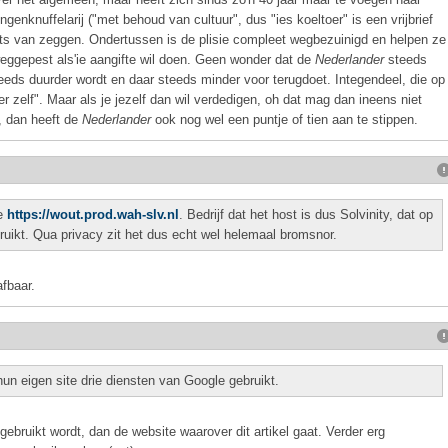
lingenknuffelarij ("met behoud van cultuur", dus "ies koeltoer" is een vrijbrief
ts van zeggen. Ondertussen is de plisie compleet wegbezuinigd en helpen ze
eggepest als'ie aangifte wil doen. Geen wonder dat de
Nederlander
steeds
eeds duurder wordt en daar steeds minder voor terugdoet. Integendeel, die op
kker zelf". Maar als je jezelf dan wil verdedigen, oh dat mag dan ineens niet
, dan heeft de
Nederlander
ook nog wel een puntje of tien aan te stippen.
je
https://wout.prod.wah-slv.nl
. Bedrijf dat het host is dus Solvinity, dat op
ruikt. Qua privacy zit het dus echt wel helemaal bromsnor.
afbaar.
 hun eigen site drie diensten van Google gebruikt.
ebruikt wordt, dan de website waarover dit artikel gaat. Verder erg