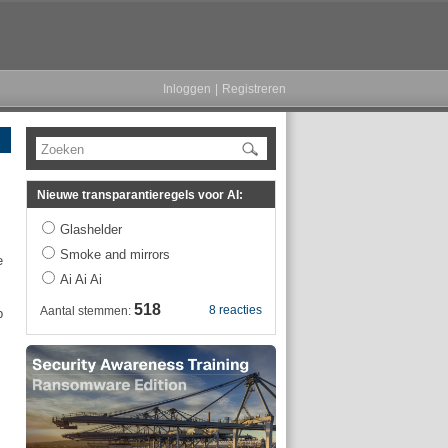
Inloggen
|
Registreren
Zoeken
Nieuwe transparantieregels voor AI:
Glashelder
Smoke and mirrors
e
Ai Ai Ai
518
8 reacties
Aantal stemmen:
p