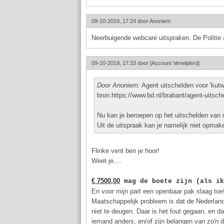
09-10-2019, 17:24 door
Anoniem
Neerbuigende webcare uitspraken. De Politie 
09-10-2019, 17:33 door
[Account Verwijderd]
Door Anoniem:
Agent uitschelden voor 'kutw
bron:https://www.bd.nl/brabant/agent-uitsc
Nu kan je beroepen op het uitschelden van d
Uit de uitspraak kan je namelijk niet opma
Flinke vent ben je hoor!
Weet je....
€ 7500,00
 mag de boete zijn (als ik
En voor mijn part een openbaar pak slaag toe
Maatschappelijk probleem is dat de Nederlande
niet te deugen. Daar is het fout gegaan, en d
iemand anders, en/of zijn belangen van zo'n d