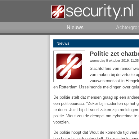
Nieuws
Achtergro
Nieuws
Politie zet chat
woensdag 9 oktober 2019, 11:3
Slachtoffers van ransomwa
van maken bij de virtuele 
vuurwerkoverlast in Hengel
en Rotterdam IJsselmonde meldingen over gelu
De politie stelt dat mensen graag op een andere
een politiebureau. "Zeker bij incidenten op he
te doen. Juist bij dit soort zaken zijn melding
politie. Wout zou de drempel om cybercrime te
voorzien.
De politie hoopt dat Wout de komende tijd veel
hoe beter hij zich ontwikkelt. Deze virtuele age