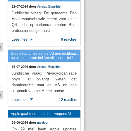
22-07-2026 door
Arnoud Engelfriet
Juridische vraag: De gemeente Den
Haag waarschuwde recent voor valse
QR-codes op parkeerautomaten. Best
professioneel gemaakt ...
Lees meer
9 reacties
Is datadoorgifte naar de VS nog rechtmatig
na uitspraak van het Amerikaanse Hof?
15-07-2026 door
Arnoud Engelfriet
Juridische vraag: Privacyorganisatie
noyb liet onlangs weten dat
datadoorgifte naar de VS na een
uitspraak van het Amerikaanse ...
Lees meer
12 reacties
Apple gaat sneller patchen wegens AI
29-06-2026 door
meidoorn
Op 29 mei heeft Apple updates