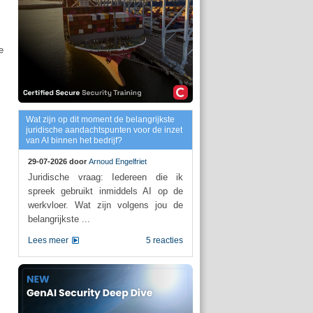
e
Wat zijn op dit moment de belangrijkste
juridische aandachtspunten voor de inzet
van AI binnen het bedrijf?
29-07-2026 door
Arnoud Engelfriet
Juridische vraag: Iedereen die ik
spreek gebruikt inmiddels AI op de
werkvloer. Wat zijn volgens jou de
belangrijkste ...
Lees meer
5 reacties