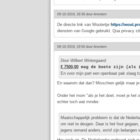
09-10-2019, 18:36 door
Anoniem
De directe link van Woutertje
https://wout.pr
diensten van Google gebruikt. Qua privacy zi
09-10-2019, 19:50 door
Anoniem
Door Wilbert Wintergaard:
€ 7500,00
 mag de boete zijn (als 
En voor mijn part een openbaar pak slaag t
En waarom dat dan? Misschien gelijk maar je h
Onder het mom "als je het doet, moet je het
echter toch wat minder.
Maatschappelijk probleem is dat de Nederlan
om niet te deugen. Daar is het fout gegaan,
jegens iemand anders, en/of zijn belangen v
Hou toch op. De
Nederlander
gedraagt zich ov