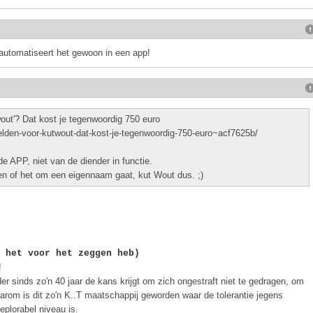
automatiseert het gewoon in een app!
out'? Dat kost je tegenwoordig 750 euro
helden-voor-kutwout-dat-kost-je-tegenwoordig-750-euro~acf7625b/
e APP, niet van de diender in functie.
ken of het om een eigennaam gaat, kut Wout dus. ;)
 het voor het zeggen heb)
!
r sinds zo'n 40 jaar de kans krijgt om zich ongestraft niet te gedragen, om
aarom is dit zo'n K..T maatschappij geworden waar de tolerantie jegens
eplorabel niveau is.