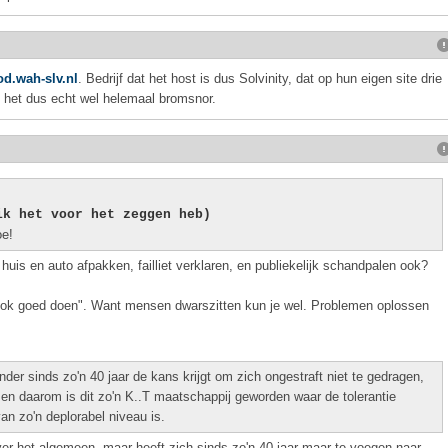
od.wah-slv.nl
. Bedrijf dat het host is dus Solvinity, dat op hun eigen site drie
t het dus echt wel helemaal bromsnor.
ik het voor het zeggen heb)
oe!
uis en auto afpakken, failliet verklaren, en publiekelijk schandpalen ook?
 ook goed doen". Want mensen dwarszitten kun je wel. Problemen oplossen
der sinds zo'n 40 jaar de kans krijgt om zich ongestraft niet te gedragen,
 en daarom is dit zo'n K..T maatschappij geworden waar de tolerantie
an zo'n deplorabel niveau is.
er het algemeen, maar heeft zich sinds zo'n 40 jaar maar te voegen naar