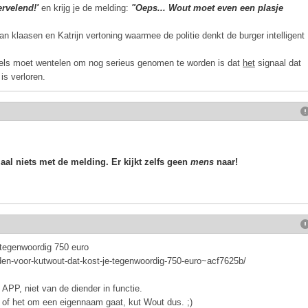
ervelend!'
en krijg je de melding:
"Oeps... Wout moet even een plasje
 klaasen en Katrijn vertoning waarmee de politie denkt de burger intelligent
onkels moet wentelen om nog serieus genomen te worden is dat
het
signaal dat
is verloren.
aal niets met de melding. Er kijkt zelfs geen
mens
naar!
 tegenwoordig 750 euro
lden-voor-kutwout-dat-kost-je-tegenwoordig-750-euro~acf7625b/
APP, niet van de diender in functie.
n of het om een eigennaam gaat, kut Wout dus. ;)