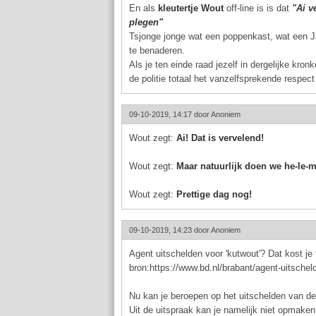
En als
kleutertje Wout
off-line is is dat
"Ai v
plegen"
Tsjonge jonge wat een poppenkast, wat een Jan
te benaderen.
Als je ten einde raad jezelf in dergelijke kr
de politie totaal het vanzelfsprekende respect 
09-10-2019, 14:17 door
Anoniem
Wout zegt:
Ai! Dat is vervelend!
Wout zegt:
Maar natuurlijk doen we he-le-m
Wout zegt:
Prettige dag nog!
09-10-2019, 14:23 door
Anoniem
Agent uitschelden voor 'kutwout'? Dat kost je
bron:https://www.bd.nl/brabant/agent-uitsche
Nu kan je beroepen op het uitschelden van de 
Uit de uitspraak kan je namelijk niet opmake