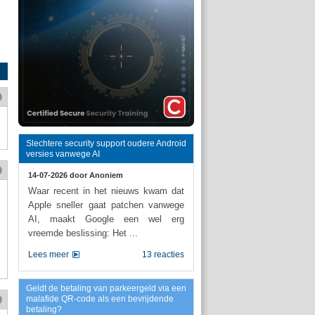
Slechtere security support oudere Android
versies vanwege AI
14-07-2026 door
Anoniem
Waar recent in het nieuws kwam dat
Apple sneller gaat patchen vanwege
AI, maakt Google een wel erg
vreemde beslissing: Het ...
Lees meer
13 reacties
Geldt de betaling van parkeergeld via een
malafide QR-code als een bevrijdende
betaling?