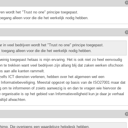
ijven wordt het "Trust no one" principe toegepast.
oegang alleen voor die die het werkelijk nodig hebben.
ar in veel bedrijven wordt het "Trust no one" principe toegepast.
 toegang alleen voor die die het werkelijk nodig hebben.
 weinig toegepast helaas is mijn ervaring. Het is ook niet zo heel eenvoudig
n te trekken want veel bedrijven zijn allang blij dat zaken werken ofschoon
es aan alle kanten rammelt.
 zelfs ICT diensten verlenen, hebben over het algemeen wel een
k Informatiebeveiliging. Meestal opgezet op basis van de ISO27001 maar dat
ig om te informeren of zoiets aanwezig is en dan te vragen wie hiervoor de
 organisatie is op het gebied van Informatieveiligheid kun je daar je verhaal
ltijd afwachten.
lChimp. Die overigens een waardeloze helpdesk hebben.