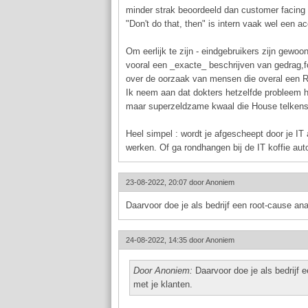
minder strak beoordeeld dan customer facing 
"Don't do that, then" is intern vaak wel een a
Om eerlijk te zijn - eindgebruikers zijn gewoo
vooral een _exacte_ beschrijven van gedrag,fo
over de oorzaak van mensen die overal een Ru
Ik neem aan dat dokters hetzelfde probleem he
maar superzeldzame kwaal die House telken
Heel simpel : wordt je afgescheept door je IT 
werken. Of ga rondhangen bij de IT koffie aut
23-08-2022, 20:07 door
Anoniem
Daarvoor doe je als bedrijf een root-cause an
24-08-2022, 14:35 door
Anoniem
Door Anoniem:
Daarvoor doe je als bedrijf 
met je klanten.