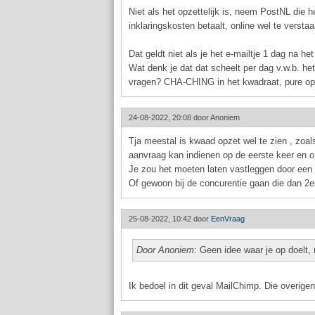
Niet als het opzettelijk is, neem PostNL die h
inklaringskosten betaalt, online wel te verstaa
Dat geldt niet als je het e-mailtje 1 dag na h
Wat denk je dat dat scheelt per dag v.w.b. h
vragen? CHA-CHING in het kwadraat, pure opli
24-08-2022, 20:08 door
Anoniem
Tja meestal is kwaad opzet wel te zien , zoal
aanvraag kan indienen op de eerste keer en o
Je zou het moeten laten vastleggen door een jo
Of gewoon bij de concurentie gaan die dan 2eu
25-08-2022, 10:42 door
EenVraag
Door Anoniem:
Geen idee waar je op doelt, m
Ik bedoel in dit geval MailChimp. Die overig