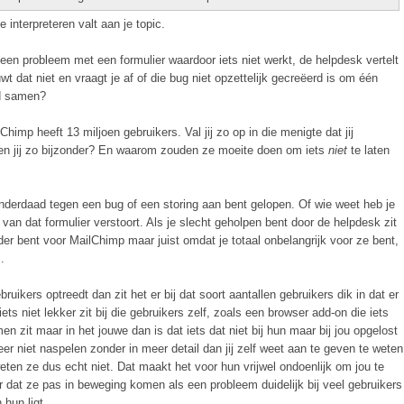
 interpreteren valt aan je topic.
een probleem met een formulier waardoor iets niet werkt, de helpdesk vertelt
uwt dat niet en vraagt je af of die bug niet opzettelijk gecreëerd is om één
ed samen?
imp heeft 13 miljoen gebruikers. Val jij zo op in die menigte dat jij
en jij zo bijzonder? En waarom zouden ze moeite doen om iets
niet
te laten
je inderdaad tegen een bug of een storing aan bent gelopen. Of wie weet heb je
 van dat formulier verstoort. Als je slecht geholpen bent door de helpdesk zit
nder bent voor MailChimp maar juist omdat je totaal onbelangrijk voor ze bent,
.
ruikers optreedt dan zit het er bij dat soort aantallen gebruikers dik in dat er
s niet lekker zit bij die gebruikers zelf, zoals een browser add-on die iets
en zit maar in het jouwe dan is dat iets dat niet bij hun maar bij jou opgelost
 niet naspelen zonder in meer detail dan jij zelf weet aan te geven te weten
ten ze dus echt niet. Dat maakt het voor hun vrijwel ondoenlijk om jou te
ar dat ze pas in beweging komen als een probleem duidelijk bij veel gebruikers
 hun ligt.