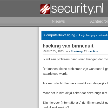
Nieuws
Achtergro
Computerbeveiliging
- Hoe je bad guys buiten d
hacking van binnenuit
23-08-2022, 18:22 door
EenVraag
, 27
reacties
Ik wil een probleem naar voren brengen dat moge
Dit kunnen kleine problemen zijn waardoor 1 ge
waardeloos wordt.
Als een slachtoffer werk maakt van dergelijke 
Maar het is niet altijd zeker dat deze bugs nie
Zijn hiervoor (internationale) richtlijnen zoda
bedrijf niet werkte?