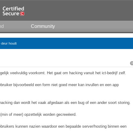
nd
Community
e deur houdt
lijk veelvuldig voorkomt. Het gaat om hacking vanuit het ict-bedrijf zelf.
bruiker bijvoorbeeld een form niet goed meer kan invullen en een app
hacking dan wordt het vaak afgedaan als een bug of een ander soort storing.
t (min of meer) opzettelijk worden gecreeëerd.
t gebruikers kunnen nazien waardoor een bepaalde server/hosting binnen een