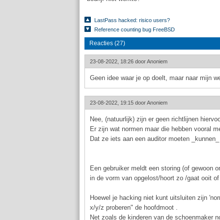
LastPass hacked: risico users?
Reference counting bug FreeBSD
Reacties (27)
23-08-2022, 18:26 door
Anoniem
Geen idee waar je op doelt, maar naar mijn wet
23-08-2022, 19:15 door
Anoniem
Nee, (natuurlijk) zijn er geen richtlijnen hierv
Er zijn wat normen maar die hebben vooral me
Dat ze iets aan een auditor moeten _kunnen_ 
Een gebruiker meldt een storing (of gewoon on
in de vorm van opgelost/hoort zo /gaat ooit o
Hoewel je hacking niet kunt uitsluiten zijn '
x/y/z proberen" de hoofdmoot .
Net zoals de kinderen van de schoenmaker nog