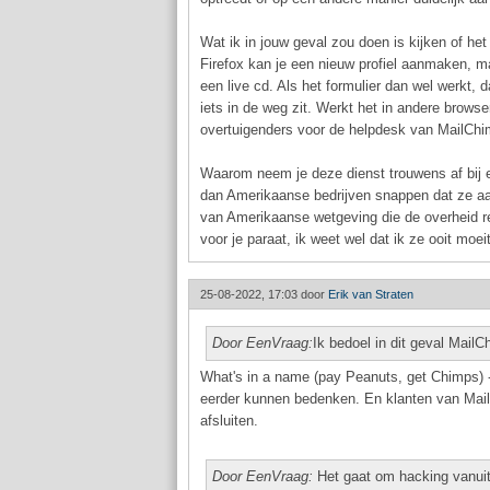
Wat ik in jouw geval zou doen is kijken of het
Firefox kan je een nieuw profiel aanmaken, ma
een live cd. Als het formulier dan wel werkt, d
iets in de weg zit. Werkt het in andere browse
overtuigenders voor de helpdesk van MailChi
Waarom neem je deze dienst trouwens af bij 
dan Amerikaanse bedrijven snappen dat ze aan
van Amerikaanse wetgeving die de overheid re
voor je paraat, ik weet wel dat ik ze ooit moe
25-08-2022, 17:03 door
Erik van Straten
Door EenVraag:
Ik bedoel in dit geval Mail
What's in a name (pay Peanuts, get Chimps) -
eerder kunnen bedenken. En klanten van MailC
afsluiten.
Door EenVraag:
Het gaat om hacking vanuit h