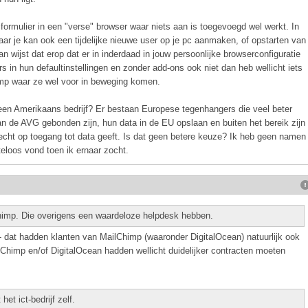
 formulier in een "verse" browser waar niets aan is toegevoegd wel werkt. In
ar je kan ook een tijdelijke nieuwe user op je pc aanmaken, of opstarten van
an wijst dat erop dat er in inderdaad in jouw persoonlijke browserconfiguratie
rs in hun defaultinstellingen en zonder add-ons ook niet dan heb wellicht iets
mp waar ze wel voor in beweging komen.
een Amerikaans bedrijf? Er bestaan Europese tegenhangers die veel beter
 de AVG gebonden zijn, hun data in de EU opslaan en buiten het bereik zijn
cht op toegang tot data geeft. Is dat geen betere keuze? Ik heb geen namen
iteloos vond toen ik ernaar zocht.
Chimp. Die overigens een waardeloze helpdesk hebben.
 dat hadden klanten van MailChimp (waaronder DigitalOcean) natuurlijk ook
himp en/of DigitalOcean hadden wellicht duidelijker contracten moeten
et ict-bedrijf zelf.