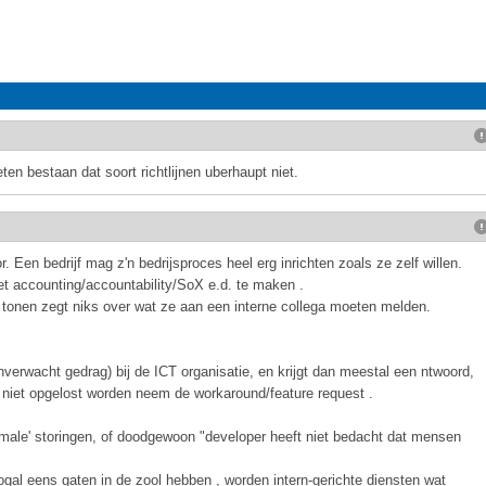
en bestaan dat soort richtlijnen uberhaupt niet.
oor. Een bedrijf mag z'n bedrijsproces heel erg inrichten zoals ze zelf willen.
t accounting/accountability/SoX e.d. te maken .
tonen zegt niks over wat ze aan een interne collega moeten melden.
verwacht gedrag) bij de ICT organisatie, en krijgt dan meestal een ntwoord,
f niet opgelost worden neem de workaround/feature request .
normale' storingen, of doodgewoon "developer heeft niet bedacht dat mensen
al eens gaten in de zool hebben , worden intern-gerichte diensten wat