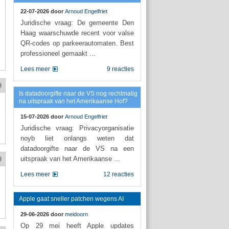
22-07-2026 door
Arnoud Engelfriet
Juridische vraag: De gemeente Den
Haag waarschuwde recent voor valse
QR-codes op parkeerautomaten. Best
professioneel gemaakt ...
Lees meer
9 reacties
Is datadoorgifte naar de VS nog rechtmatig
na uitspraak van het Amerikaanse Hof?
15-07-2026 door
Arnoud Engelfriet
Juridische vraag: Privacyorganisatie
noyb liet onlangs weten dat
datadoorgifte naar de VS na een
uitspraak van het Amerikaanse ...
Lees meer
12 reacties
Apple gaat sneller patchen wegens AI
29-06-2026 door
meidoorn
Op 29 mei heeft Apple updates