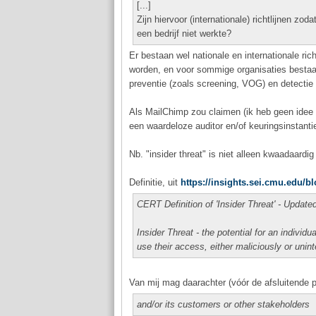
[...]
Zijn hiervoor (internationale) richtlijnen z
een bedrijf niet werkte?
Er bestaan wel nationale en internationale rich
worden, en voor sommige organisaties bestaa
preventie (zoals screening, VOG) en detectie 
Als MailChimp zou claimen (ik heb geen idee o
een waardeloze auditor en/of keuringsinstant
Nb. "insider threat" is niet alleen kwaadaardi
Definitie, uit
https://insights.sei.cmu.edu/blo
CERT Definition of 'Insider Threat' - Update
Insider Threat - the potential for an individ
use their access, either maliciously or unint
Van mij mag daarachter (vóór de afsluitende p
and/or its customers or other stakeholders