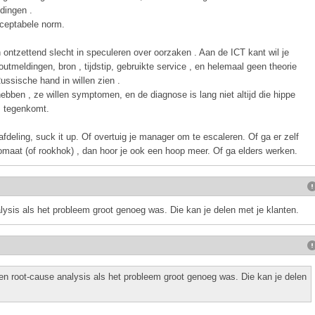
dingen .
cceptabele norm.
n ontzettend slecht in speculeren over oorzaken . Aan de ICT kant wil je
utmeldingen, bron , tijdstip, gebruikte service , en helemaal geen theorie
ssische hand in willen zien .
bben , ze willen symptomen, en de diagnose is lang niet altijd die hippe
s tegenkomt.
afdeling, suck it up. Of overtuig je manager om te escaleren. Of ga er zelf
omaat (of rookhok) , dan hoor je ook een hoop meer. Of ga elders werken.
alysis als het probleem groot genoeg was. Die kan je delen met je klanten.
een root-cause analysis als het probleem groot genoeg was. Die kan je delen