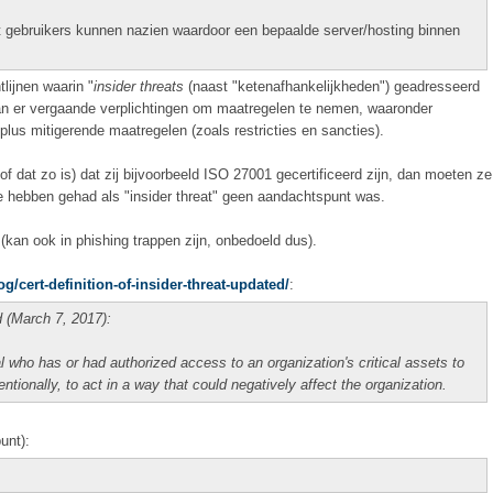
odat gebruikers kunnen nazien waardoor een bepaalde server/hosting binnen
tlijnen waarin "
insider threats
(naast "ketenafhankelijkheden") geadresseerd
n er vergaande verplichtingen om maatregelen te nemen, waaronder
plus mitigerende maatregelen (zoals restricties en sancties).
f dat zo is) dat zij bijvoorbeeld ISO 27001 gecertificeerd zijn, dan moeten ze
ie hebben gehad als "insider threat" geen aandachtspunt was.
g (kan ook in phishing trappen zijn, onbedoeld dus).
g/cert-definition-of-insider-threat-updated/
:
d (March 7, 2017):
ual who has or had authorized access to an organization's critical assets to
entionally, to act in a way that could negatively affect the organization.
unt):