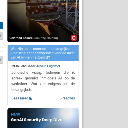
Wat zijn op dit moment de belangrijkste
juridische aandachtspunten voor de inzet
van AI binnen het bedrijf?
29-07-2026 door
Arnoud Engelfriet
Juridische vraag: Iedereen die ik
spreek gebruikt inmiddels AI op de
werkvloer. Wat zijn volgens jou de
belangrijkste ...
Lees meer
5 reacties