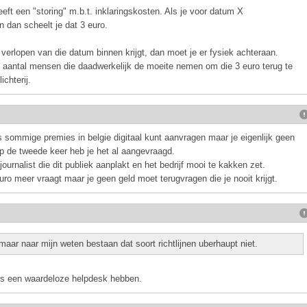
eeft een "storing" m.b.t. inklaringskosten. Als je voor datum X
n dan scheelt je dat 3 euro.
et verlopen van die datum binnen krijgt, dan moet je er fysiek achteraan.
et aantal mensen die daadwerkelijk de moeite nemen om die 3 euro terug te
chterij.
s sommige premies in belgie digitaal kunt aanvragen maar je eigenlijk geen
p de tweede keer heb je het al aangevraagd.
urnalist die dit publiek aanplakt en het bedrijf mooi te kakken zet.
ro meer vraagt maar je geen geld moet terugvragen die je nooit krijgt.
aar naar mijn weten bestaan dat soort richtlijnen uberhaupt niet.
ens een waardeloze helpdesk hebben.