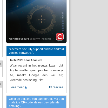
Slechtere security support oudere Android
versies vanwege AI
14-07-2026 door
Anoniem
Waar recent in het nieuws kwam dat
Apple sneller gaat patchen vanwege
AI, maakt Google een wel erg
vreemde beslissing: Het ...
Lees meer
13 reacties
Geldt de betaling van parkeergeld via een
malafide QR-code als een bevrijdende
betaling?