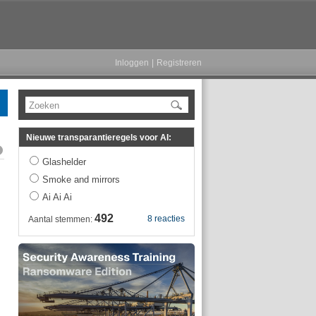
Inloggen
|
Registreren
Zoeken
Nieuwe transparantieregels voor AI:
Glashelder
Smoke and mirrors
Ai Ai Ai
492
8 reacties
Aantal stemmen: