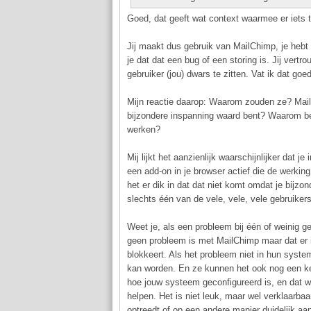
Goed, dat geeft wat context waarmee er iets te
Jij maakt dus gebruik van MailChimp, je hebt 
je dat dat een bug of een storing is. Jij vertro
gebruiker (jou) dwars te zitten. Vat ik dat go
Mijn reactie daarop: Waarom zouden ze? MailCh
bijzondere inspanning waard bent? Waarom b
werken?
Mij lijkt het aanzienlijk waarschijnlijker dat 
een add-on in je browser actief die de werking
het er dik in dat dat niet komt omdat je bijzo
slechts één van de vele, vele, vele gebruikers
Weet je, als een probleem bij één of weinig geb
geen probleem is met MailChimp maar dat er iet
blokkeert. Als het probleem niet in hun system
kan worden. En ze kunnen het ook nog een keer
hoe jouw systeem geconfigureerd is, en dat we
helpen. Het is niet leuk, maar wel verklaarba
optreedt of op een andere manier duidelijk aan