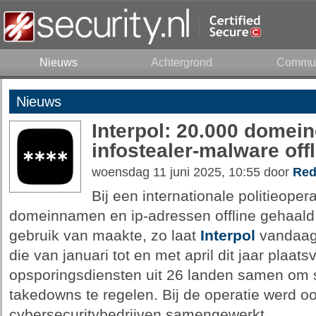
Nieuws
Achtergrond
Commun
Nieuws
Interpol: 20.000 domei
infostealer-malware off
woensdag 11 juni 2025, 10:55 door
Red
Bij een internationale politieopera
domeinnamen en ip-adressen offline gehaald
gebruik van maakte, zo laat
Interpol
vandaag 
die van januari tot en met april dit jaar plaat
opsporingsdiensten uit 26 landen samen om s
takedowns te regelen. Bij de operatie werd o
cybersecuritybedrijven samengewerkt.