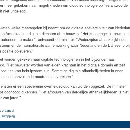
onder meer gekeken naar mogelijkheden om cloudtechnologie op "verantwoorde
t niet uitgelegd.
ten welke maatregelen hij neemt om de digitale soevereiniteit van Nederla
van Amerikaanse digitale diensten af te bouwen. "Het is onmogelijk, onwenseli
al autonoom te maken", antwoordt de minister. "Wederzijdse afhankelijkheden
teem en de internationale samenwerking waar Nederland en de EU veel profij
 positie opleveren."
t worden gekeken naar digitale technologie, en in het bijzonder naar
co. "Het bewuster worden van eigen krachten in het digitale domein en zelf
lposities kan behulpzaam zijn. Sommige digitale afhankelijkheden kunnen
vloeiende aanvullende maatregelen vereisen."
diensten er een soevereine overheidscloud kan worden opgezet. De minister
e doorlooptijd kennen. "Het afbouwen van dergelijke afhankelijkheden is niet
 van jaren."
are-aanval
m-swapping