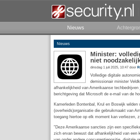
Nieuws
Achtergro
Nieuws
Minister: volled
niet noodzakelij
dinsdag 1 juli 2025, 10:47 door
R
Volledige digitale autonomi
demissionair minister Veld
afhankelijkheid van Amerikaanse techbedrijven
berichtgeving dat Microsoft de e-mail van de ho
Kamerleden Bontenbal, Krul en Boswijk wilden we
(overheids)organisatie die gebruikmaakt van Am
toegang hiertoe op elk moment kan verliezen, 
"Deze Amerikaanse sancties zijn een specifieke
zich ervan bewust dat afhankelijkheid van een kl
van onder andere concurrentiepositie, digitale 