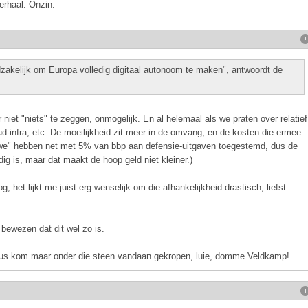
erhaal. Onzin.
dzakelijk om Europa volledig digitaal autonoom te maken", antwoordt de
niet "niets" te zeggen, onmogelijk. En al helemaal als we praten over relatief
oud-infra, etc. De moeilijkheid zit meer in de omvang, en de kosten die ermee
 "we" hebben net met 5% van bbp aan defensie-uitgaven toegestemd, dus de
odig is, maar dat maakt de hoop geld niet kleiner.)
, het lijkt me juist erg wenselijk om die afhankelijkheid drastisch, liefst
 bewezen dat dit wel zo is.
l. Dus kom maar onder die steen vandaan gekropen, luie, domme Veldkamp!