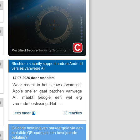
Slechtere security support oudere Android
versies vanwege AI
14-07-2026 door
Anoniem
Waar recent in het nieuws kwam dat
Apple sneller gaat patchen vanwege
AI, maakt Google een wel erg
vreemde beslissing: Het ...
Lees meer
13 reacties
Geldt de betaling van parkeergeld via een
malafide QR-code als een bevrijdende
betaling?