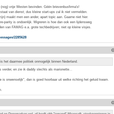
et (nog) vrije Westen bevinden. Géén brievenbusfirma's!
aat van dienst; dus kleine start-ups zal ik niet vermelden.
ijn) maakt men een ander, apart topic aan. Gaarne niet hier.
re-parity is ondoenlijk. Migreren is hoe dan ook een lijdensweg.
den van FAMAG e.a. grote techbedrijven; niet op kleine visjes.
_messages/2285628
 is het daarmee politiek onmogelijk binnen Nederland.
ts verder, en zie ik daddy slechts als marionette...
 is onwenselijk", dan is goed hoorbaar uit welke richting het geluid kwam.
n.
nd en Denemarken wel, of heeft uhh "iemand" Microsoft--steekpenningen in