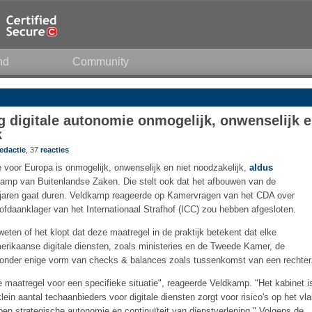
nd
Community
ig digitale autonomie onmogelijk, onwenselijk 
k
edactie
, 37
reacties
e voor Europa is onmogelijk, onwenselijk en niet noodzakelijk,
aldus
kamp van Buitenlandse Zaken. Die stelt ook dat het afbouwen van de
 jaren gaat duren. Veldkamp reageerde op Kamervragen van het CDA over
ofdaanklager van het Internationaal Strafhof (ICC) zou hebben afgesloten.
ten of het klopt dat deze maatregel in de praktijk betekent dat elke
erikaanse digitale diensten, zoals ministeries en de Tweede Kamer, de
zonder enige vorm van checks & balances zoals tussenkomst van een rechter
 maatregel voor een specifieke situatie", reageerde Veldkamp. "Het kabinet i
ein aantal techaanbieders voor digitale diensten zorgt voor risico's op het vl
open strategische autonomie en continuïteit van dienstverlening." Volgens de