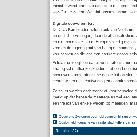
minister wordt om deze risico's te mitigeren 
wijze" in te zetten. Wat dat precies inhoudt word
Digitale soevereiniteit
De CDA-Kamerleden wilden ook van Veldkamp we
en de EU te verhogen, door de afhankelijkheid 
en niet noodzakelijk om Europa volledig digita
vormen de ruggengraat van het open handelssys
van hebben en die ons een sterkere geopolitieke
Veldkamp voegt toe dat er wel strategischer moe
strategische afhankelijkheden met een hoog risi
opbouwen van strategische capaciteit op sleute
echter wel een risicoafweging en daaruit voort
Zo zal er worden onderzocht of voor bepaalde 
merkt op dat bepaalde maatregelen wel een lang
een traject van enkele weken tot maanden, maar
Gegevens Zwitserse overheid gestolen bij ransomw
Odido meldt toename van aantal slachtoffers van si
Reacties (37)