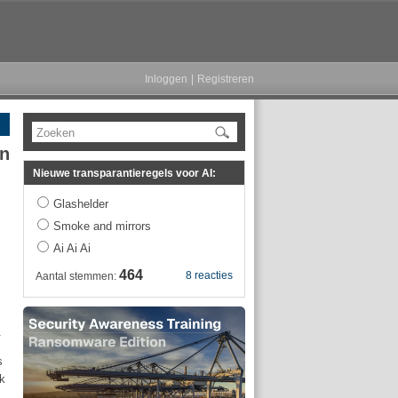
Inloggen
|
Registreren
Zoeken
en
Nieuwe transparantieregels voor AI:
Glashelder
Smoke and mirrors
Ai Ai Ai
464
8 reacties
Aantal stemmen:
.
s
ak