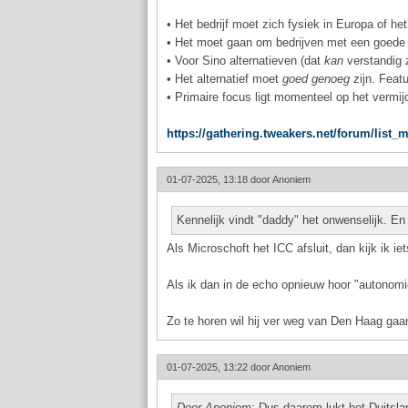
• Het bedrijf moet zich fysiek in Europa of h
• Het moet gaan om bedrijven met een goede st
• Voor Sino alternatieven (dat
kan
verstandig z
• Het alternatief moet
goed genoeg
zijn. Featu
• Primaire focus ligt momenteel op het vermij
https://gathering.tweakers.net/forum/list
01-07-2025, 13:18 door
Anoniem
Kennelijk vindt "daddy" het onwenselijk. En
Als Microschoft het ICC afsluit, dan kijk ik ie
Als ik dan in de echo opnieuw hoor "autonomie
Zo te horen wil hij ver weg van Den Haag gaa
01-07-2025, 13:22 door
Anoniem
Door Anoniem:
Dus daarom lukt het Duitsla