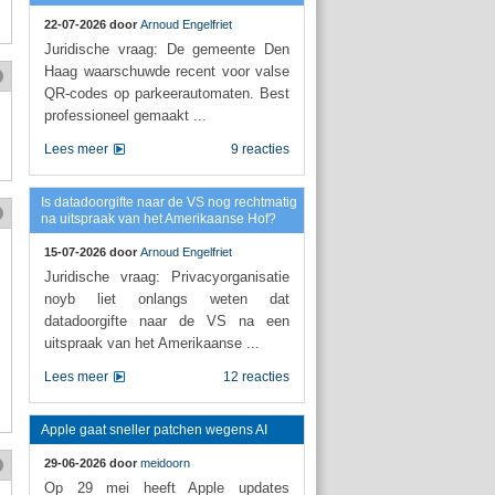
22-07-2026 door
Arnoud Engelfriet
Juridische vraag: De gemeente Den
Haag waarschuwde recent voor valse
QR-codes op parkeerautomaten. Best
professioneel gemaakt ...
Lees meer
9 reacties
Is datadoorgifte naar de VS nog rechtmatig
na uitspraak van het Amerikaanse Hof?
15-07-2026 door
Arnoud Engelfriet
Juridische vraag: Privacyorganisatie
noyb liet onlangs weten dat
datadoorgifte naar de VS na een
uitspraak van het Amerikaanse ...
Lees meer
12 reacties
Apple gaat sneller patchen wegens AI
29-06-2026 door
meidoorn
Op 29 mei heeft Apple updates