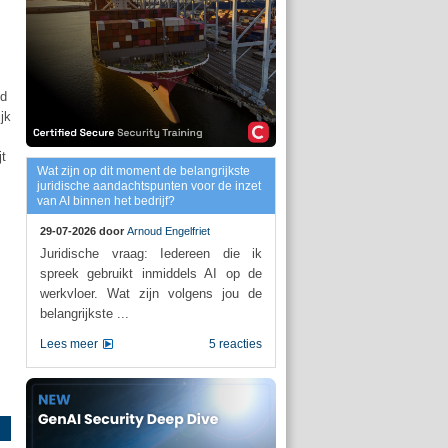
nd
jk
t
Wat zijn op dit moment de belangrijkste
juridische aandachtspunten voor de inzet
van AI binnen het bedrijf?
29-07-2026 door
Arnoud Engelfriet
Juridische vraag: Iedereen die ik
spreek gebruikt inmiddels AI op de
werkvloer. Wat zijn volgens jou de
belangrijkste ...
Lees meer
5 reacties