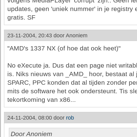
volgens MediaPLayer 'corrupt' zijn.. Geen l
updates, geen 'uniek nummer' in je registry
gratis. SF
23-11-2004, 20:43 door
Anoniem
"AMD's 1337 NX (of hoe dat ook heet)"
No eXecute ja. Dus dat een page niet writa
is. Niks nieuws van _AMD_ hoor, bestaat al 
SPARC, PPC konden dat al tijden zonder pe
mits de software het ook ondersteunt. Tis sl
tekortkoming van x86...
24-11-2004, 08:00 door
rob
Door Anoniem