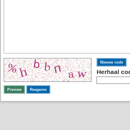
Nieuwe code
Herhaal co
Preview
Reageren