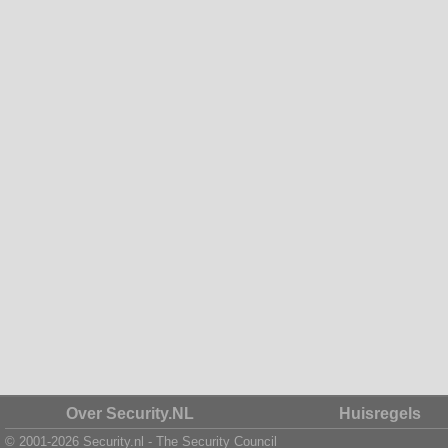
Over Security.NL
Huisregels
© 2001-2026 Security.nl - The Security Council