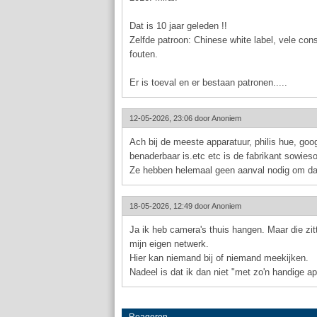
Dat is 10 jaar geleden !!
Zelfde patroon: Chinese white label, vele co
fouten.
Er is toeval en er bestaan patronen.....
12-05-2026, 23:06 door
Anoniem
Ach bij de meeste apparatuur, philis hue, goog
benaderbaar is.etc etc is de fabrikant sowies
Ze hebben helemaal geen aanval nodig om da
18-05-2026, 12:49 door
Anoniem
Ja ik heb camera's thuis hangen. Maar die zit
mijn eigen netwerk.
Hier kan niemand bij of niemand meekijken.
Nadeel is dat ik dan niet "met zo'n handige ap