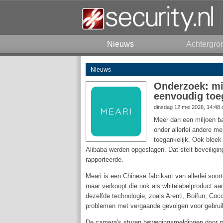
Nieuws
Achtergro
Nieuws
Onderzoek: mi
eenvoudig toe
dinsdag 12 mei 2026, 14:48
Meer dan een miljoen ba
onder allerlei andere 
toegankelijk. Ook bleek
Alibaba werden opgeslagen. Dat stelt beveilig
rapporteerde.
Meari is een Chinese fabrikant van allerlei so
maar verkoopt die ook als whitelabelproduct a
dezelfde technologie, zoals Arenti, Boifun, C
problemen met vergaande gevolgen voor gebrui
De camera's sturen bewegingsmeldingen door m