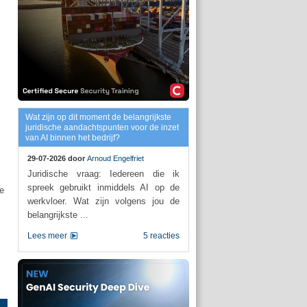
Wat zijn op dit moment de belangrijkste
juridische aandachtspunten voor de inzet
van AI binnen het bedrijf?
29-07-2026 door
Arnoud Engelfriet
Juridische vraag: Iedereen die ik
spreek gebruikt inmiddels AI op de
de
werkvloer. Wat zijn volgens jou de
belangrijkste ...
Lees meer
5 reacties