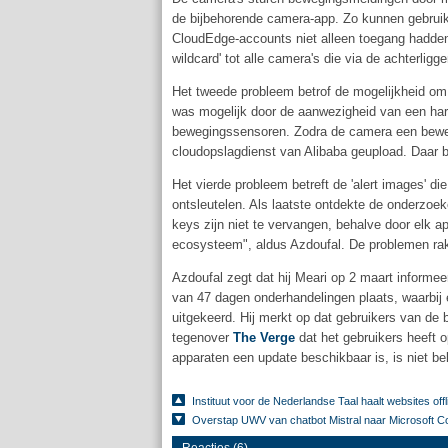
de bijbehorende camera-app. Zo kunnen gebruik
CloudEdge-accounts niet alleen toegang hadden
wildcard' tot alle camera's die via de achterl
Het tweede probleem betrof de mogelijkheid om 
was mogelijk door de aanwezigheid van een ha
bewegingssensoren. Zodra de camera een bewegi
cloudopslagdienst van Alibaba geupload. Daar b
Het vierde probleem betreft de 'alert images' d
ontsleutelen. Als laatste ontdekte de onderzo
keys zijn niet te vervangen, behalve door elk a
ecosysteem", aldus Azdoufal. De problemen ra
Azdoufal zegt dat hij Meari op 2 maart informe
van 47 dagen onderhandelingen plaats, waarbij 
uitgekeerd. Hij merkt op dat gebruikers van de
tegenover
The Verge
dat het gebruikers heeft o
apparaten een update beschikbaar is, is niet b
Instituut voor de Nederlandse Taal haalt websites off
Overstap UWV van chatbot Mistral naar Microsoft Cop