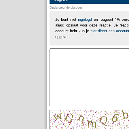
Reageren
Ondersteunde bbcodes
Je bent niet
ingelogd
en reageert "
Anoni
alias) opslaat voor deze reactie. Je reac
account hebt kun je
hier direct een accou
opgeven.