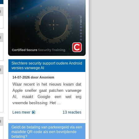
Slechtere security support oudere Android
versies vanwege AI
14-07-2026 door
Anoniem
Waar recent in het nieuws kwam dat
Apple sneller gaat patchen vanwege
AI, maakt Google een wel erg
vreemde beslissing: Het ...
Lees meer
13 reacties
Geldt de betaling van parkeergeld via een
malafide QR-code als een bevrijdende
betaling?