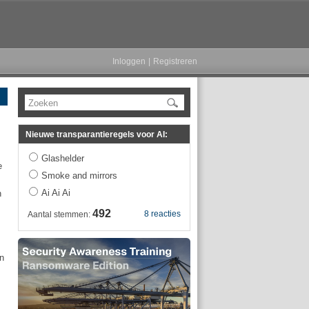
Inloggen
|
Registreren
Zoeken
Nieuwe transparantieregels voor AI:
Glashelder
e
Smoke and mirrors
Ai Ai Ai
n
492
8 reacties
Aantal stemmen:
n