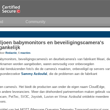
nd
Community
ljoen babymonitors en beveiligingscamera's
gankelijk
 door
Redactie
, 6
reacties
bymonitors, beveiligingscamera's en deurbelcamera's van fabrikant Meari, di
merknamen worden aangeboden, waren eenvoudig voor onbevoegden
 dat tienduizenden foto's die de camera's maakten, onbeveiligd op servers va
ingsonderzoeker
Sammy Azdoufal
, die de problemen aan de fabrikant
orten camera's. Het biedt de producten aan onder de eigen naam CloudEdge,
an andere leveranciers. Meer dan driehonderd partnermerken maken gebruik va
ococam, PetTec, SV3C, Joystek, Luvion en Vimar. Azdoufal ontdekte meerdere
kers.
iddel van het MQTT (Message Queueing Telemetry Transport)-protocol naar