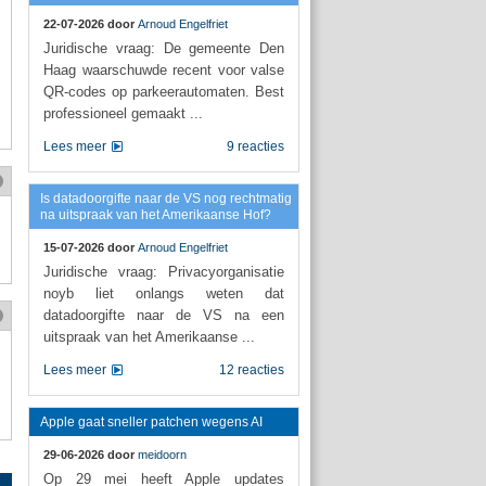
22-07-2026 door
Arnoud Engelfriet
Juridische vraag: De gemeente Den
Haag waarschuwde recent voor valse
QR-codes op parkeerautomaten. Best
professioneel gemaakt ...
Lees meer
9 reacties
Is datadoorgifte naar de VS nog rechtmatig
na uitspraak van het Amerikaanse Hof?
15-07-2026 door
Arnoud Engelfriet
Juridische vraag: Privacyorganisatie
noyb liet onlangs weten dat
datadoorgifte naar de VS na een
uitspraak van het Amerikaanse ...
Lees meer
12 reacties
Apple gaat sneller patchen wegens AI
29-06-2026 door
meidoorn
Op 29 mei heeft Apple updates