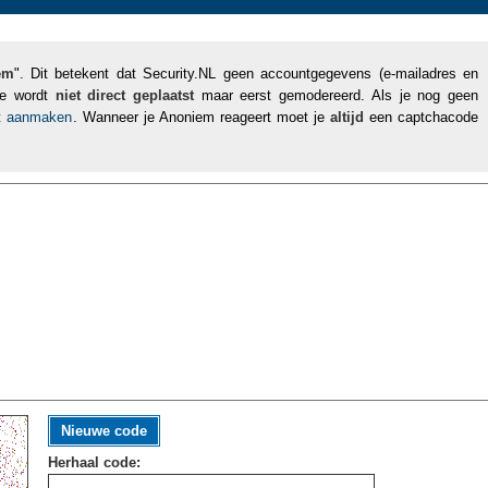
em
". Dit betekent dat Security.NL geen accountgegevens (e-mailadres en
tie wordt
niet direct geplaatst
maar eerst gemodereerd. Als je nog geen
nt aanmaken
. Wanneer je Anoniem reageert moet je
altijd
een captchacode
Nieuwe code
Herhaal code: