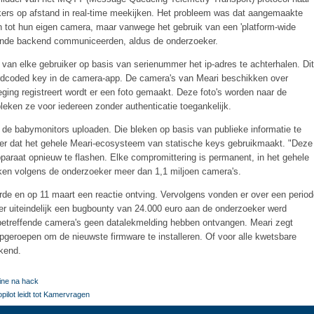
ers op afstand in real-time meekijken. Het probleem was dat aangemaakte
 tot hun eigen camera, maar vanwege het gebruik van een 'platform-wide
iggende backend communiceerden, aldus de onderzoeker.
van elke gebruiker op basis van serienummer het ip-adres te achterhalen. Dit
rdcoded key in de camera-app. De camera's van Meari beschikken over
ng registreert wordt er een foto gemaakt. Deze foto's worden naar de
leken ze voor iedereen zonder authenticatie toegankelijk.
ie de babymonitors uploaden. Die bleken op basis van publieke informatie te
eker dat het gehele Meari-ecosysteem van statische keys gebruikmaakt. "Deze
pparaat opnieuw te flashen. Elke compromittering is permanent, in het gehele
ken volgens de onderzoeker meer dan 1,1 miljoen camera's.
erde en op 11 maart een reactie ontving. Vervolgens vonden er over een perio
er uiteindelijk een bugbounty van 24.000 euro aan de onderzoeker werd
 betreffende camera's geen datalekmelding hebben ontvangen. Meari zegt
pgeroepen om de nieuwste firmware te installeren. Of voor alle kwetsbare
ekend.
line na hack
ilot leidt tot Kamervragen