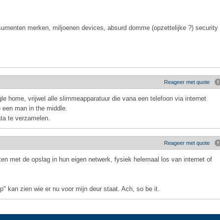
nsumenten merken, miljoenen devices, absurd domme (opzettelijke ?) security
Reageer met quote
le home, vrijwel alle slimmeapparatuur die vana een telefoon via internet
o een man in the middle.
ta te verzamelen.
Reageer met quote
ten met de opslag in hun eigen netwerk, fysiek helemaal los van internet of
p" kan zien wie er nu voor mijn deur staat. Ach, so be it.