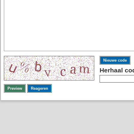
Nieuwe code
Herhaal co
Preview
Reageren