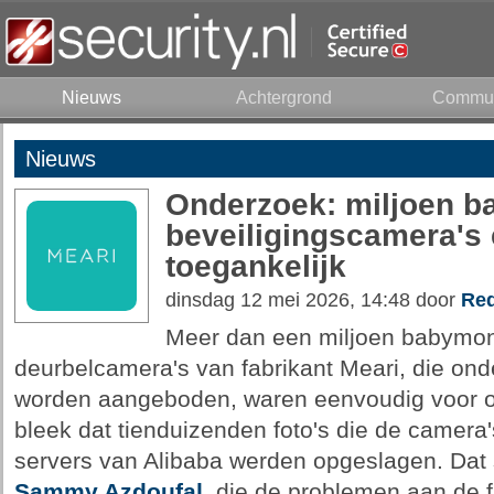
Nieuws
Achtergrond
Commun
Nieuws
Onderzoek: miljoen b
beveiligingscamera's
toegankelijk
dinsdag 12 mei 2026, 14:48 door
Red
Meer dan een miljoen babymoni
deurbelcamera's van fabrikant Meari, die on
worden aangeboden, waren eenvoudig voor o
bleek dat tienduizenden foto's die de camera
servers van Alibaba werden opgeslagen. Dat 
Sammy Azdoufal
, die de problemen aan de f