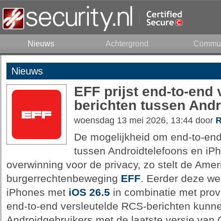
Nieuws
Achtergrond
Commun
Nieuws
EFF prijst end-to-end
berichten tussen Andr
woensdag 13 mei 2026, 13:44 door
R
De mogelijkheid om end-to-end
tussen Androidtelefoons en iPh
overwinning voor de privacy, zo stelt de Ame
burgerrechtenbeweging
EFF
. Eerder deze w
iPhones met
iOS 26.5
in combinatie met prov
end-to-end versleutelde RCS-berichten kunne
Androidgebruikers met de laatste versie va