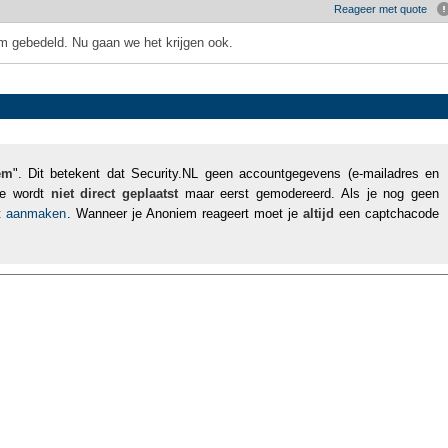
Reageer met quote
om gebedeld. Nu gaan we het krijgen ook.
em
". Dit betekent dat Security.NL geen accountgegevens (e-mailadres en
tie wordt
niet direct geplaatst
maar eerst gemodereerd. Als je nog geen
nt aanmaken
. Wanneer je Anoniem reageert moet je
altijd
een captchacode