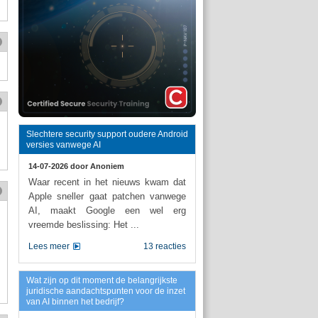
Slechtere security support oudere Android
versies vanwege AI
14-07-2026 door
Anoniem
Waar recent in het nieuws kwam dat
Apple sneller gaat patchen vanwege
AI, maakt Google een wel erg
vreemde beslissing: Het ...
Lees meer
13 reacties
Wat zijn op dit moment de belangrijkste
juridische aandachtspunten voor de inzet
van AI binnen het bedrijf?