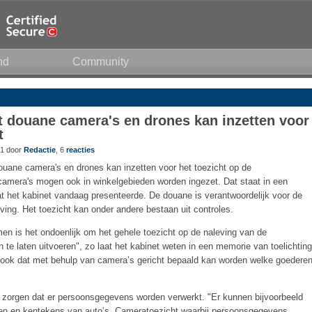
nd
Community
t douane camera's en drones kan inzetten voor
t
31 door
Redactie
, 6
reacties
douane camera's en drones kan inzetten voor het toezicht op de
camera's mogen ook in winkelgebieden worden ingezet. Dat staat in een
t het kabinet vandaag presenteerde. De douane is verantwoordelijk voor de
eving. Het toezicht kan onder andere bestaan uit controles.
n is het ondoenlijk om het gehele toezicht op de naleving van de
te laten uitvoeren", zo laat het kabinet weten in een memorie van toelichting
t ook dat met behulp van camera’s gericht bepaald kan worden welke goedere
r zorgen dat er persoonsgegevens worden verwerkt. "Er kunnen bijvoorbeeld
n en kentekens van auto’s. Cameratoezicht waarbij persoonsgegevens