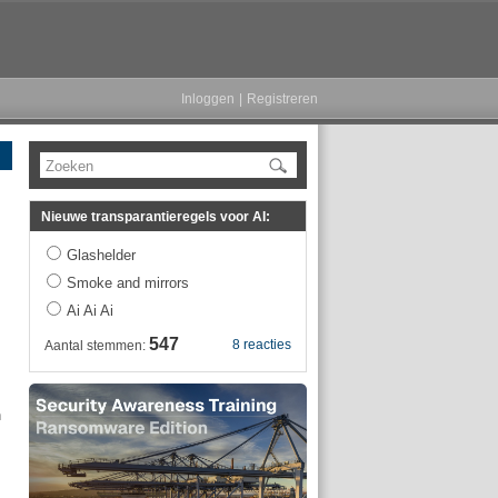
Inloggen
|
Registreren
Zoeken
Nieuwe transparantieregels voor AI:
Glashelder
Smoke and mirrors
Ai Ai Ai
547
8 reacties
Aantal stemmen:
n