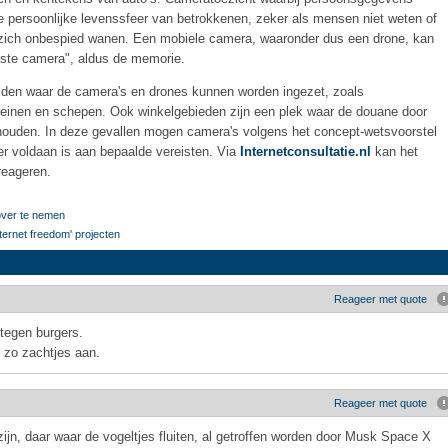
 persoonlijke levenssfeer van betrokkenen, zeker als mensen niet weten of
zich onbespied wanen. Een mobiele camera, waaronder dus een drone, kan
aste camera", aldus de memorie.
lden waar de camera's en drones kunnen worden ingezet, zoals
einen en schepen. Ook winkelgebieden zijn een plek waar de douane door
houden. In deze gevallen mogen camera's volgens het concept-wetsvoorstel
er voldaan is aan bepaalde vereisten. Via
Internetconsultatie.nl
kan het
reageren.
 over te nemen
ternet freedom' projecten
Reageer met quote
 tegen burgers.
 zo zachtjes aan.
Reageer met quote
ijn, daar waar de vogeltjes fluiten, al getroffen worden door Musk Space X