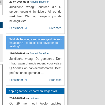
29-07-2026 door
Arnoud Engelfriet
Juridische vraag: Iedereen die ik
spreek gebruikt inmiddels AI op de
werkvloer. Wat zijn volgens jou de
belangrijkste ...
Lees meer
6 reacties
Geldt de betaling van parkeergeld via een
malafide QR-code als een bevrijdende
betaling?
22-07-2026 door
Arnoud Engelfriet
Juridische vraag: De gemeente Den
Haag waarschuwde recent voor valse
QR-codes op parkeerautomaten. Best
professioneel gemaakt ...
Lees meer
9 reacties
Apple gaat sneller patchen wegens AI
29-06-2026 door
meidoorn
Op 29 mei heeft Apple updates