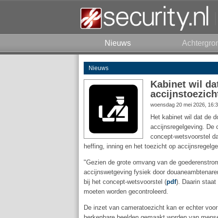
Nieuws
Achtergro
Nieuws
Kabinet wil da
accijnstoezich
woensdag 20 mei 2026, 16:
Het kabinet wil dat de 
accijnsregelgeving. De 
concept-wetsvoorstel da
heffing, inning en het toezicht op accijnsregelg
"Gezien de grote omvang van de goederenstrome
accijnswetgeving fysiek door douaneambtenaren 
bij het concept-wetsvoorstel (
pdf
). Daarin staa
moeten worden gecontroleerd.
De inzet van cameratoezicht kan er echter voo
herkenbare beelden gemaakt worden van mense