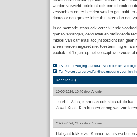
worden verwerkt betekent ook een inbreuk op de
verwachten dat er beelden worden gemaakt en 
daardoor een grotere inbreuk maken dan een v
In de memorie staan ook verschillende voorbee
grensovergangen, gebouwen en omliggende terr
middel van camera's accijnstoezicht kan gaan 
alleen worden ingezet met toestemming en als 
publiek tot 17 juni op het concept-wetsvoorstel 
ZKTeco-beveiligingscamera's via kritiek lek volledig
Tor Project start crowdfundingcampagne voor tien 'in
Reacties (6)
20-05-2026, 16:46 door
Anoniem
Tuurlijk. Alles, maar dan ook alles uit de kast
Zowel Xi als Kim kunnen er nog wat van leren
20-05-2026, 21:27 door
Anoniem
Het gaat lekker zo. Kunnen we als we buiten z