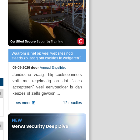
Waarom is het op veel websites nog
steeds zo lastig om cookies te weigeren?
05-08-2026 door
Arnoud Engelfriet
Juridische vraag: Bij cookiebanners
valt me regelmatig op dat "alles
accepteren" veel eenvoudiger is dan
keuzes of zelfs gewoon ...
Lees meer
12 reacties