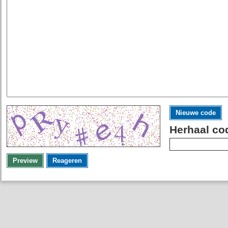
Nieuwe code
Herhaal co
Preview
Reageren