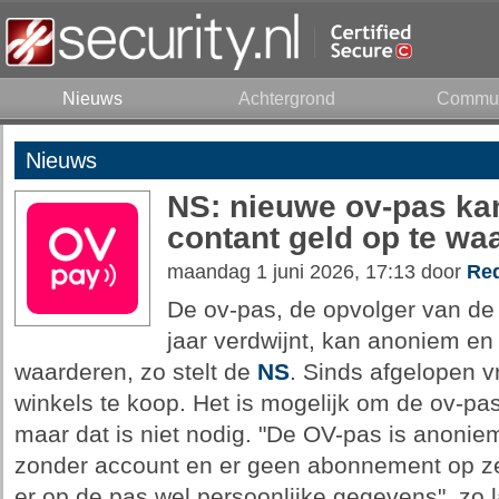
Nieuws
Achtergrond
Commun
Nieuws
NS: nieuwe ov-pas ka
contant geld op te wa
maandag 1 juni 2026, 17:13 door
Red
De ov-pas, de opvolger van de 
jaar verdwijnt, kan anoniem en 
waarderen, zo stelt de
NS
. Sinds afgelopen vr
winkels te koop. Het is mogelijk om de ov-pa
maar dat is niet nodig. "De OV-pas is anoniem
zonder account en er geen abonnement op zet
er op de pas wel persoonlijke gegevens", zo 