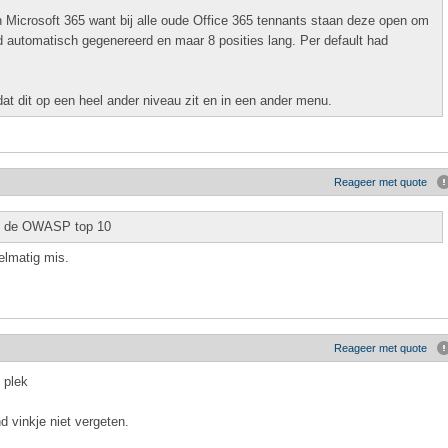
n Microsoft 365 want bij alle oude Office 365 tennants staan deze open om
d automatisch gegenereerd en maar 8 posities lang. Per default had
dat dit op een heel ander niveau zit en in een ander menu.
Reageer met quote
an de OWASP top 10
lmatig mis.
!
Reageer met quote
 plek
d vinkje niet vergeten.