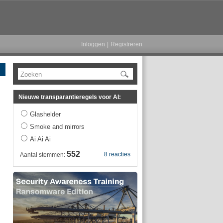
Inloggen
|
Registreren
Zoeken
Nieuwe transparantieregels voor AI:
Glashelder
Smoke and mirrors
Ai Ai Ai
552
8 reacties
Aantal stemmen: