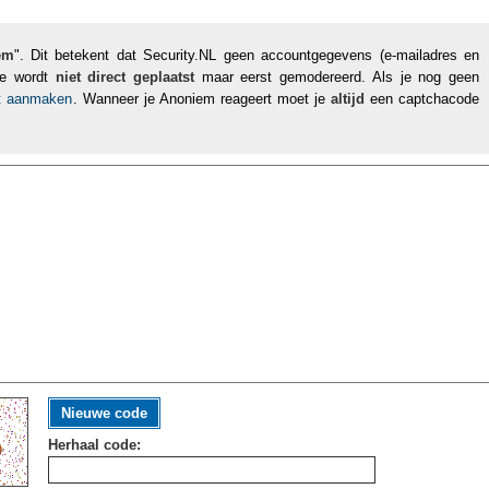
em
". Dit betekent dat Security.NL geen accountgegevens (e-mailadres en
tie wordt
niet direct geplaatst
maar eerst gemodereerd. Als je nog geen
nt aanmaken
. Wanneer je Anoniem reageert moet je
altijd
een captchacode
Nieuwe code
Herhaal code: