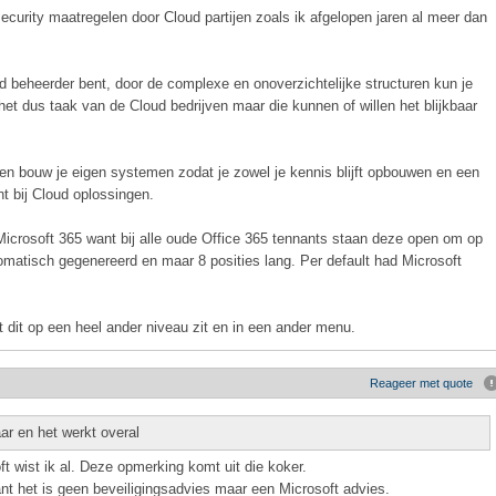
security maatregelen door Cloud partijen zoals ik afgelopen jaren al meer dan
rd beheerder bent, door de complexe en onoverzichtelijke structuren kun je
et dus taak van de Cloud bedrijven maar die kunnen of willen het blijkbaar
 en bouw je eigen systemen zodat je zowel je kennis blijft opbouwen en een
nt bij Cloud oplossingen.
Microsoft 365 want bij alle oude Office 365 tennants staan deze open om op
omatisch gegenereerd en maar 8 posities lang. Per default had Microsoft
t dit op een heel ander niveau zit en in een ander menu.
Reageer met quote
ar en het werkt overal
wist ik al. Deze opmerking komt uit die koker.
nt het is geen beveiligingsadvies maar een Microsoft advies.