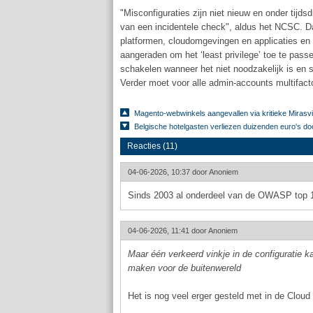
"Misconfiguraties zijn niet nieuw en onder tijd
van een incidentele check", aldus het NCSC. Dat
platformen, cloudomgevingen en applicaties en c
aangeraden om het ‘least privilege’ toe te pas
schakelen wanneer het niet noodzakelijk is en 
Verder moet voor alle admin-accounts multifacto
Magento-webwinkels aangevallen via kritieke Mirasv
Belgische hotelgasten verliezen duizenden euro's do
Reacties (11)
04-06-2026, 10:37 door
Anoniem
Sinds 2003 al onderdeel van de OWASP top 
04-06-2026, 11:41 door
Anoniem
Maar één verkeerd vinkje in de configuratie k
maken voor de buitenwereld
Het is nog veel erger gesteld met in de Cloud