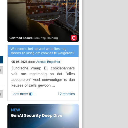
Waarom is het op veel websites nog
steeds zo lastig om cookies te weigeren?
05-08-2026 door
Arnoud Engelfriet
Juridische vraag: Bij cookiebanners
valt me regelmatig op dat "alles
accepteren" veel eenvoudiger is dan
keuzes of zelfs gewoon ...
Lees meer
12 reacties