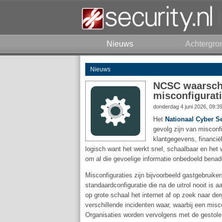
Nieuws
Achtergro
Nieuws
NCSC waarschu
misconfigurat
donderdag 4 juni 2026, 09:3
Het
Nationaal Cyber S
gevolg zijn van misconf
klantgegevens, financië
logisch want het werkt snel, schaalbaar en het 
om al die gevoelige informatie onbedoeld benad
Misconfiguraties zijn bijvoorbeeld gastgebruike
standaardconfiguratie die na de uitrol nooit 
op grote schaal het internet af op zoek naar d
verschillende incidenten waar, waarbij een misco
Organisaties worden vervolgens met de gestole