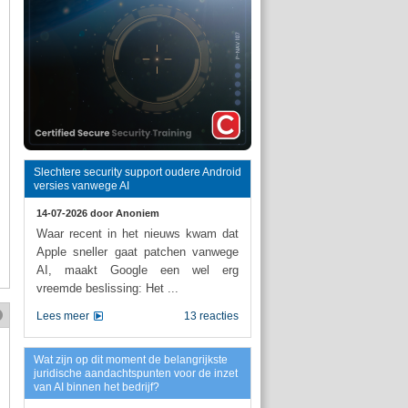
Slechtere security support oudere Android
versies vanwege AI
14-07-2026 door
Anoniem
Waar recent in het nieuws kwam dat
Apple sneller gaat patchen vanwege
AI, maakt Google een wel erg
vreemde beslissing: Het ...
Lees meer
13 reacties
Wat zijn op dit moment de belangrijkste
juridische aandachtspunten voor de inzet
van AI binnen het bedrijf?