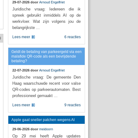
29-07-2026 door
Arnoud Engelfriet
Juridische vraag: Iedereen die ik
spreek gebruikt inmiddels AI op de
werkvloer. Wat zijn volgens jou de
belangrijkste ...
Lees meer
6 reacties
Geldt de betaling van parkeergeld via een
malafide QR-code als een bevrijdende
betaling?
22-07-2026 door
Arnoud Engelfriet
Juridische vraag: De gemeente Den
Haag waarschuwde recent voor valse
QR-codes op parkeerautomaten. Best
professioneel gemaakt ...
Lees meer
9 reacties
Apple gaat sneller patchen wegens AI
29-06-2026 door
meidoorn
Op 29 mei heeft Apple updates