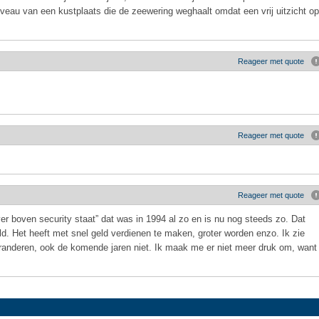
iveau van een kustplaats die de zeewering weghaalt omdat een vrij uitzicht op
Reageer met quote
Reageer met quote
Reageer met quote
r boven security staat” dat was in 1994 al zo en is nu nog steeds zo. Dat
eld. Het heeft met snel geld verdienen te maken, groter worden enzo. Ik zie
 veranderen, ook de komende jaren niet. Ik maak me er niet meer druk om, want