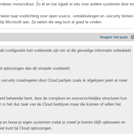
indows monocultuur. Zo af en toe sijpelt er iets over andere systemen door en
beter naar voorlichting over open source, -ontwikkelingen en -security binnen
 bij Microsoft aan. Ze weten die weg toch al goed te vinden.
Reageer met quote
de configuratie kan voldoende zijn om al die gevoelige informatie onbedoeld
ud oplossingen dan dit simpele voorbeeld.
a security maatregelen door Cloud partijen zoals ik afgelopen jaren al meer
derd beheerder bent, door de complexe en onoverzichtelijke structuren kun
 is het dus taak van de Cloud bedrijven maar die kunnen of willen het
op en bouw je eigen systemen zodat je zowel je kennis blijft opbouwen en
iet kunt bij Cloud oplossingen.