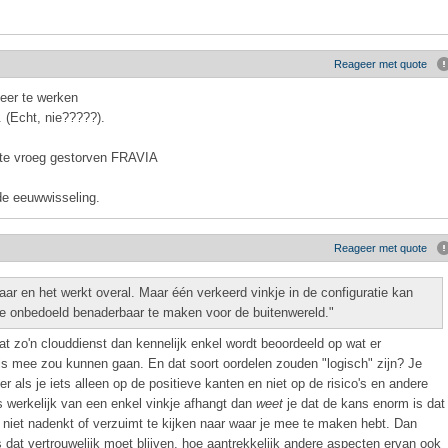
Reageer met quote
meer te werken
 (Echt, nie?????).
 te vroeg gestorven FRAVIA
de eeuwwisseling.
Reageer met quote
aar en het werkt overal. Maar één verkeerd vinkje in de configuratie kan
tie onbedoeld benaderbaar te maken voor de buitenwereld."
t zo'n clouddienst dan kennelijk enkel wordt beoordeeld op wat er
 mis mee zou kunnen gaan. En dat soort oordelen zouden "logisch" zijn? Je
ver als je iets alleen op de positieve kanten en niet op de risico's en andere
s werkelijk van een enkel vinkje afhangt dan
weet
je dat de kans enorm is dat
al niet nadenkt of verzuimt te kijken naar waar je mee te maken hebt. Dan
s dat vertrouwelijk moet blijven, hoe aantrekkelijk andere aspecten ervan ook