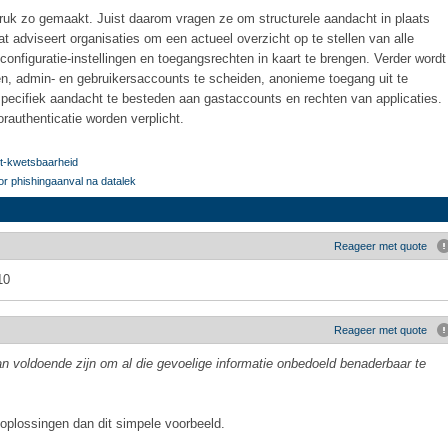
sdruk zo gemaakt. Juist daarom vragen ze om structurele aandacht in plaats
 adviseert organisaties om een actueel overzicht op te stellen van alle
onfiguratie-instellingen en toegangsrechten in kaart te brengen. Verder wordt
sen, admin- en gebruikersaccounts te scheiden, anonieme toegang uit te
specifiek aandacht te besteden aan gastaccounts en rechten van applicaties.
rauthenticatie worden verplicht.
it-kwetsbaarheid
or phishingaanval na datalek
Reageer met quote
10
Reageer met quote
an voldoende zijn om al die gevoelige informatie onbedoeld benaderbaar te
 oplossingen dan dit simpele voorbeeld.