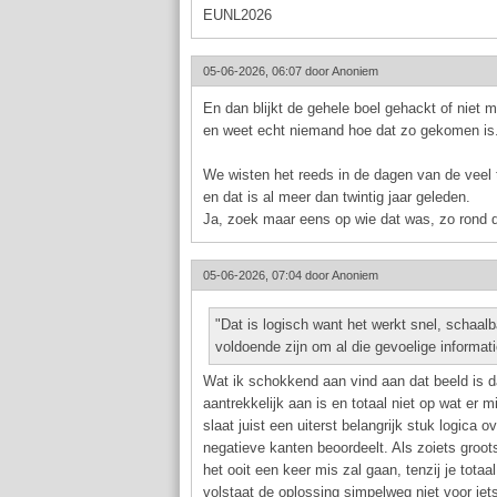
EUNL2026
05-06-2026, 06:07 door
Anoniem
En dan blijkt de gehele boel gehackt of niet 
en weet echt niemand hoe dat zo gekomen is.
We wisten het reeds in de dagen van de veel
en dat is al meer dan twintig jaar geleden.
Ja, zoek maar eens op wie dat was, zo rond 
05-06-2026, 07:04 door
Anoniem
"Dat is logisch want het werkt snel, schaalb
voldoende zijn om al die gevoelige informa
Wat ik schokkend aan vind aan dat beeld is da
aantrekkelijk aan is en totaal niet op wat er
slaat juist een uiterst belangrijk stuk logica o
negatieve kanten beoordeelt. Als zoiets groot
het ooit een keer mis zal gaan, tenzij je tota
volstaat de oplossing simpelweg niet voor iet