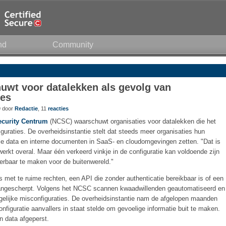
nd
Community
wt voor datalekken als gevolg van
ies
9 door
Redactie
, 11
reacties
ecurity Centrum
(NCSC) waarschuwt organisaties voor datalekken die het
iguraties. De overheidsinstantie stelt dat steeds meer organisaties hun
le data en interne documenten in SaaS- en cloudomgevingen zetten. "Dat is
werkt overal. Maar één verkeerd vinkje in de configuratie kan voldoende zijn
erbaar te maken voor de buitenwereld."
rs met te ruime rechten, een API die zonder authenticatie bereikbaar is of een
is aangescherpt. Volgens het NCSC scannen kwaadwillenden geautomatiseerd en
ergelijke misconfiguraties. De overheidsinstantie nam de afgelopen maanden
nfiguratie aanvallers in staat stelde om gevoelige informatie buit te maken.
n data afgeperst.