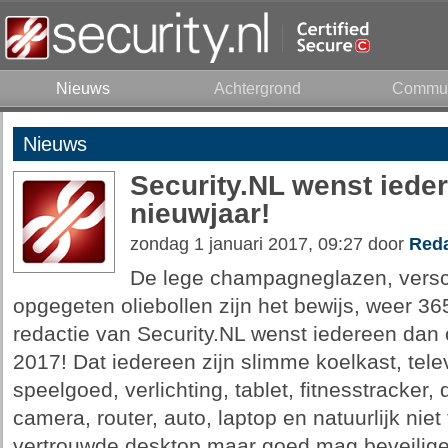
Nieuws
Achtergrond
Commun
Nieuws
Security.NL wenst iede
nieuwjaar!
zondag 1 januari 2017, 09:27 door
Reda
De lege champagneglazen, versc
opgegeten oliebollen zijn het bewijs, weer 36
redactie van Security.NL wenst iedereen dan 
2017! Dat iedereen zijn slimme koelkast, tel
speelgoed, verlichting, tablet, fitnesstracker, 
camera, router, auto, laptop en natuurlijk nie
vertrouwde desktop maar goed mag beveilige