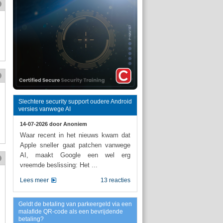
Slechtere security support oudere Android
versies vanwege AI
14-07-2026 door
Anoniem
Waar recent in het nieuws kwam dat
Apple sneller gaat patchen vanwege
AI, maakt Google een wel erg
vreemde beslissing: Het ...
Lees meer
13 reacties
Geldt de betaling van parkeergeld via een
malafide QR-code als een bevrijdende
betaling?