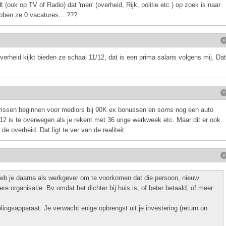
(ook op TV of Radio) dat 'men' (overheid, Rijk, politie etc.) op zoek is naar
bben ze 0 vacatures....???
overheid kijkt bieden ze schaal 11/12, dat is een prima salaris volgens mij. Dat
alarissen beginnen voor mediors bij 90K ex bonussen en soms nog een auto
 12 is te overwegen als je rekent met 36 urige werkweek etc. Maar dit er ook
de overheid. Dat ligt te ver van de realiteit.
b je daarna als werkgever om te voorkomen dat die persoon, nieuw
re organisatie. Bv omdat het dichter bij huis is, of beter betaald, of meer
lingsapparaat. Je verwacht enige opbrengst uit je investering (return on