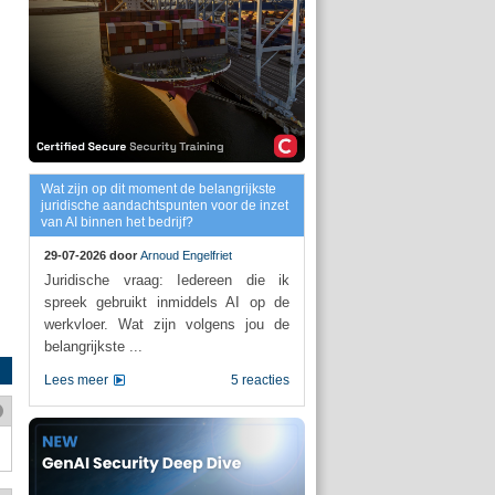
Wat zijn op dit moment de belangrijkste
juridische aandachtspunten voor de inzet
van AI binnen het bedrijf?
29-07-2026 door
Arnoud Engelfriet
Juridische vraag: Iedereen die ik
spreek gebruikt inmiddels AI op de
werkvloer. Wat zijn volgens jou de
belangrijkste ...
Lees meer
5 reacties