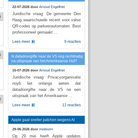
22-07-2026 door
Arnoud Engelfriet
Juridische vraag: De gemeente Den
Haag waarschuwde recent voor valse
QR-codes op parkeerautomaten. Best
professioneel gemaakt ...
Lees meer
9 reacties
Is datadoorgifte naar de VS nog rechtmatig
na uitspraak van het Amerikaanse Hof?
15-07-2026 door
Arnoud Engelfriet
Juridische vraag: Privacyorganisatie
noyb liet onlangs weten dat
datadoorgifte naar de VS na een
uitspraak van het Amerikaanse ...
Lees meer
12 reacties
Apple gaat sneller patchen wegens AI
29-06-2026 door
meidoorn
Op 29 mei heeft Apple updates