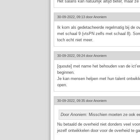
Het salaris kan natuurlijk altijd beter, maar z
30-09-2022, 09:13 door
Anoniem
Ik kom als gedetacheerde regelmatig bij de o
met schaal 9 (vtsPN zelfs met schaal 8). Sor
toch echt niet meer.
30-09-2022, 09:24 door
Anoniem
[quoute] met name het behouden van de ict’er
beginnen.
Je kan mensen helpen met hun talent ontwikkel
open.
30-09-2022, 09:35 door
Anoniem
Door Anoniem:
Misschien moeten ze ook een
Nu betaald de overheid niet donders veel voor 
jezelf ontwikkelen door voor de overheid te ga