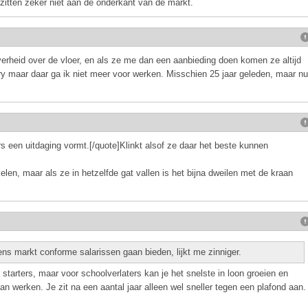
e zitten zeker niet aan de onderkant van de markt.
verheid over de vloer, en als ze me dan een aanbieding doen komen ze altijd
ry maar daar ga ik niet meer voor werken. Misschien 25 jaar geleden, maar nu
s een uitdaging vormt.[/quote]Klinkt alsof ze daar het beste kunnen
en, maar als ze in hetzelfde gat vallen is het bijna dweilen met de kraan
s markt conforme salarissen gaan bieden, lijkt me zinniger.
starters, maar voor schoolverlaters kan je het snelste in loon groeien en
an werken. Je zit na een aantal jaar alleen wel sneller tegen een plafond aan.