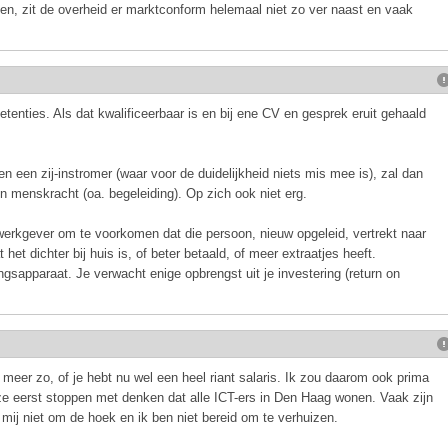
en, zit de overheid er marktconform helemaal niet zo ver naast en vaak
enties. Als dat kwalificeerbaar is en bij ene CV en gesprek eruit gehaald
n een zij-instromer (waar voor de duidelijkheid niets mis mee is), zal dan
en menskracht (oa. begeleiding). Op zich ook niet erg.
erkgever om te voorkomen dat die persoon, nieuw opgeleid, vertrekt naar
et dichter bij huis is, of beter betaald, of meer extraatjes heeft.
ngsapparaat. Je verwacht enige opbrengst uit je investering (return on
et meer zo, of je hebt nu wel een heel riant salaris. Ik zou daarom ook prima
e eerst stoppen met denken dat alle ICT-ers in Den Haag wonen. Vaak zijn
mij niet om de hoek en ik ben niet bereid om te verhuizen.