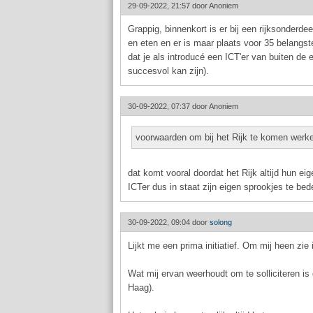
29-09-2022, 21:57 door
Anoniem
Grappig, binnenkort is er bij een rijksonderd
en eten en er is maar plaats voor 35 belangste
dat je als introducé een ICT'er van buiten de 
succesvol kan zijn).
30-09-2022, 07:37 door
Anoniem
voorwaarden om bij het Rijk te komen werken
dat komt vooral doordat het Rijk altijd hun ei
ICTer dus in staat zijn eigen sprookjes te be
30-09-2022, 09:04 door
solong
Lijkt me een prima initiatief. Om mij heen zie
Wat mij ervan weerhoudt om te solliciteren i
Haag).