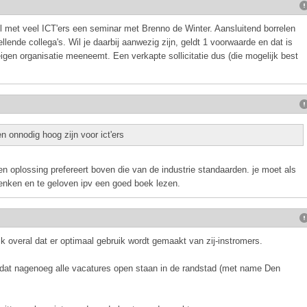
eel met veel ICT'ers een seminar met Brenno de Winter. Aansluitend borrelen
llende collega's. Wil je daarbij aanwezig zijn, geldt 1 voorwaarde en dat is
eigen organisatie meeneemt. Een verkapte sollicitatie dus (die mogelijk best
 onnodig hoog zijn voor ict'ers
gen oplossing prefereert boven die van de industrie standaarden. je moet als
denken en te geloven ipv een goed boek lezen.
 ik overal dat er optimaal gebruik wordt gemaakt van zij-instromers.
s dat nagenoeg alle vacatures open staan in de randstad (met name Den