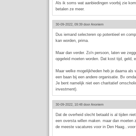
Als ik soms wat aanbiedingen voorbij zie kom
betalen ze meer.
30-09-2022, 09:39 door
Anoniem
Dus iemand selecteren op potentieel en compet
kan worden, prima.
Maar dan verder. Zo'n persoon, laten we zegge
opgeleid moeten worden. Dat kost tijd, geld, 
Maar welke mogelijkheden heb je daarna als w
een baan bij een andere organisatie. Bv omdat h
Je bent namelijk niet een charitatief omscholi
investment).
30-09-2022, 10:48 door
Anoniem
Dat de overheid slecht betaald is al tijden ni
een oversta willen maken. maar dan moeten z
de meeste vacatures voor in Den Haag...voor 