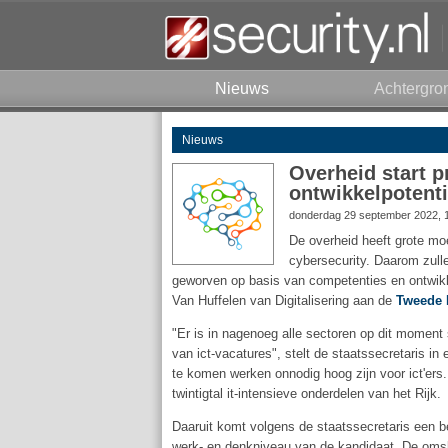
Nieuws
Achtergro
Nieuws
Overheid start p
ontwikkelpotenti
donderdag 29 september 2022, 
De overheid heeft grote mo
cybersecurity. Daarom zullen
geworven op basis van competenties en ontwikkel
Van Huffelen van Digitalisering aan de
Tweede
"Er is in nagenoeg alle sectoren op dit moment
van ict-vacatures", stelt de staatssecretaris in
te komen werken onnodig hoog zijn voor ict'ers.
twintigtal it-intensieve onderdelen van het Rijk.
Daaruit komt volgens de staatssecretaris een be
werk- en denkniveau van de kandidaat. De omsl