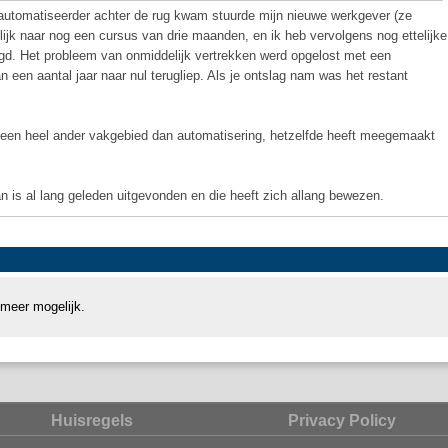
automatiseerder achter de rug kwam stuurde mijn nieuwe werkgever (ze
jk naar nog een cursus van drie maanden, en ik heb vervolgens nog ettelijke
gd. Het probleem van onmiddelijk vertrekken werd opgelost met een
an een aantal jaar naar nul terugliep. Als je ontslag nam was het restant
n een heel ander vakgebied dan automatisering, hetzelfde heeft meegemaakt
n is al lang geleden uitgevonden en die heeft zich allang bewezen.
 meer mogelijk.
Huisregels
Privacy Policy