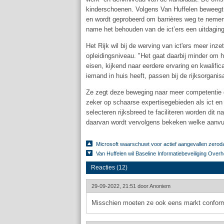
kinderschoenen. Volgens Van Huffelen beweegt 
en wordt geprobeerd om barrières weg te nemen.
name het behouden van de ict’ers een uitdaging
Het Rijk wil bij de werving van ict'ers meer inze
opleidingsniveau. "Het gaat daarbij minder om h
eisen, kijkend naar eerdere ervaring en kwalific
iemand in huis heeft, passen bij de rijksorganisa
Ze zegt deze beweging naar meer competentie g
zeker op schaarse expertisegebieden als ict en
selecteren rijksbreed te faciliteren worden dit 
daarvan wordt vervolgens bekeken welke aanvull
Microsoft waarschuwt voor actief aangevallen zero
Van Huffelen wil Baseline Informatiebeveiliging Overhe
Reacties (12)
29-09-2022, 21:51 door
Anoniem
Misschien moeten ze ook eens markt conforme 