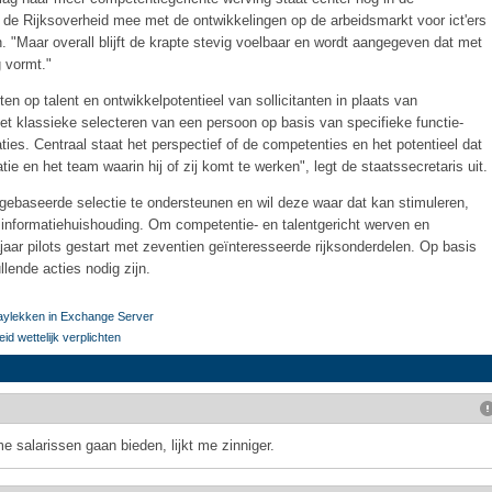
de Rijksoverheid mee met de ontwikkelingen op de arbeidsmarkt voor ict'ers
 "Maar overall blijft de krapte stevig voelbaar en wordt aangegeven dat met
 vormt."
tten op talent en ontwikkelpotentieel van sollicitanten in plaats van
et klassieke selecteren van een persoon op basis van specifieke functie-
aties. Centraal staat het perspectief of de competenties en het potentieel dat
tie en het team waarin hij of zij komt te werken", legt de staatssecretaris uit.
ebaseerde selectie te ondersteunen en wil deze waar dat kan stimuleren,
 informatiehuishouding. Om competentie- en talentgericht werven en
najaar pilots gestart met zeventien geïnteresseerde rijksonderdelen. Op basis
ende acties nodig zijn.
daylekken in Exchange Server
id wettelijk verplichten
salarissen gaan bieden, lijkt me zinniger.