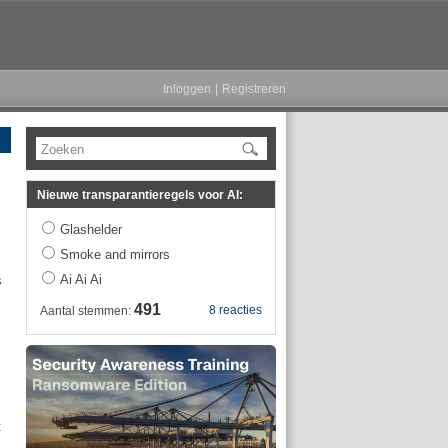
Inloggen
|
Registreren
Zoeken
Nieuwe transparantieregels voor AI:
Glashelder
Smoke and mirrors
Ai Ai Ai
s
491
8 reacties
Aantal stemmen:
t