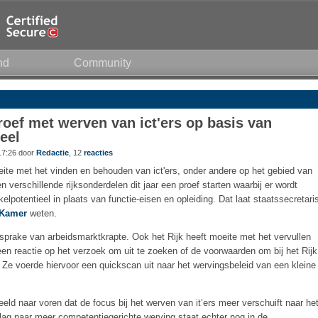
nd
Community
roef met werven van ict'ers op basis van
eel
17:26 door
Redactie
, 12
reacties
eite met het vinden en behouden van ict'ers, onder andere op het gebied van
 verschillende rijksonderdelen dit jaar een proef starten waarbij er wordt
potentieel in plaats van functie-eisen en opleiding. Dat laat staatssecretari
 Kamer
weten.
 sprake van arbeidsmarktkrapte. Ook het Rijk heeft moeite met het vervullen
 een reactie op het verzoek om uit te zoeken of de voorwaarden om bij het Rijk
 Ze voerde hiervoor een quickscan uit naar het wervingsbeleid van een kleine
eld naar voren dat de focus bij het werven van it’ers meer verschuift naar he
ag naar meer competentiegerichte werving staat echter nog in de