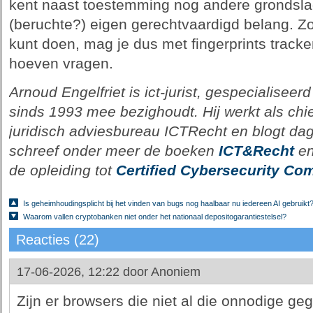
kent naast toestemming nog andere grondsla
(beruchte?) eigen gerechtvaardigd belang. Z
kunt doen, mag je dus met fingerprints track
hoeven vragen.
Arnoud Engelfriet is ict-jurist, gespecialiseerd
sinds 1993 mee bezighoudt. Hij werkt als chie
juridisch adviesbureau ICTRecht en blogt dagel
schreef onder meer de boeken
ICT&Recht
e
de opleiding tot
Certified Cybersecurity Com
Is geheimhoudingsplicht bij het vinden van bugs nog haalbaar nu iedereen AI gebruikt
Waarom vallen cryptobanken niet onder het nationaal depositogarantiestelsel?
Reacties (22)
17-06-2026, 12:22 door
Anoniem
Zijn er browsers die niet al die onnodige g