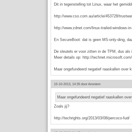
Dit in tegenstelling tot Linux, waar het gemidde
http://www.cso.com.au/article/453728/trustw
http://www.zdnet.com/linux-trailed-windows-i
En SecureBoot: dat is geen MS-only-ding, daa
De sleutels er voor zitten in de TPM, dus als 
Meer details op: http://technet.microsoft.c
Maar ongefundeerd negatief raaskallen over k
15-10-2013, 14:35 door
Anoniem
Maar ongefundeerd negatief raaskallen over
Zoals jij?
http://techrights.org/2013/03/08/percoco-fud/