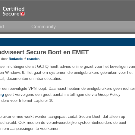
nd
Community
 adviseert Secure Boot en EMET
2 door
Redactie
, 6
reacties
tse inlichtingendienst GCHQ heeft advies online gezet voor het beveiligen van
n Windows 8. Het gaat om systemen die eindgebruikers gebruiken voor het
ail, documenten en intranetlocaties.
er een beveiligde VPN loopt. Daarnaast hebben de eindgebruikers geen rechte
ng
geeft vervolgens een groot aantal instellingen die via Group Policy
ere voor Internet Explorer 10.
bruiker ermee werkt worden aangepast zodat Secure Boot, dat alleen op
eschakeld. Ook moeten de verantwoordelijke systeembeheerders de boot-
len om aanpassingen te voorkomen.