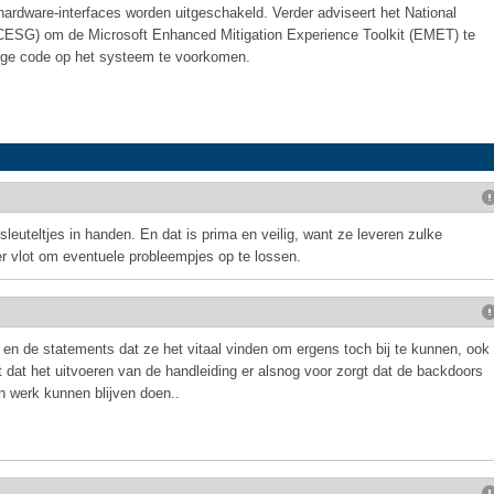
rdware-interfaces worden uitgeschakeld. Verder adviseert het National
 (CESG) om de Microsoft Enhanced Mitigation Experience Toolkit (EMET) te
dige code op het systeem te voorkomen.
euteltjes in handen. En dat is prima en veilig, want ze leveren zulke
ker vlot om eventuele probleempjes op te lossen.
n de statements dat ze het vitaal vinden om ergens toch bij te kunnen, ook
ent dat het uitvoeren van de handleiding er alsnog voor zorgt dat de backdoors
n werk kunnen blijven doen..