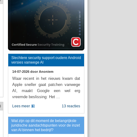
Slechtere security support oudere Android
versies vanwege AI
14-07-2026 door
Anoniem
Waar recent in het nieuws kwam dat
Apple sneller gaat patchen vanwege
AI, maakt Google een wel erg
vreemde beslissing: Het ...
Lees meer
13 reacties
Wat zijn op dit moment de belangrijkste
juridische aandachtspunten voor de inzet
van AI binnen het bedrijf?