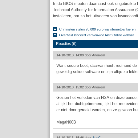
In de BIOS moeten daarnaast ook ongebruikte ha
Technical Authority for Information Assurance
installeren, om zo het uitvoeren van kwaadaar
Criminelen stelen 78.000 euro via internetbankieren
Overheid lanceert vernieuwde Alert Online website
Reacties (6)
14-10-2013, 14:09 door
Anoniem
Want secure boot, daarvan heeft redmond de sl
geweldig solide software en zijn altijd zo lek
14-10-2013, 15:02 door
Anoniem
Gezien het verleden van NSA en deze bende, e
al lijkt het dichtgetimmerd, lijkt het me evid
er niet door geraakt worden, en ze gewoon hu
MegaN00B
14-10-2013, 15:46 door
SynC