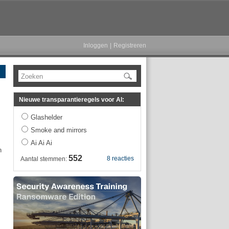
Inloggen
|
Registreren
Zoeken
Nieuwe transparantieregels voor AI:
Glashelder
Smoke and mirrors
Ai Ai Ai
n
552
8 reacties
Aantal stemmen: