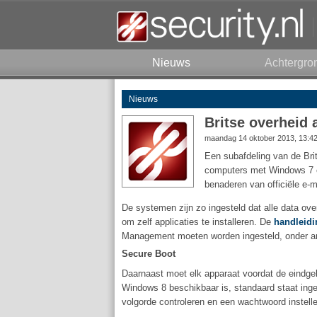
Nieuws
Achtergro
Nieuws
Britse overheid
maandag 14 oktober 2013, 13:4
Een subafdeling van de Bri
computers met Windows 7 e
benaderen van officiële e-m
De systemen zijn zo ingesteld dat alle data ov
om zelf applicaties te installeren. De
handleidi
Management moeten worden ingesteld, onder and
Secure Boot
Daarnaast moet elk apparaat voordat de eindge
Windows 8 beschikbaar is, standaard staat ing
volgorde controleren en een wachtwoord instel