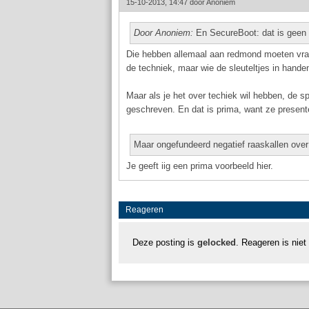
15-10-2013, 14:47 door
Anoniem
Door Anoniem:
En SecureBoot: dat is geen 
Die hebben allemaal aan redmond moeten vrage
de techniek, maar wie de sleuteltjes in handen
Maar als je het over techiek wil hebben, de sp
geschreven. En dat is prima, want ze presente
Maar ongefundeerd negatief raaskallen over
Je geeft iig een prima voorbeeld hier.
Reageren
Deze posting is
gelocked
. Reageren is niet