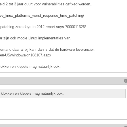
ld 2 tot 3 jaar duurt voor vulnerabilities gefixed worden...
ave_linux_platforms_worst_response_time_patching/
n-patching-zero-days-in-2012-report-says-7000011326/
r zijn ook mooie Linux implementaties van.
iemand daar al bij kan, dan is dat de hardware leverancier.
om/en-US/windows/dn168167.aspx
lokken en klepels mag natuurlijk ook.
 klokken en klepels mag natuurlijk ook.