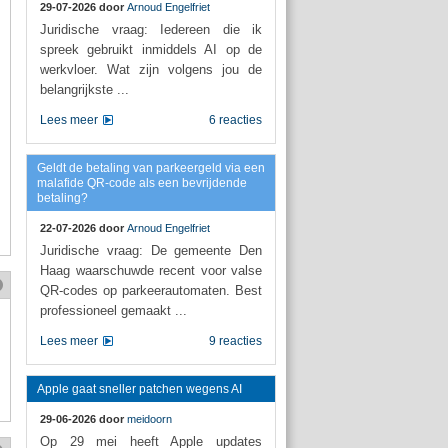
29-07-2026 door
Arnoud Engelfriet
Juridische vraag: Iedereen die ik
spreek gebruikt inmiddels AI op de
werkvloer. Wat zijn volgens jou de
belangrijkste ...
Lees meer
6 reacties
Geldt de betaling van parkeergeld via een
malafide QR-code als een bevrijdende
betaling?
22-07-2026 door
Arnoud Engelfriet
Juridische vraag: De gemeente Den
Haag waarschuwde recent voor valse
QR-codes op parkeerautomaten. Best
professioneel gemaakt ...
Lees meer
9 reacties
Apple gaat sneller patchen wegens AI
29-06-2026 door
meidoorn
Op 29 mei heeft Apple updates