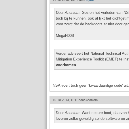
Door Anoniem:
Gezien het verleden van NSA
toch bij te kunnen, ook al lijkt het dichtget
voor zorgt dat de backdoors er niet door g
MegaN00B
Verder adviseert het National Technical Au
Mitigation Experience Toolkit (EMET) te ins
voorkomen.
NSA voert toch geen 'kwaardaardige code' uit. 
15-10-2013, 11:11 door
Anoniem
Door Anoniem:
Want secure boot, daarvan he
leveren zulke geweldig solide software en zi