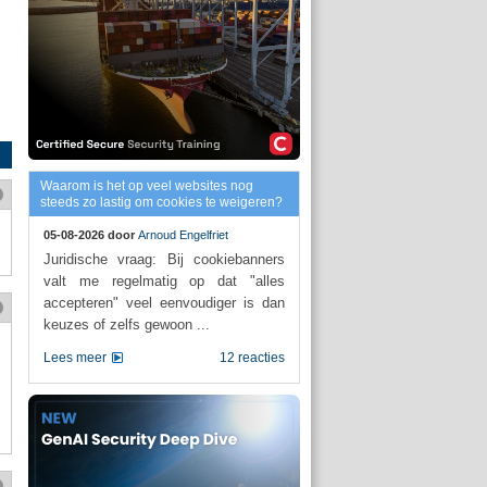
Waarom is het op veel websites nog
steeds zo lastig om cookies te weigeren?
05-08-2026 door
Arnoud Engelfriet
Juridische vraag: Bij cookiebanners
valt me regelmatig op dat "alles
accepteren" veel eenvoudiger is dan
keuzes of zelfs gewoon ...
Lees meer
12 reacties