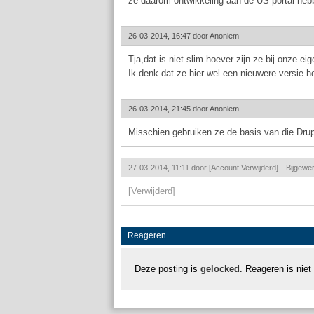
ze daarom ontwikkeling aan de US portal hebbe
26-03-2014, 16:47 door
Anoniem
Tja,dat is niet slim hoever zijn ze bij onze e
Ik denk dat ze hier wel een nieuwere versie 
26-03-2014, 21:45 door
Anoniem
Misschien gebruiken ze de basis van die Dru
27-03-2014, 11:11 door
[Account Verwijderd]
-
Bijgewer
[Verwijderd]
Reageren
Deze posting is
gelocked
. Reageren is niet