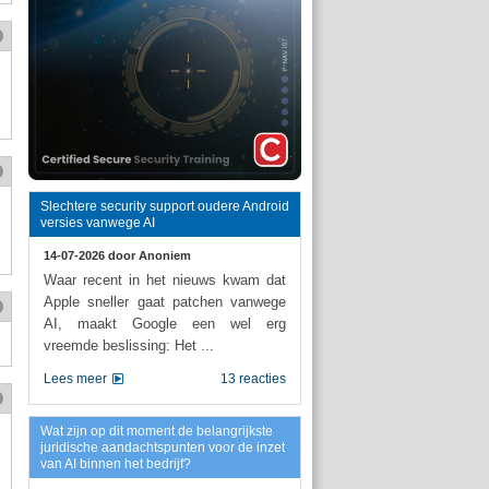
Slechtere security support oudere Android
versies vanwege AI
14-07-2026 door
Anoniem
Waar recent in het nieuws kwam dat
Apple sneller gaat patchen vanwege
AI, maakt Google een wel erg
vreemde beslissing: Het ...
Lees meer
13 reacties
Wat zijn op dit moment de belangrijkste
juridische aandachtspunten voor de inzet
van AI binnen het bedrijf?