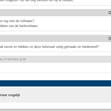
n stilgezet / uit het oog verloren om bij te houden.
igen Ing met de software?.
hebben van de banksofware.
pal versie en hebben ze deze helemaal veilig gemaakt en hardenend?
kt: 27-03-2014, 11:40
 meer mogelijk.