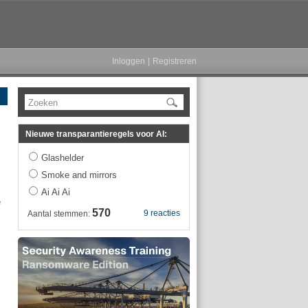
Inloggen
|
Registreren
Zoeken
Nieuwe transparantieregels voor AI:
Glashelder
Smoke and mirrors
Ai Ai Ai
e
570
9 reacties
Aantal stemmen: