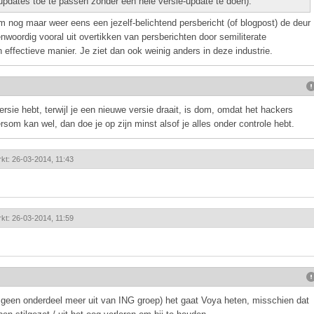
y updates toe te passen zonder een hele versie-update te doen).
 nog maar weer eens een jezelf-belichtend persbericht (of blogpost) de deur
nwoordig vooral uit overtikken van persberichten door semiliterate
 effectieve manier. Je ziet dan ook weinig anders in deze industrie.
rsie hebt, terwijl je een nieuwe versie draait, is dom, omdat het hackers
ersom kan wel, dan doe je op zijn minst alsof je alles onder controle hebt.
rkt: 26-03-2014, 11:43
rkt: 26-03-2014, 11:59
 geen onderdeel meer uit van ING groep) het gaat Voya heten, misschien dat