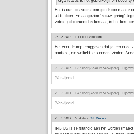
organisaties is het gebruikelijk om securit
Het is dan ook vooral een goedkope manier om
uit te doen. En aangezien "nieuwsgaring" tege
vetersgediplomeerden bestaat, is het best een
26-03-2014, 11:14 door
Anoniem
Het voor-de-nep teruggeven dat je een oude ve
aantrekt, die wellicht iets anders vinden. And
26-03-2014, 11:37 door
[Account Verwijderd]
-
Bijgewe
[Verwijderd]
26-03-2014, 11:47 door
[Account Verwijderd]
-
Bijgewe
[Verwijderd]
26-03-2014, 15:54 door
Sith Warrior
ING US is zelfstandig aan het worden (maakt