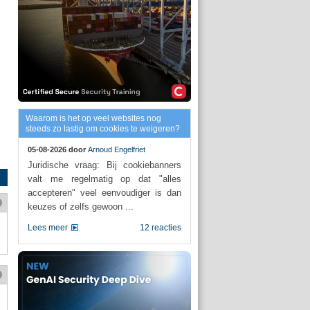
Waarom is het op veel websites nog
steeds zo lastig om cookies te weigeren?
05-08-2026 door
Arnoud Engelfriet
Juridische vraag: Bij cookiebanners
valt me regelmatig op dat "alles
accepteren" veel eenvoudiger is dan
keuzes of zelfs gewoon ...
Lees meer
12 reacties