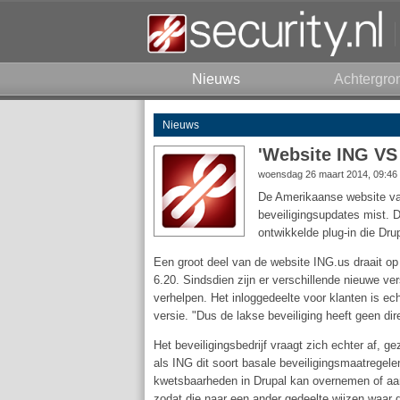
Nieuws
Achtergro
Nieuws
'Website ING VS 
woensdag 26 maart 2014, 09:46
De Amerikaanse website van 
beveiligingsupdates mist. 
ontwikkelde plug-in die Dr
Een groot deel van de website ING.us draait op
6.20. Sindsdien zijn er verschillende nieuwe v
verhelpen. Het inloggedeelte voor klanten is ec
versie. "Dus de lakse beveiliging heeft geen dir
Het beveiligingsbedrijf vraagt zich echter af, g
als ING dit soort basale beveiligingsmaatregele
kwetsbaarheden in Drupal kan overnemen of aan
zodat die naar een ander gedeelte wijzen waar