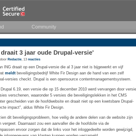
nd
Community
draait 3 jaar oude Drupal-versie'
 door
Redactie
, 13
reacties
ING draait op een Drupal-versie die al 3 jaar niet is bijgewerkt en vijf
Dat
meldt
beveiligingsbedrijf White Fir Design aan de hand van een zelf
upal-versies checkt. Drupal is een opensource contentmanagementsysteem.
 Drupal 6.19, een versie die op 15 december 2010 werd vervangen door versi
ersies verschenen, waaronder 5 versies die beveiligingslekken in het CMS
hter gescheiden van de hoofdwebsite en draait niet op een kwetsbare Drupal-
ecte impact", aldus White Fir Design.
ezien dit beveiligingsprobleem, hoe veilig de andere delen van de website zijn
n vergeet. Daarnaast zou een aanvaller die de hoofdsite via de
passen ervoor zorgen dat de links voor het inloggedeelte worden gewijzigd,
 de inloggegevens van klanten kunnen worden verzameld.