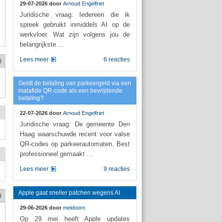
29-07-2026 door
Arnoud Engelfriet
Juridische vraag: Iedereen die ik
spreek gebruikt inmiddels AI op de
werkvloer. Wat zijn volgens jou de
belangrijkste ...
Lees meer
6 reacties
Geldt de betaling van parkeergeld via een
malafide QR-code als een bevrijdende
betaling?
22-07-2026 door
Arnoud Engelfriet
Juridische vraag: De gemeente Den
Haag waarschuwde recent voor valse
QR-codes op parkeerautomaten. Best
professioneel gemaakt ...
Lees meer
9 reacties
Apple gaat sneller patchen wegens AI
29-06-2026 door
meidoorn
Op 29 mei heeft Apple updates