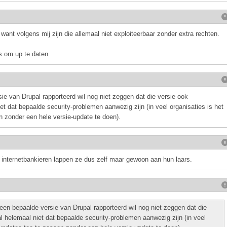
 want volgens mij zijn die allemaal niet exploiteerbaar zonder extra rechten.
s om up te daten.
e van Drupal rapporteerd wil nog niet zeggen dat die versie ook
et dat bepaalde security-problemen aanwezig zijn (in veel organisaties is het
n zonder een hele versie-update te doen).
e internetbankieren lappen ze dus zelf maar gewoon aan hun laars.
n bepaalde versie van Drupal rapporteerd wil nog niet zeggen dat die
al helemaal niet dat bepaalde security-problemen aanwezig zijn (in veel