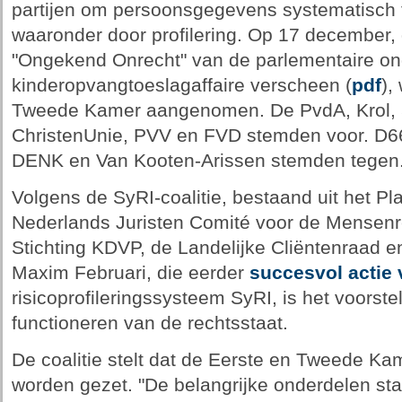
partijen om persoonsgegevens systematisch t
waaronder door profilering. Op 17 december, 
"Ongekend Onrecht" van de parlementaire o
kinderopvangtoeslagaffaire verscheen (
pdf
),
Tweede Kamer aangenomen. De PvdA, Krol,
ChristenUnie, PVV en FVD stemden voor. D66
DENK en Van Kooten-Arissen stemden tegen
Volgens de SyRI-coalitie, bestaand uit het P
Nederlands Juristen Comité voor de Mensenrec
Stichting KDVP, de Landelijke Cliëntenraad 
Maxim Februari, die eerder
succesvol actie
risicoprofileringssysteem SyRI, is het voorste
functioneren van de rechtsstaat.
De coalitie stelt dat de Eerste en Tweede Kam
worden gezet. "De belangrijke onderdelen sta