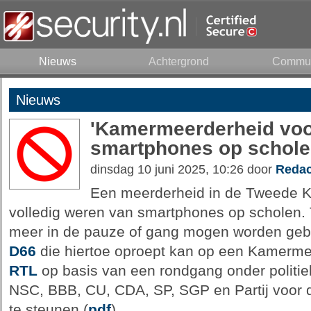
Nieuws
Achtergrond
Commun
Nieuws
'Kamermeerderheid voo
smartphones op schole
dinsdag 10 juni 2025, 10:26 door
Redac
Een meerderheid in de Tweede K
volledig weren van smartphones op scholen. 
meer in de pauze of gang mogen worden geb
D66
die hiertoe oproept kan op een Kamermee
RTL
op basis van een rondgang onder politie
NSC, BBB, CU, CDA, SP, SGP en Partij voor d
te steunen (
pdf
).