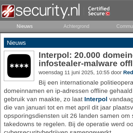
Nieuws
Achtergrond
Commun
Nieuws
Interpol: 20.000 domei
infostealer-malware off
woensdag 11 juni 2025, 10:55 door
Red
Bij een internationale politieopera
domeinnamen en ip-adressen offline gehaald
gebruik van maakte, zo laat
Interpol
vandaag 
die van januari tot en met april dit jaar plaat
opsporingsdiensten uit 26 landen samen om s
takedowns te regelen. Bij de operatie werd o
cybersecuritybedrijven samengewerkt.