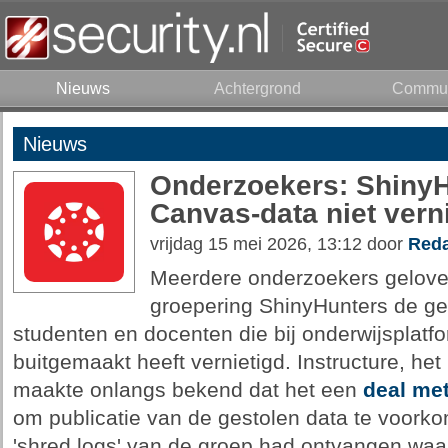
Nieuws
Achtergrond
Commun
Nieuws
Onderzoekers: ShinyH
Canvas-data niet vern
vrijdag 15 mei 2026, 13:12 door
Reda
Meerdere onderzoekers geloven
groepering ShinyHunters de g
studenten en docenten die bij onderwijsplat
buitgemaakt heeft vernietigd. Instructure, het
maakte onlangs bekend dat het een
deal met
om publicatie van de gestolen data te voorkom
'shred logs' van de groep had ontvangen waa