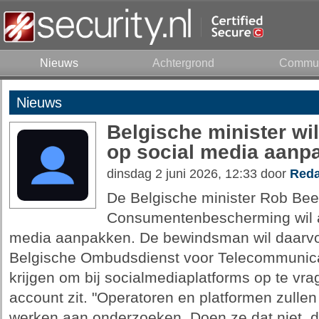
Nieuws
Achtergrond
Commun
Nieuws
Belgische minister w
op social media aanp
dinsdag 2 juni 2026, 12:33 door
Reda
De Belgische minister Rob Be
Consumentenbescherming wil a
media aanpakken. De bewindsman wil daarvoo
Belgische Ombudsdienst voor Telecommunic
krijgen om bij socialmediaplatforms op te vr
account zit. "Operatoren en platformen zulle
werken aan onderzoeken. Doen ze dat niet, d