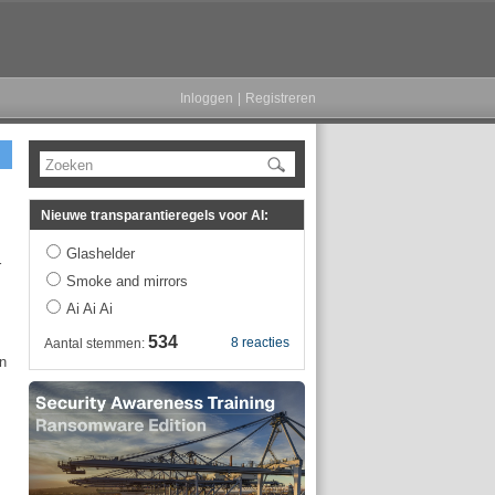
Inloggen
|
Registreren
Zoeken
Nieuwe transparantieregels voor AI:
Glashelder
r
Smoke and mirrors
Ai Ai Ai
534
8 reacties
Aantal stemmen:
en