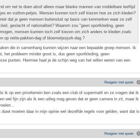
end om net te doen alsof alleen maar blanke mannen van middelbare leeftijd
sjes en vuitton-petjes. Mensen kunnen toch zelf kiezen hoe ze zich kleden?
iet dat je geen mensen buitensluit op basis van kenmerken waar ze zelf
iteit, geslacht of nationaliteit? Waarom zou "geen sportkleding, geen
t mogen, mensen kunnen toch zelf kiezen om zich anders te kleden zoals
en op nette-pakken-dag of bloemetjesjurk-dag ?
zaken die in samenhang kunnen wijzen naar een bepaalde groep mensen. Ik
t, het probleem minder groot is, dus geen sportkleding, geen
sse punten. Hiermee haal je de schijn weg van het willen weren van een
Reageer met quote
ls ik op een privéterrein ben zoals een club of supermarlt en ze vragen dat ik
en wel fijn zijn als ik een uitleg mag geven dat er geen camera in zit, maar ik
oelen...
duwt moeten daar in mijn opinie wel dezelfde regels voor gelden, want dat is
Reageer met quote