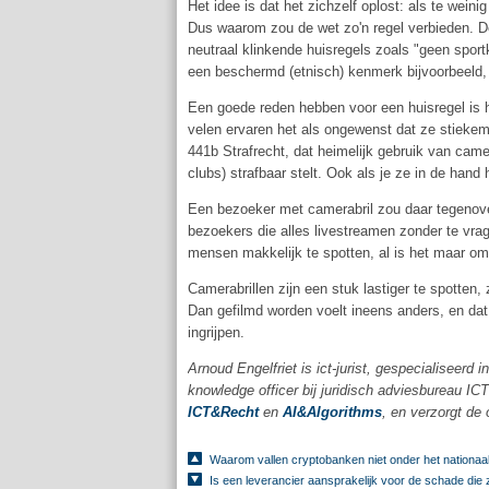
Het idee is dat het zichzelf oplost: als te weini
Dus waarom zou de wet zo'n regel verbieden. De 
neutraal klinkende huisregels zoals "geen sportk
een beschermd (etnisch) kenmerk bijvoorbeeld, 
Een goede reden hebben voor een huisregel is h
velen ervaren het als ongewenst dat ze stiekem g
441b Strafrecht, dat heimelijk gebruik van came
clubs) strafbaar stelt. Ook als je ze in de hand 
Een bezoeker met camerabril zou daar tegenove
bezoekers die alles livestreamen zonder te vrage
mensen makkelijk te spotten, al is het maar omda
Camerabrillen zijn een stuk lastiger te spotte
Dan gefilmd worden voelt ineens anders, en dat
ingrijpen.
Arnoud Engelfriet is ict-jurist, gespecialiseerd 
knowledge officer bij juridisch adviesbureau IC
ICT&Recht
en
AI&Algorithms
, en verzorgt de 
Waarom vallen cryptobanken niet onder het nationaal
Is een leverancier aansprakelijk voor de schade die 