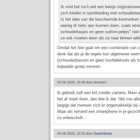
Ik vind het toch wel een beetje stigmatiser
zich kleden in sportkleding met schouderta
Is het idee van die beschermde kenmerken n
weinig of niets aan kunnen doen, zoals etnic
schoudertasjes en geen vuitton-petjes" nie
ze ook moeten doen als ze naar binnen will
Omdat het hier gaat om een combinatie van 
denk dat als je de regels los/ algemener noem
(schouder)tassen en geen hoofddeksels als lo
bepaalde groep mensen.
03-06-2026, 15:48 door
Anoniem
Ik gebruik zelf een bril zonder camera. Masr a
het af moet doen, dan doe ik dat. Het zou alle
begrijp dat mensen zich er ongemakkelijk bij v
Maar als iemand een smartphone in je gezicht 
zo onbeschoft...
04-06-2026, 10:25 door
DanteVortex