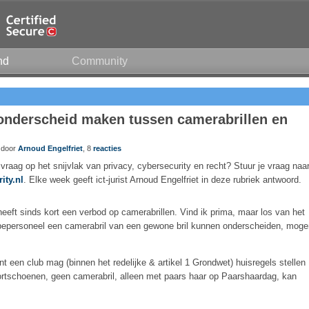
nd
Community
onderscheid maken tussen camerabrillen en
8 door
Arnoud Engelfriet
, 8
reacties
 vraag op het snijvlak van privacy, cybersecurity en recht? Stuur je vraag naa
ity.nl
. Elke week geeft ict-jurist Arnoud Engelfriet in deze rubriek antwoord.
eft sinds kort een verbod op camerabrillen. Vind ik prima, maar los van het
derobepersoneel een camerabril van een gewone bril kunnen onderscheiden, mog
nt een club mag (binnen het redelijke & artikel 1 Grondwet) huisregels stellen
ortschoenen, geen camerabril, alleen met paars haar op Paarshaardag, kan