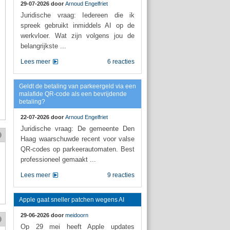
29-07-2026 door
Arnoud Engelfriet
Juridische vraag: Iedereen die ik
spreek gebruikt inmiddels AI op de
werkvloer. Wat zijn volgens jou de
belangrijkste ...
Lees meer
6 reacties
Geldt de betaling van parkeergeld via een
malafide QR-code als een bevrijdende
betaling?
22-07-2026 door
Arnoud Engelfriet
Juridische vraag: De gemeente Den
Haag waarschuwde recent voor valse
QR-codes op parkeerautomaten. Best
professioneel gemaakt ...
Lees meer
9 reacties
Apple gaat sneller patchen wegens AI
29-06-2026 door
meidoorn
Op 29 mei heeft Apple updates