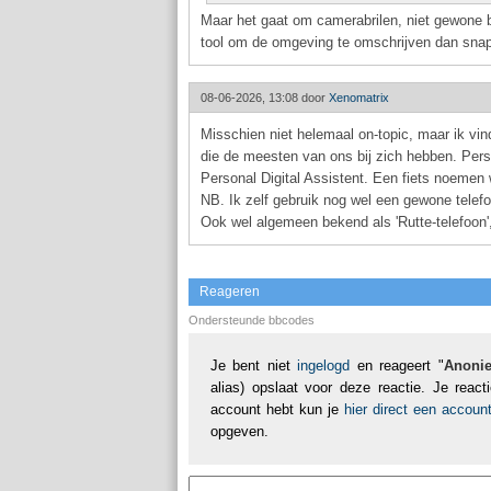
Maar het gaat om camerabrilen, niet gewone bri
tool om de omgeving te omschrijven dan snap i
08-06-2026, 13:08 door
Xenomatrix
Misschien niet helemaal on-topic, maar ik vind
die de meesten van ons bij zich hebben. Perso
Personal Digital Assistent. Een fiets noemen
NB. Ik zelf gebruik nog wel een gewone telefo
Ook wel algemeen bekend als 'Rutte-telefoon'
Reageren
Ondersteunde bbcodes
Je bent niet
ingelogd
en reageert "
Anoni
alias) opslaat voor deze reactie. Je reac
account hebt kun je
hier direct een accou
opgeven.