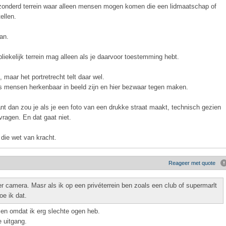
gezonderd terrein waar alleen mensen mogen komen die een lidmaatschap of
ellen.
van.
bliekelijk terrein mag alleen als je daarvoor toestemming hebt.
, maar het portretrecht telt daar wel.
s mensen herkenbaar in beeld zijn en hier bezwaar tegen maken.
 want dan zou je als je een foto van een drukke straat maakt, technisch gezien
ragen. En dat gaat niet.
 die wet van kracht.
Reageer met quote
er camera. Masr als ik op een privéterrein ben zoals een club of supermarlt
oe ik dat.
zien omdat ik erg slechte ogen heb.
e uitgang.