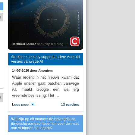
Slechtere security support oudere Android
versies vanwege AI
14-07-2026 door
Anoniem
Waar recent in het nieuws kwam dat
Apple sneller gaat patchen vanwege
AI, maakt Google een wel erg
vreemde beslissing: Het ...
Lees meer
13 reacties
Wat zijn op dit moment de belangrijkste
juridische aandachtspunten voor de inzet
van AI binnen het bedrijf?