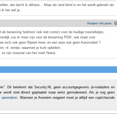
llen, dat dacht ik althans... Maar als iand blind is en het wordt gebruikt als
k het wel ja...
Reageer met quote
 de benaming 'telefoon' ook niet correct voor de huidige toestelletjes,
onlijk zou ik meer zijn voor de benaming 'PDA', wat staat voor
 we toch ook geen Rijwiel meer, en een auto ook geen Automobiel ?
on, nl. eentje, waarmee je kunt opbellen.
, ze zijn meestal van het merk Nokia.
em
". Dit betekent dat Security.NL geen accountgegevens (e-mailadres en
tie wordt
niet direct geplaatst
maar eerst gemodereerd. Als je nog geen
nt aanmaken
. Wanneer je Anoniem reageert moet je
altijd
een captchacode