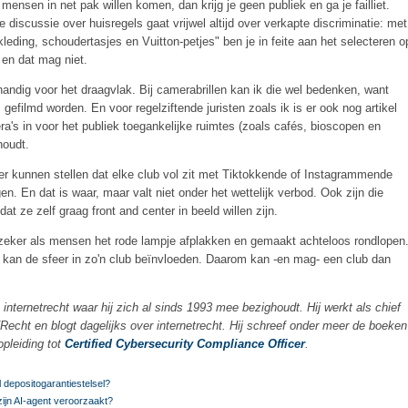
g mensen in net pak willen komen, dan krijg je geen publiek en ga je failliet.
discussie over huisregels gaat vrijwel altijd over verkapte discriminatie: met
leding, schoudertasjes en Vuitton-petjes" ben je in feite aan het selecteren o
en dat mag niet.
andig voor het draagvlak. Bij camerabrillen kan ik die wel bedenken, want
efilmd worden. En voor regelziftende juristen zoals ik is er ook nog artikel
ra's in voor het publiek toegankelijke ruimtes (zoals cafés, bioscopen en
houdt.
r kunnen stellen dat elke club vol zit met Tiktokkende of Instagrammende
n. En dat is waar, maar valt niet onder het wettelijk verbod. Ook zijn die
t ze zelf graag front and center in beeld willen zijn.
n, zeker als mensen het rode lampje afplakken en gemaakt achteloos rondlopen
 kan de sfeer in zo'n club beïnvloeden. Daarom kan -en mag- een club dan
in internetrecht waar hij zich al sinds 1993 mee bezighoudt. Hij werkt als chief
TRecht en blogt dagelijks over internetrecht. Hij schreef onder meer de boeken
opleiding tot
Certified Cybersecurity Compliance Officer
.
 depositogarantiestelsel?
zijn AI-agent veroorzaakt?