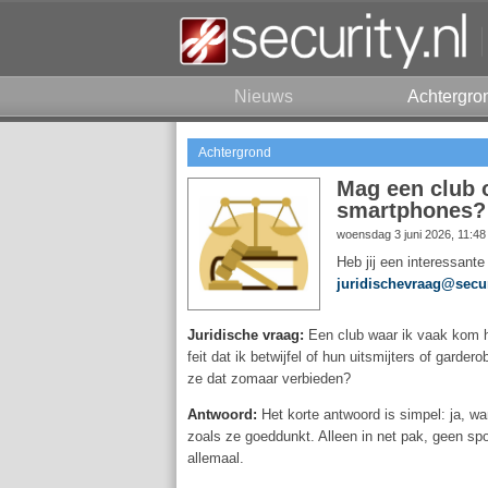
Nieuws
Achtergro
Achtergrond
Mag een club 
smartphones?
woensdag 3 juni 2026, 11:4
Heb jij een interessante
juridischevraag@secur
Juridische vraag:
Een club waar ik vaak kom he
feit dat ik betwijfel of hun uitsmijters of gar
ze dat zomaar verbieden?
Antwoord:
Het korte antwoord is simpel: ja, wa
zoals ze goeddunkt. Alleen in net pak, geen sp
allemaal.