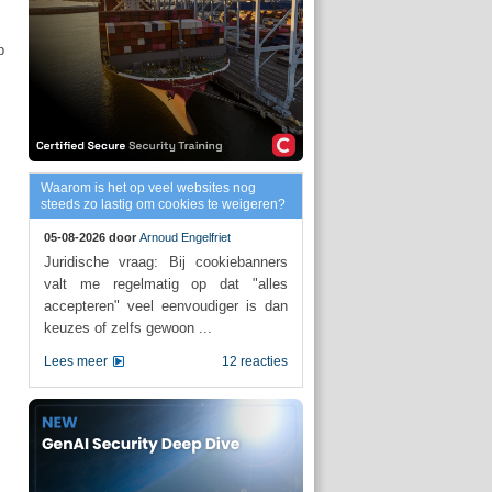
p
Waarom is het op veel websites nog
steeds zo lastig om cookies te weigeren?
05-08-2026 door
Arnoud Engelfriet
Juridische vraag: Bij cookiebanners
valt me regelmatig op dat "alles
.
accepteren" veel eenvoudiger is dan
keuzes of zelfs gewoon ...
Lees meer
12 reacties