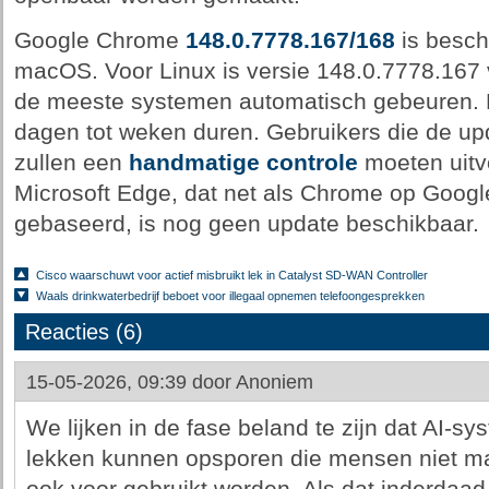
Google Chrome
148.0.7778.167/168
is besch
macOS. Voor Linux is versie 148.0.7778.167
de meeste systemen automatisch gebeuren. D
dagen tot weken duren. Gebruikers die de upd
zullen een
handmatige controle
moeten uitv
Microsoft Edge, dat net als Chrome op Goog
gebaseerd, is nog geen update beschikbaar.
Cisco waarschuwt voor actief misbruikt lek in Catalyst SD-WAN Controller
Waals drinkwaterbedrijf beboet voor illegaal opnemen telefoongesprekken
Reacties (6)
15-05-2026, 09:39 door
Anoniem
We lijken in de fase beland te zijn dat AI-s
lekken kunnen opsporen die mensen niet ma