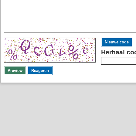
Nieuwe code
Herhaal co
Preview
Reageren