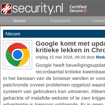
Nieuws
Achtergrond
Commun
Nieuws
Google komt met upda
kritieke lekken in Ch
vrijdag 15 mei 2026, 09:29 door
Reda
Google heeft beveiligingsupdat
recordaantal kritieke kwetsbaa
in het bestaan van de browser werden er voo
patchronde zoveel problemen opgelost waard
systeem van gebruikers kan uitvoeren. Allee
gehackte of malafide website of te zien krij
advertentie is hiervoor voldoende. Er is geen 