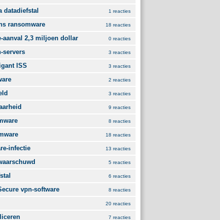
 datadiefstal
1 reacties
ens ransomware
18 reacties
aanval 2,3 miljoen dollar
0 reacties
-servers
3 reacties
gant ISS
3 reacties
ware
2 reacties
eld
3 reacties
aarheid
9 reacties
omware
8 reacties
omware
18 reacties
e-infectie
13 reacties
ewaarschuwd
5 reacties
stal
6 reacties
Secure vpn-software
8 reacties
20 reacties
liceren
7 reacties