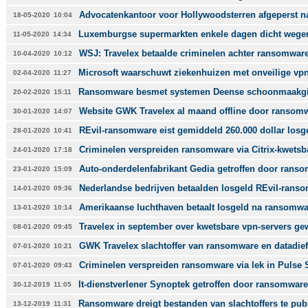
Advocatenkantoor voor Hollywoodsterren afgeperst na
18-05-2020
10:04
Luxemburgse supermarkten enkele dagen dicht weg
11-05-2020
14:34
WSJ: Travelex betaalde criminelen achter ransomware-
10-04-2020
10:12
Microsoft waarschuwt ziekenhuizen met onveilige vpn
02-04-2020
11:27
Ransomware besmet systemen Deense schoonmaakgi
20-02-2020
15:11
Website GWK Travelex al maand offline door ransom
30-01-2020
14:07
REvil-ransomware eist gemiddeld 260.000 dollar losg
28-01-2020
10:41
Criminelen verspreiden ransomware via Citrix-kwetsb
24-01-2020
17:18
Auto-onderdelenfabrikant Gedia getroffen door rans
23-01-2020
15:09
Nederlandse bedrijven betaalden losgeld REvil-rans
14-01-2020
09:36
Amerikaanse luchthaven betaalt losgeld na ransomwar
13-01-2020
10:14
Travelex in september over kwetsbare vpn-servers g
08-01-2020
09:45
GWK Travelex slachtoffer van ransomware en datadief
07-01-2020
10:21
Criminelen verspreiden ransomware via lek in Pulse 
07-01-2020
09:43
It-dienstverlener Synoptek getroffen door ransomware
30-12-2019
11:05
Ransomware dreigt bestanden van slachtoffers te pub
13-12-2019
11:31