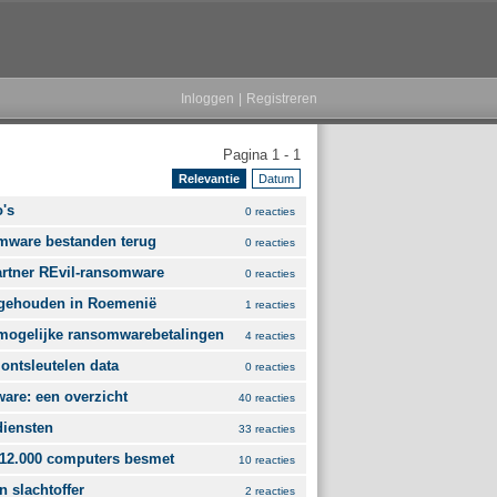
Inloggen
|
Registreren
Pagina 1 - 1
Relevantie
Datum
's
0 reacties
omware bestanden terug
0 reacties
artner REvil-ransomware
0 reacties
ngehouden in Roemenië
1 reacties
an mogelijke ransomwarebetalingen
4 reacties
 ontsleutelen data
0 reacties
are: een overzicht
40 reacties
diensten
33 reacties
e 12.000 computers besmet
10 reacties
n slachtoffer
2 reacties