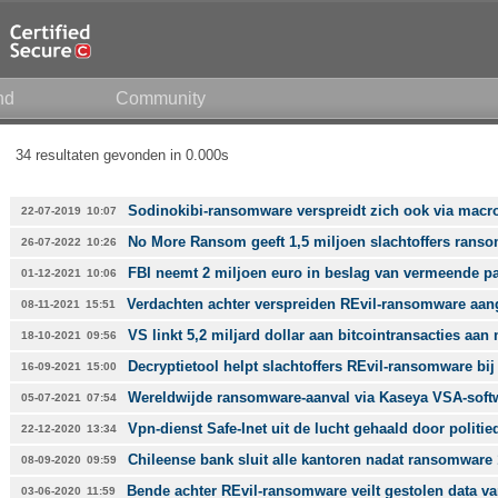
nd
Community
34 resultaten gevonden in 0.000s
Sodinokibi-ransomware verspreidt zich ook via macro
22-07-2019
10:07
No More Ransom geeft 1,5 miljoen slachtoffers rans
26-07-2022
10:26
FBI neemt 2 miljoen euro in beslag van vermeende p
01-12-2021
10:06
Verdachten achter verspreiden REvil-ransomware aa
08-11-2021
15:51
VS linkt 5,2 miljard dollar aan bitcointransacties a
18-10-2021
09:56
Decryptietool helpt slachtoffers REvil-ransomware bij
16-09-2021
15:00
Wereldwijde ransomware-aanval via Kaseya VSA-softw
05-07-2021
07:54
Vpn-dienst Safe-Inet uit de lucht gehaald door politie
22-12-2020
13:34
Chileense bank sluit alle kantoren nadat ransomwar
08-09-2020
09:59
Bende achter REvil-ransomware veilt gestolen data va
03-06-2020
11:59